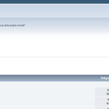
svoj
aktivacijski email
?
Odgo
6
5
4
4
2