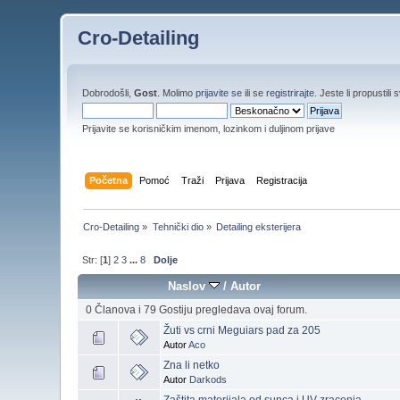
Cro-Detailing
Dobrodošli,
Gost
. Molimo
prijavite se
ili se
registrirajte
. Jeste li propustili 
Prijavite se korisničkim imenom, lozinkom i duljinom prijave
Početna
Pomoć
Traži
Prijava
Registracija
Cro-Detailing
»
Tehnički dio
»
Detailing eksterijera
Str: [
1
]
2
3
...
8
Dolje
Naslov
/
Autor
0 Članova i 79 Gostiju pregledava ovaj forum.
Žuti vs crni Meguiars pad za 205
Autor
Aco
Zna li netko
Autor
Darkods
Zaštita materijala od sunca i UV zracenja