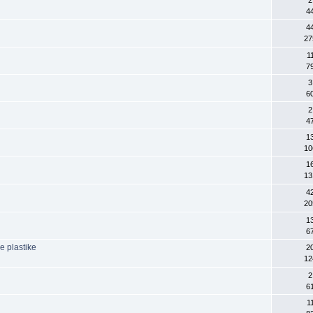
4
4
27
1
7
3
6
2
4
1
10
1
13
4
20
1
6
e plastike
2
12
2
6
1