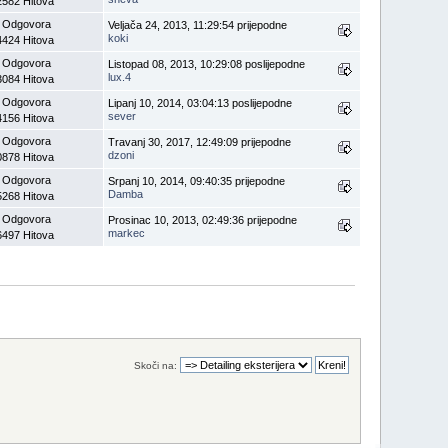
2582 Hitova
 Odgovora
Veljača 24, 2013, 11:29:54 prijepodne
koki
4424 Hitova
 Odgovora
Listopad 08, 2013, 10:29:08 poslijepodne
lux.4
3084 Hitova
 Odgovora
Lipanj 10, 2014, 03:04:13 poslijepodne
sever
4156 Hitova
 Odgovora
Travanj 30, 2017, 12:49:09 prijepodne
dzoni
0878 Hitova
 Odgovora
Srpanj 10, 2014, 09:40:35 prijepodne
Damba
5268 Hitova
 Odgovora
Prosinac 10, 2013, 02:49:36 prijepodne
markec
6497 Hitova
Skoči na: