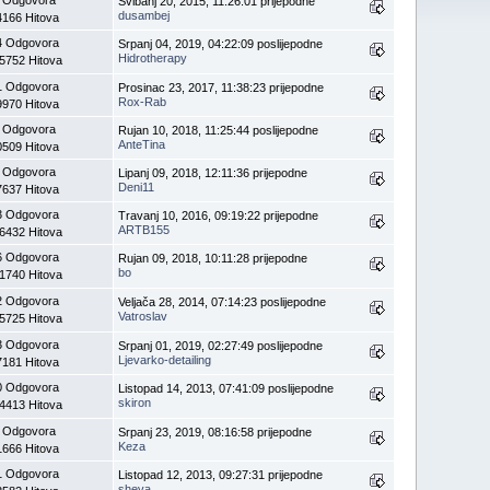
Svibanj 20, 2015, 11:26:01 prijepodne
dusambej
4166 Hitova
4 Odgovora
Srpanj 04, 2019, 04:22:09 poslijepodne
Hidrotherapy
5752 Hitova
1 Odgovora
Prosinac 23, 2017, 11:38:23 prijepodne
Rox-Rab
9970 Hitova
 Odgovora
Rujan 10, 2018, 11:25:44 poslijepodne
AnteTina
0509 Hitova
 Odgovora
Lipanj 09, 2018, 12:11:36 prijepodne
Deni11
7637 Hitova
3 Odgovora
Travanj 10, 2016, 09:19:22 prijepodne
ARTB155
6432 Hitova
6 Odgovora
Rujan 09, 2018, 10:11:28 prijepodne
bo
1740 Hitova
2 Odgovora
Veljača 28, 2014, 07:14:23 poslijepodne
Vatroslav
5725 Hitova
3 Odgovora
Srpanj 01, 2019, 02:27:49 poslijepodne
Ljevarko-detailing
7181 Hitova
0 Odgovora
Listopad 14, 2013, 07:41:09 poslijepodne
skiron
4413 Hitova
 Odgovora
Srpanj 23, 2019, 08:16:58 prijepodne
Keza
1666 Hitova
1 Odgovora
Listopad 12, 2013, 09:27:31 prijepodne
sheva