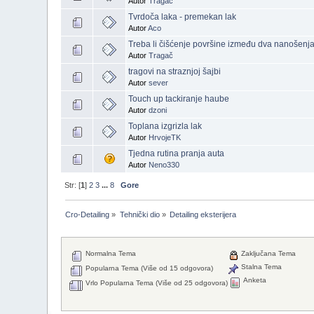
Autor
Tragač
Tvrdoča laka - premekan lak
Autor
Aco
Treba li čišćenje površine između dva nanošenj
Autor
Tragač
tragovi na straznjoj šajbi
Autor
sever
Touch up tackiranje haube
Autor
dzoni
Toplana izgrizla lak
Autor
HrvojeTK
Tjedna rutina pranja auta
Autor
Neno330
Str: [
1
]
2
3
...
8
Gore
Cro-Detailing
»
Tehnički dio
»
Detailing eksterijera
Normalna Tema
Zaključana Tema
Stalna Tema
Popularna Tema (Više od 15 odgovora)
Anketa
Vrlo Popularna Tema (Više od 25 odgovora)