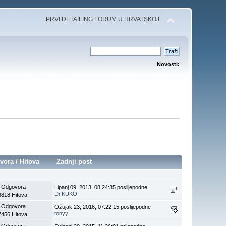
PRVI DETAILING FORUM U HRVATSKOJ
Novosti:
vora
/
Hitova
Zadnji post
 Odgovora
Lipanj 09, 2013, 08:24:35 poslijepodne
Dr.KUKO
8818 Hitova
 Odgovora
Ožujak 23, 2016, 07:22:15 poslijepodne
tonyy
7456 Hitova
 Odgovora