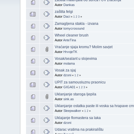
Autor
Dankas
zaštita felgi
Autor
Daci
«
1
2
3
»
Zamagljena stakla - izvana
Autor
tomycrosound
Wheel cleaner brush
Autor
AnteTina
Vraćanje sjaja kromu? Molim savjet
Autor
HrvojeTK
Vosak/sealant u slojevima
Autor
molama
Vosak za sjaj
Autor
dzoni
«
1
2
»
UPIT za samousluznu praonicu
Autor
GIGA01
«
1
2
3
»
Uklanjanje staroga ljepila
Autor
sink.as
Uklanjanje ostatka paste ili voska sa hrapave crn
Autor
Sleepwalker
«
1
2
»
Uklajanje flomastera sa laka
Autor
dzoni
Udarac vratima na prakiralištu