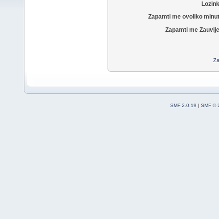
Lozin
Zapamti me ovoliko minu
Zapamti me Zauvije
Za
SMF 2.0.19
|
SMF © 