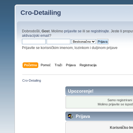
Cro-Detailing
Dobrodošli,
Gost
. Molimo
prijavite se
ili se
registrirajte
. Jeste li propus
aktivacijski email
?
Prijavite se korisničkim imenom, lozinkom i duljinom prijave
Početna
Pomoć
Traži
Prijava
Registracija
Cro-Detailing
Upozorenje!
Samo registrirani k
Molimo prijavite se ispod 
Prijava
Korisničko I