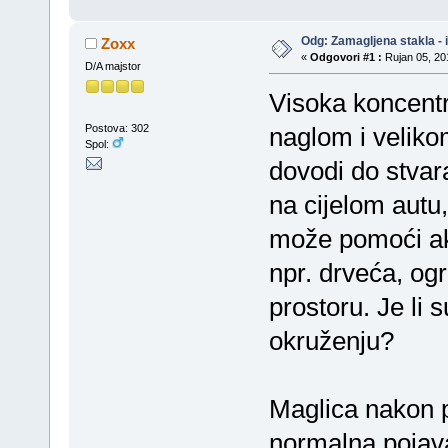
Odg: Zamagljena stakla - 
Zoxx
«
Odgovori #1 :
Rujan 05, 201
D/A majstor
Visoka koncentr
Postova: 302
naglom i velik
Spol:
dovodi do stvara
na cijelom autu
može pomoći ak
npr. drveća, ogr
prostoru. Je li
okruženju?
Maglica nakon pr
normalna pojava