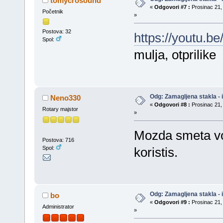
tomycrosound
«
Odgovori #7 :
Prosinac 21, 
Početnik
»
Postova: 32
https://youtu.
Spol:
mulja, otprilike
Odg: Zamagljena stakla - 
Neno330
«
Odgovori #8 :
Prosinac 21, 
Rotary majstor
»
Mozda smeta v
Postova: 716
Spol:
koristis.
Odg: Zamagljena stakla - 
bo
«
Odgovori #9 :
Prosinac 21, 
Administrator
»