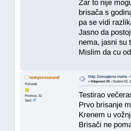
Zar to nije mog
brisača s godin
pa se vidi razli
Jasno da postoje
nema, jasni su t
Mislim da cu od
Odg: Zamagljena stakla - 
tomycrosound
«
Odgovori #5 :
Studeni 03, 2
Početnik
Testirao večera
Postova: 32
Spol:
Prvo brisanje 
Krenem u vožnju
Brisači ne pom