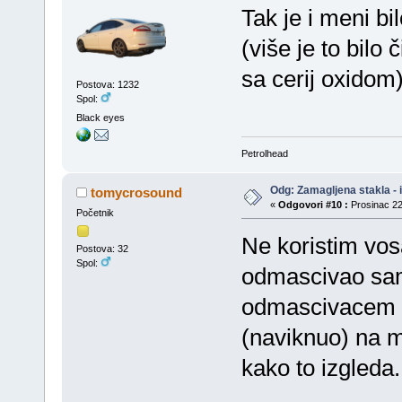
Tak je i meni bi
(više je to bilo
sa cerij oxidom
Postova: 1232
Spol:
Black eyes
Petrolhead
Odg: Zamagljena stakla - 
tomycrosound
«
Odgovori #10 :
Prosinac 22
Početnik
Ne koristim vos
Postova: 32
Spol:
odmascivao sa
odmascivacem z
(naviknuo) na m
kako to izgleda.