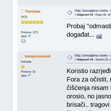
Odg: Zamagljena stakla - 
Tomislav
«
Odgovori #3 :
Rujan 06, 201
OCD
Probaj ''odmastit
Postova: 1271
događat...
Spol:
Odg: Zamagljena stakla - 
tomycrosound
«
Odgovori #4 :
Studeni 03, 2
Početnik
Koristio razrjeđ
Postova: 32
Spol:
Fora za očistit,
čišćenja nisam t
orosio, no jasno
brisači.. tragovi