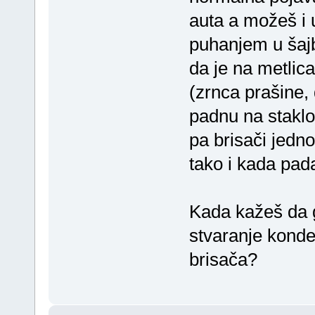
auta a možeš i 
puhanjem u šajb
da je na metlic
(zrnca prašine, d
padnu na staklo 
pa brisači jedn
tako i kada pad
Kada kažeš da g
stvaranje konden
brisača?