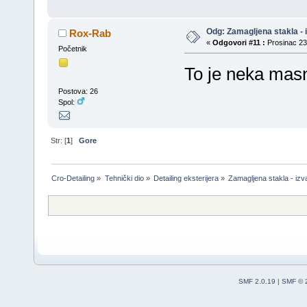
Odg: Zamagljena stakla - 
Rox-Rab
«
Odgovori #11 :
Prosinac 23,
Početnik
To je neka masn
Postova: 26
Spol:
Str: [
1
]
Gore
Cro-Detailing
»
Tehnički dio
»
Detailing eksterijera
»
Zamagljena stakla - iz
SMF 2.0.19
|
SMF © 