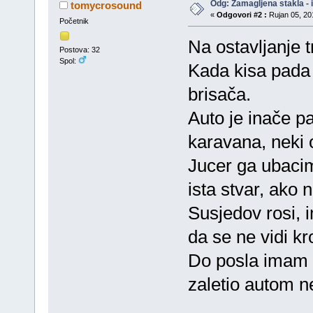
Odg: Zamagljena stakla - 
tomycrosound
«
Odgovori #2 :
Rujan 05, 201
Početnik
Na ostavljanje t
Postova: 32
Spol:
Kada kisa pada 
brisača.
Auto je inače p
karavana, neki o
Jucer ga ubacim
ista stvar, ako n
Susjedov rosi, 
da se ne vidi kr
Do posla imam 
zaletio autom ne