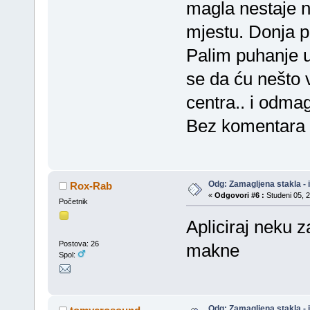
magla nestaje n
mjestu. Donja p
Palim puhanje u
se da ću nešto 
centra.. i odmag
Bez komentara i
Odg: Zamagljena stakla - 
Rox-Rab
«
Odgovori #6 :
Studeni 05, 2
Početnik
Apliciraj neku 
Postova: 26
makne
Spol:
Odg: Zamagljena stakla - 