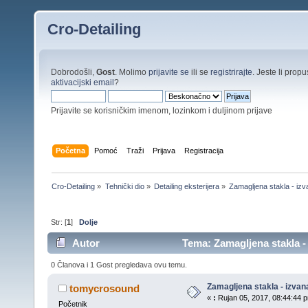
Cro-Detailing
Dobrodošli,
Gost
. Molimo
prijavite se
ili se
registrirajte
. Jeste li propus
aktivacijski email
?
Prijavite se korisničkim imenom, lozinkom i duljinom prijave
Početna
Pomoć
Traži
Prijava
Registracija
Cro-Detailing
»
Tehnički dio
»
Detailing eksterijera
»
Zamagljena stakla - iz
Str: [
1
]
Dolje
Autor
Tema: Zamagljena stakla - 
0 Članova i 1 Gost pregledava ovu temu.
Zamagljena stakla - izvan
tomycrosound
«
:
Rujan 05, 2017, 08:44:44 p
Početnik