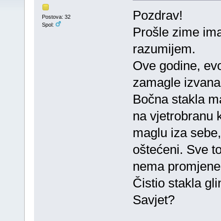
Pozdrav!
Postova: 32
Spol:
Prošle zime im
razumijem.
Ove godine, ev
zamagle izvana.
Bočna stakla m
na vjetrobranu k
maglu iza sebe,
oštećeni. Sve t
nema promjene
Čistio stakla gl
Savjet?