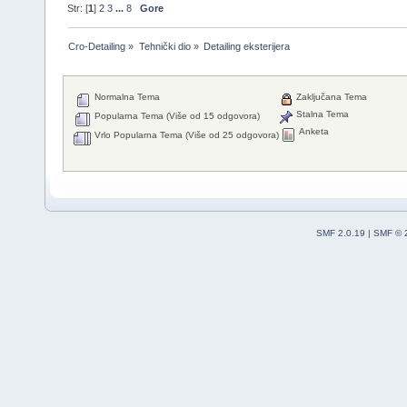
Str: [
1
]
2
3
...
8
Gore
Cro-Detailing
»
Tehnički dio
»
Detailing eksterijera
Normalna Tema
Zaključana Tema
Stalna Tema
Popularna Tema (Više od 15 odgovora)
Anketa
Vrlo Popularna Tema (Više od 25 odgovora)
SMF 2.0.19
|
SMF © 