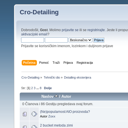
Cro-Detailing
Dobrodošli,
Gost
. Molimo
prijavite se
ili se
registrirajte
. Jeste li propus
aktivacijski email
?
Prijavite se korisničkim imenom, lozinkom i duljinom prijave
Početna
Pomoć
Traži
Prijava
Registracija
Cro-Detailing
»
Tehnički dio
»
Detailing eksterijera
Str: [
1
]
2
3
...
8
Dolje
Naslov
/
Autor
0 Članova i 86 Gostiju pregledava ovaj forum.
(Ne)popularnost AIO proizvoda?
Autor
Zoxx
2 bucket metoda zimi