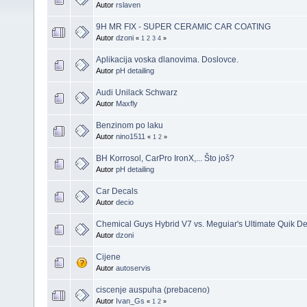
Autor
rslaven
9H MR FIX - SUPER CERAMIC CAR COATING
Autor
dzoni
«
1
2
3
4
»
Aplikacija voska dlanovima. Doslovce.
Autor
pH detailing
Audi Unilack Schwarz
Autor
Maxfly
Benzinom po laku
Autor
nino1511
«
1
2
»
BH Korrosol, CarPro IronX,... Što još?
Autor
pH detailing
Car Decals
Autor
decio
Chemical Guys Hybrid V7 vs. Meguiar's Ultimate Quik Det
Autor
dzoni
Cijene
Autor
autoservis
ciscenje auspuha (prebaceno)
Autor
Ivan_Gs
«
1
2
»