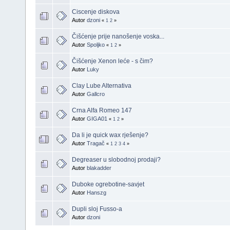
Ciscenje diskova
Autor
dzoni
«
1
2
»
Čišćenje prije nanošenje voska...
Autor
Spoljko
«
1
2
»
Čišćenje Xenon leće - s čim?
Autor
Luky
Clay Lube Alternativa
Autor
Gallcro
Crna Alfa Romeo 147
Autor
GIGA01
«
1
2
»
Da li je quick wax rješenje?
Autor
Tragač
«
1
2
3
4
»
Degreaser u slobodnoj prodaji?
Autor
blakadder
Duboke ogrebotine-savjet
Autor
Hanszg
Dupli sloj Fusso-a
Autor
dzoni