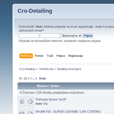
Cro-Detailing
Dobrodošli,
Gost
. Molimo
prijavite se
ili se
registrirajte
. Jeste li propus
aktivacijski email
?
Prijavite se korisničkim imenom, lozinkom i duljinom prijave
Početna
Pomoć
Traži
Prijava
Registracija
Cro-Detailing
»
Tehnički dio
»
Detailing eksterijera
Str: [
1
]
2
3
...
8
Dolje
Naslov
/
Autor
0 Članova i 158 Gostiju pregledava ovaj forum.
Poliranje farova "profi"
Autor
Olly
9H MR FIX - SUPER CERAMIC CAR COATING