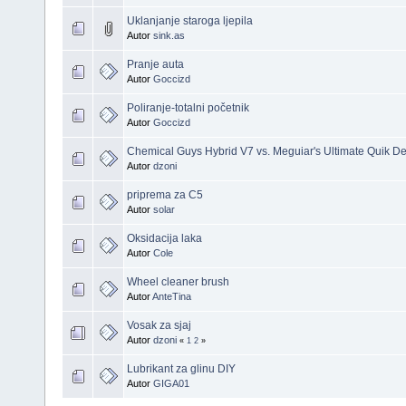
Uklanjanje staroga ljepila
Autor
sink.as
Pranje auta
Autor
Goccizd
Poliranje-totalni početnik
Autor
Goccizd
Chemical Guys Hybrid V7 vs. Meguiar's Ultimate Quik Det
Autor
dzoni
priprema za C5
Autor
solar
Oksidacija laka
Autor
Cole
Wheel cleaner brush
Autor
AnteTina
Vosak za sjaj
Autor
dzoni
«
1
2
»
Lubrikant za glinu DIY
Autor
GIGA01