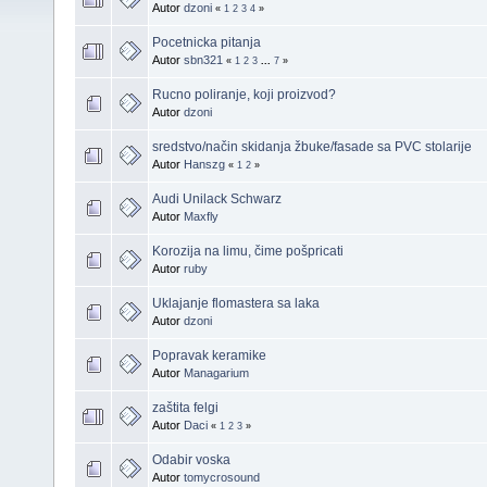
Autor
dzoni
«
1
2
3
4
»
Pocetnicka pitanja
Autor
sbn321
«
1
2
3
...
7
»
Rucno poliranje, koji proizvod?
Autor
dzoni
sredstvo/način skidanja žbuke/fasade sa PVC stolarije
Autor
Hanszg
«
1
2
»
Audi Unilack Schwarz
Autor
Maxfly
Korozija na limu, čime pošpricati
Autor
ruby
Uklajanje flomastera sa laka
Autor
dzoni
Popravak keramike
Autor
Managarium
zaštita felgi
Autor
Daci
«
1
2
3
»
Odabir voska
Autor
tomycrosound