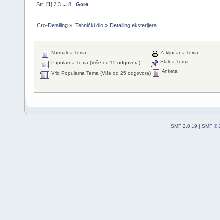
Str: [
1
]
2
3
...
8
Gore
Cro-Detailing
»
Tehnički dio
»
Detailing eksterijera
Normalna Tema
Zaključana Tema
Stalna Tema
Popularna Tema (Više od 15 odgovora)
Anketa
Vrlo Popularna Tema (Više od 25 odgovora)
SMF 2.0.19
|
SMF © 