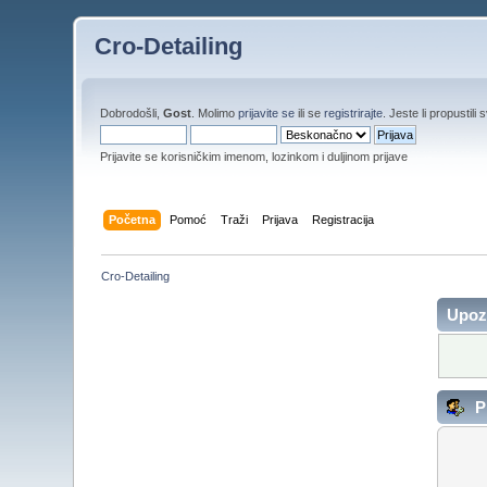
Cro-Detailing
Dobrodošli,
Gost
. Molimo
prijavite se
ili se
registrirajte
. Jeste li propustili 
Prijavite se korisničkim imenom, lozinkom i duljinom prijave
Početna
Pomoć
Traži
Prijava
Registracija
Cro-Detailing
Upoz
Pr