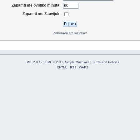
Zapamti me ovoliko minuta:
Zapamti me Zauvijek:
Zaboravili ste lozinku?
SMF 2.0.19
|
SMF © 2011
,
Simple Machines
|
Terms and Policies
XHTML
RSS
WAP2