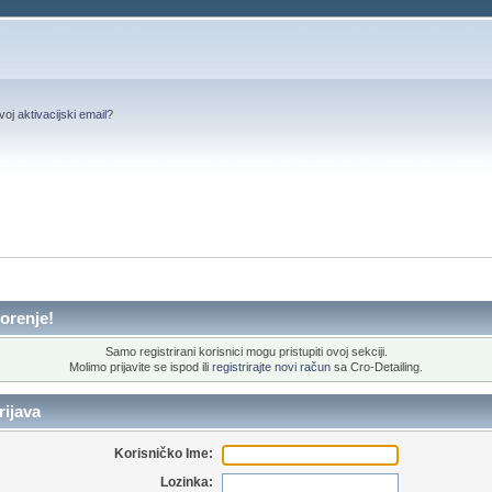
svoj
aktivacijski email
?
orenje!
Samo registrirani korisnici mogu pristupiti ovoj sekciji.
Molimo prijavite se ispod ili
registrirajte novi račun
sa Cro-Detailing.
ijava
Korisničko Ime:
Lozinka: