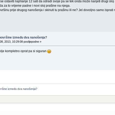
e ostaviti najmanje 12 sati da odradi svoje pa se tek onda može nanjeti drugi sloj
 da za to vrijeme padne i novi sloj prašine na njega.
 površinu prije drugog nanošenja i skinuti tu prašinu ili ne? Jel dovoljno samo isprati
e površine između dva nanošenja?
08, 2013, 10:29:08 poslijepodne »
bolje kompletno oprat pa si siguran
ovršine između dva nanošenja?