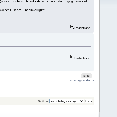
 (vosak npr). Pošto bi auto stajao u garaži do drugog dana kad
 mw-om ili sf-om ili nećim drugim?
Evidentirano
Evidentirano
ISPIS
« natrag
naprijed »
Skoči na: