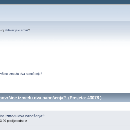
svoj
aktivacijski email
?
ovršine između dva nanošenja?
 površine između dva nanošenja? (Posjeta: 43078 )
ršine između dva nanošenja?
3:20 poslijepodne »