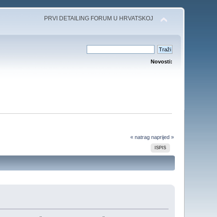
PRVI DETAILING FORUM U HRVATSKOJ
Novosti:
« natrag
naprijed »
ISPIS