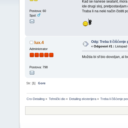
Kad se nanese sealant, mora s
ide drugi sloj, pretpostavljam
Traba li na neki način čistiti
Postova: 60
Spol:
Odg: Treba li čišćenj
lux.4
«
Odgovori #1 :
Listopad 
Administrator
Možda bi sf bio dovoljan, al 
Postova: 798
Str: [
1
]
Gore
Cro-Detailing
»
Tehnički dio
»
Detailing eksterijera
»
Treba li čišćenje p