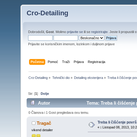
Cro-Detailing
Dobrodošli,
Gost
. Molimo
prijavite se
ili se
registrirajte
. Jeste li propustili 
Prijavite se korisničkim imenom, lozinkom i duljinom prijave
Početna
Pomoć
Traži
Prijava
Registracija
Cro-Detailing
»
Tehnički dio
»
Detailing eksterijera
»
Treba li čišćenje p
Str: [
1
]
Dolje
Autor
Tema: Treba li čišćenje
0 Članova i 1 Gost pregledava ovu temu.
Treba li čišćenje pov
Tragač
«
:
Listopad 08, 2013, 10:2
vikend detailer