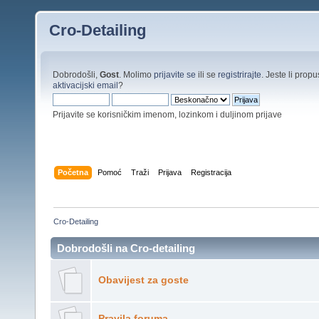
Cro-Detailing
Dobrodošli,
Gost
. Molimo
prijavite se
ili se
registrirajte
. Jeste li propus
aktivacijski email
?
Prijavite se korisničkim imenom, lozinkom i duljinom prijave
Početna
Pomoć
Traži
Prijava
Registracija
Cro-Detailing
Dobrodošli na Cro-detailing
Obavijest za goste
Pravila foruma