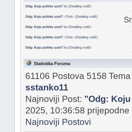
Odg: Koju polirku uzet?
bo
(
Detailing vodič
)
Odg: Koju polirku uzet?
-Chris-
(
Detailing vodič
)
Sr
Odg: Koju polirku uzet?
bo
(
Detailing vodič
)
Odg: Koju polirku uzet?
-Chris-
(
Detailing vodič
)
Odg: Koju polirku uzet?
bo
(
Detailing vodič
)
Statistika Foruma
61106 Postova 5158 Tema 1
sstanko11
Najnoviji Post:
"
Odg: Koju 
2025, 10:36:58 prijepodne 
Najnoviji Postovi