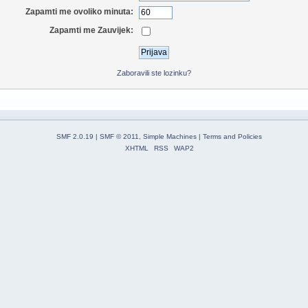
Zapamti me ovoliko minuta:
Zapamti me Zauvijek:
Zaboravili ste lozinku?
SMF 2.0.19
|
SMF © 2011
,
Simple Machines
|
Terms and Policies
XHTML
RSS
WAP2