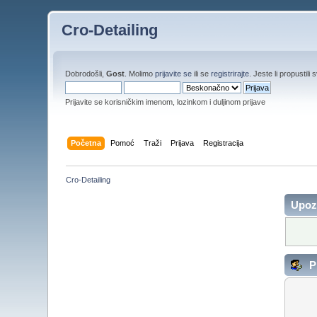
Cro-Detailing
Dobrodošli,
Gost
. Molimo
prijavite se
ili se
registrirajte
. Jeste li propustili 
Prijavite se korisničkim imenom, lozinkom i duljinom prijave
Početna
Pomoć
Traži
Prijava
Registracija
Cro-Detailing
Upoz
Pr