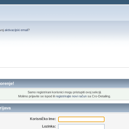
svoj
aktivacijski email
?
orenje!
Samo registrirani korisnici mogu pristupiti ovoj sekciji.
Molimo prijavite se ispod ili
registrirajte novi račun
sa Cro-Detailing.
ijava
Korisničko Ime:
Lozinka: