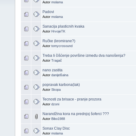
Autor
molama
Padovi
Autor
molama
Sanacija plasticnih kvaka
Autor
HrvojeTK
Ručke (kromirane?)
Autor
tomycrosound
Treba li čišćenje površine između dva nanošenja?
Autor
Tragač
nano zastita
Autor
danijelšaina
popravak karbona(lak)
Autor
Skopa
Tecnosti za brisace - pranje prozora
Autor
dzoni
Narandžina kora na prednjoj šoferci ???
Autor
Bibo1988
Sonax Clay Disc
Autor
molama