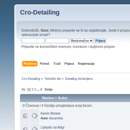
Cro-Detailing
Dobrodošli,
Gost
. Molimo
prijavite se
ili se
registrirajte
. Jeste li propus
aktivacijski email
?
Prijavite se korisničkim imenom, lozinkom i duljinom prijave
Početna
Pomoć
Traži
Prijava
Registracija
Cro-Detailing
»
Tehnički dio
»
Detailing eksterijera
Str: [
1
]
2
3
...
8
Dolje
Naslov
/
Autor
0 Članova i 4 Gostiju pregledava ovaj forum.
Kevin Brown
Autor
dusambej
Lijepilo sa felgi