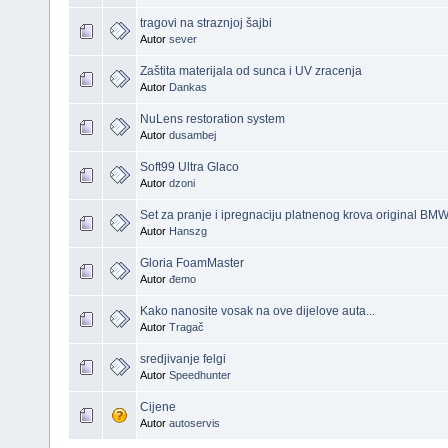
tragovi na straznjoj šajbi
Autor
sever
Zaštita materijala od sunca i UV zracenja
Autor
Dankas
NuLens restoration system
Autor
dusambej
Soft99 Ultra Glaco
Autor
dzoni
Set za pranje i ipregnaciju platnenog krova original BM
Autor
Hanszg
Gloria FoamMaster
Autor
đemo
Kako nanosite vosak na ove dijelove auta...
Autor
Tragač
sredjivanje felgi
Autor
Speedhunter
Cijene
Autor
autoservis