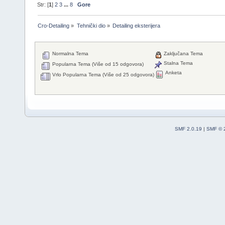
Str: [
1
]
2
3
...
8
Gore
Cro-Detailing
»
Tehnički dio
»
Detailing eksterijera
Normalna Tema
Zaključana Tema
Stalna Tema
Popularna Tema (Više od 15 odgovora)
Anketa
Vrlo Popularna Tema (Više od 25 odgovora)
SMF 2.0.19
|
SMF © 