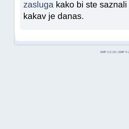
zasluga
kako bi ste saznali
kakav je danas.
SMF 2.0.19
|
SMF © 