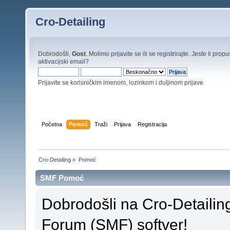
Cro-Detailing
Dobrodošli,
Gost
. Molimo
prijavite se
ili se
registrirajte
. Jeste li propus
aktivacijski email
?
Prijavite se korisničkim imenom, lozinkom i duljinom prijave
Početna
Pomoć
Traži
Prijava
Registracija
Cro-Detailing
»
Pomoć
SMF Pomoć
Dobrodošli na Cro-Detaili
Forum (SMF) softver!