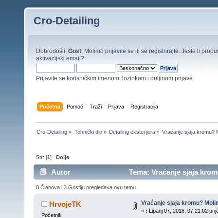
Cro-Detailing
Dobrodošli,
Gost
. Molimo
prijavite se
ili se
registrirajte
. Jeste li propus
aktivacijski email
?
Prijavite se korisničkim imenom, lozinkom i duljinom prijave
Početna
Pomoć
Traži
Prijava
Registracija
Cro-Detailing
»
Tehnički dio
»
Detailing eksterijera
»
Vraćanje sjaja kromu? 
Str: [
1
]
Dolje
Autor
Tema: Vraćanje sjaja krom
0 Članova i 3 Gostiju pregledava ovu temu.
Vraćanje sjaja kromu? Moli
HrvojeTK
«
:
Lipanj 07, 2018, 07:21:02 pri
Početnik