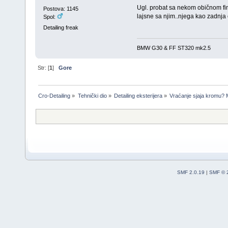
Ugl. probat sa nekom običnom fin
Postova: 1145
lajsne sa njim..njega kao zadnja 
Spol:
Detailing freak
BMW G30 & FF ST320 mk2.5
Str: [
1
]
Gore
Cro-Detailing
»
Tehnički dio
»
Detailing eksterijera
»
Vraćanje sjaja kromu? 
SMF 2.0.19
|
SMF © 