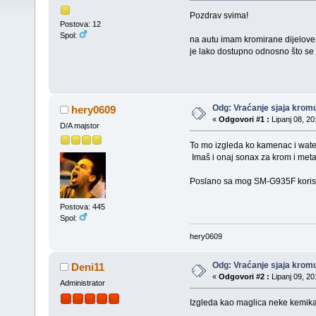
Pozdrav svima!
Postova: 12
Spol:
na autu imam kromirane dijelove k
je lako dostupno odnosno što se 
Odg: Vraćanje sjaja krom
hery0609
«
Odgovori #1 :
Lipanj 08, 20
D/A majstor
To mo izgleda ko kamenac i waters
Imaš i onaj sonax za krom i meta
Poslano sa mog SM-G935F korist
Postova: 445
Spol:
hery0609
Odg: Vraćanje sjaja krom
Deni11
«
Odgovori #2 :
Lipanj 09, 20
Administrator
Izgleda kao maglica neke kemikal