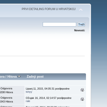
PRVI DETAILING FORUM U HRVATSKOJ
Novosti:
ora
/
Hitova
Zadnji post
 Odgovora
Lipanj 11, 2015, 04:05:31 poslijepodne
tonyy
3208 Hitova
 Odgovora
Ožujak 16, 2014, 02:14:57 poslijepodne
rale
4343 Hitova
 Odgovora