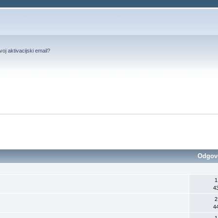
svoj
aktivacijski email
?
Odgov
1
4
2
4
1