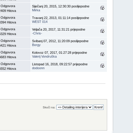
 Odgovora
Siječanj 20, 2015, 12:30:30 poslijepodne
Mirka
2409 Hitova
 Odgovora
Travanj 22, 2013, 01:11:14 poslijepodne
WEST 014
3394 Hitova
 Odgovora
Veljača 20, 2017, 11:31:21 prijepodne
-Chris-
4329 Hitova
 Odgovora
Svibanj 07, 2012, 11:20:09 poslijepodne
Borgy
4421 Hitova
 Odgovora
Kolovoz 07, 2017, 01:27:28 prijepodne
Valerij Vondruška
4683 Hitova
 Odgovora
Listopad 16, 2018, 09:22:57 prijepodne
dodoonn
5552 Hitova
Skoči na: