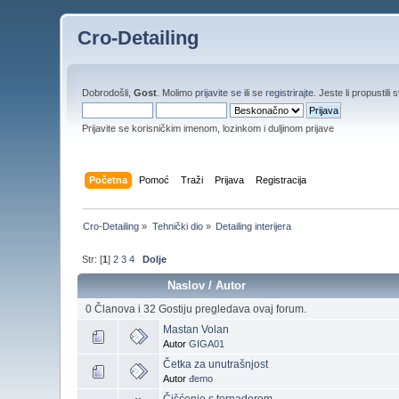
Cro-Detailing
Dobrodošli,
Gost
. Molimo
prijavite se
ili se
registrirajte
. Jeste li propustili 
Prijavite se korisničkim imenom, lozinkom i duljinom prijave
Početna
Pomoć
Traži
Prijava
Registracija
Cro-Detailing
»
Tehnički dio
»
Detailing interijera
Str: [
1
]
2
3
4
Dolje
Naslov
/
Autor
0 Članova i 32 Gostiju pregledava ovaj forum.
Mastan Volan
Autor
GIGA01
Četka za unutrašnjost
Autor
đemo
Čišćenje s tornadorom