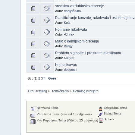
sredstvo za dubinsko ciscenje
Autor
danijelšaina
Plastificiranje konzole, rukohvata i ostalih dijelova
Autor
Kola
Poliranje rukohvata
Autor
-Chris-
Malo o kemijskom ciscenju
Autor
Borgy
Problem s glatkim i prozirnim plastikama
Autor
Nix666
Koji usisavac
Autor
dodoonn
Str: [
1
]
2
3
4
Gore
Cro-Detailing
»
Tehnički dio
»
Detailing interijera
Normalna Tema
Zaključana Tema
Stalna Tema
Popularna Tema (Više od 15 odgovora)
Anketa
Vrlo Popularna Tema (Više od 25 odgovora)