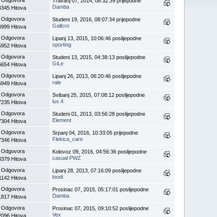
Travanj 07, 2014, 08:32:39 prijepodne
Damba
4345 Hitova
 Odgovora
Studeni 19, 2016, 08:07:34 prijepodne
Gallcro
4999 Hitova
 Odgovora
Lipanj 13, 2015, 10:06:46 poslijepodne
sporting
5952 Hitova
 Odgovora
Studeni 13, 2015, 04:38:13 poslijepodne
GiLe
6654 Hitova
 Odgovora
Lipanj 26, 2013, 06:20:46 poslijepodne
rale
6949 Hitova
 Odgovora
Svibanj 25, 2015, 07:08:12 poslijepodne
lux.4
7235 Hitova
 Odgovora
Studeni 01, 2013, 03:56:28 poslijepodne
Element
7304 Hitova
 Odgovora
Srpanj 04, 2016, 10:33:05 prijepodne
Flekica_care
7346 Hitova
 Odgovora
Kolovoz 09, 2016, 04:56:36 poslijepodne
casual PWZ
8379 Hitova
 Odgovora
Lipanj 28, 2013, 07:16:09 poslijepodne
loodi
1142 Hitova
 Odgovora
Prosinac 07, 2015, 05:17:01 poslijepodne
Damba
1817 Hitova
 Odgovora
Prosinac 07, 2015, 09:10:52 poslijepodne
Vex
2096 Hitova