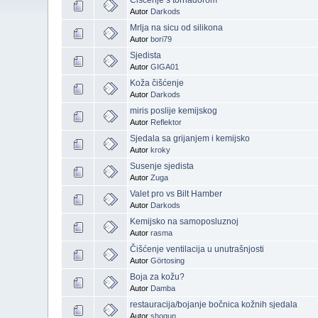
Autor
Darkods
Mrlja na sicu od silikona
Autor
bori79
Sjedista
Autor
GIGA01
Koža čišćenje
Autor
Darkods
miris poslije kemijskog
Autor
Reflektor
Sjedala sa grijanjem i kemijsko
Autor
kroky
Susenje sjedista
Autor
Zuga
Valet pro vs Bilt Hamber
Autor
Darkods
Kemijsko na samoposluznoj
Autor
rasma
Čišćenje ventilacija u unutrašnjosti
Autor
Görtosing
Boja za kožu?
Autor
Damba
restauracija/bojanje bočnica kožnih sjedala
Autor
shogun