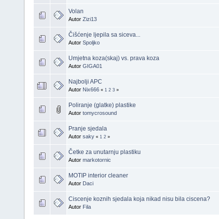
Volan
Autor
Zizi13
Čišćenje ljepila sa siceva...
Autor
Spoljko
Umjetna koza(skaj) vs. prava koza
Autor
GIGA01
Najbolji APC
Autor
Nix666
«
1
2
3
»
Poliranje (glatke) plastike
Autor
tomycrosound
Pranje sjedala
Autor
saky
«
1
2
»
Četke za unutarnju plastiku
Autor
markotornic
MOTIP interior cleaner
Autor
Daci
Ciscenje koznih sjedala koja nikad nisu bila ciscena?
Autor
Fila