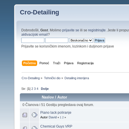
Cro-Detailing
Dobrodošli,
Gost
. Molimo
prijavite se
ili se
registrirajte
. Jeste li propus
aktivacijski email
?
Prijavite se korisničkim imenom, lozinkom i duljinom prijave
Početna
Pomoć
Traži
Prijava
Registracija
Cro-Detailing
»
Tehnički dio
»
Detailing interijera
Str: [
1
]
2
3
4
Dolje
Naslov
/
Autor
0 Članova i 51 Gostiju pregledava ovaj forum.
Piano lack poliranje
Autor
David
«
1
2
»
Chemical Guys VRP