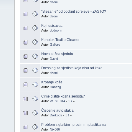
Autor
dzoni
"Bjezanje" od cockpit sprejeve - ZASTO?
Autor
dzoni
Koji usisavac
Autor
dodoonn
Kenotek Textile Cleaner
Autor
Gallcro
Nova kožna sjedala
Autor
David
Dressing za sjedista koja nisu od koze
Autor
dzoni
Krpanje kože
Autor
Hanszg
Cime cistite kozna sedista?
Autor
WEST 014
«
1
2
»
Čišćenje auto stakla
Autor
Darkods
«
1
2
»
Problem s glatkim i prozirnim plastikama
Autor
Nix666