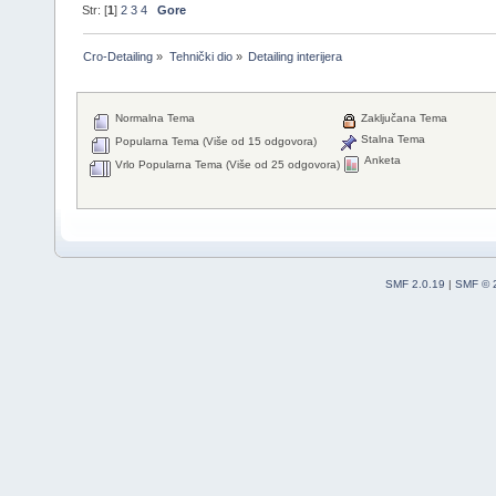
Str: [
1
]
2
3
4
Gore
Cro-Detailing
»
Tehnički dio
»
Detailing interijera
Normalna Tema
Zaključana Tema
Stalna Tema
Popularna Tema (Više od 15 odgovora)
Anketa
Vrlo Popularna Tema (Više od 25 odgovora)
SMF 2.0.19
|
SMF © 