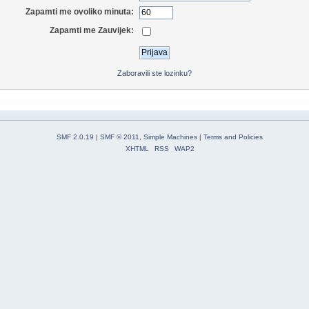
Zapamti me ovoliko minuta:
Zapamti me Zauvijek:
Zaboravili ste lozinku?
SMF 2.0.19
|
SMF © 2011
,
Simple Machines
|
Terms and Policies
XHTML
RSS
WAP2