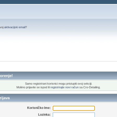
svoj
aktivacijski email
?
orenje!
Samo registrirani korisnici mogu pristupiti ovoj sekciji.
Molimo prijavite se ispod ili
registrirajte novi račun
sa Cro-Detailing.
ijava
Korisničko Ime:
Lozinka: