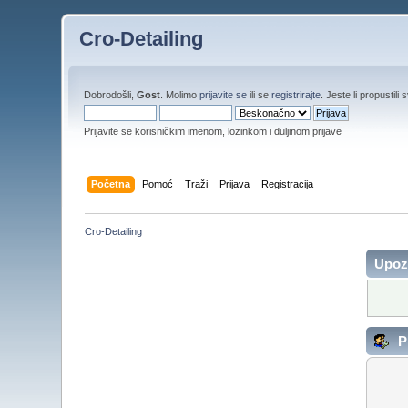
Cro-Detailing
Dobrodošli,
Gost
. Molimo
prijavite se
ili se
registrirajte
. Jeste li propustili 
Prijavite se korisničkim imenom, lozinkom i duljinom prijave
Početna
Pomoć
Traži
Prijava
Registracija
Cro-Detailing
Upoz
Pr