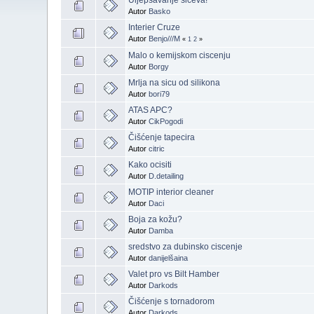
Autor
Basko
Interier Cruze
Autor
Benjo///M
«
1
2
»
Malo o kemijskom ciscenju
Autor
Borgy
Mrlja na sicu od silikona
Autor
bori79
ATAS APC?
Autor
CikPogodi
Čišćenje tapecira
Autor
citric
Kako ocisiti
Autor
D.detailing
MOTIP interior cleaner
Autor
Daci
Boja za kožu?
Autor
Damba
sredstvo za dubinsko ciscenje
Autor
danijelšaina
Valet pro vs Bilt Hamber
Autor
Darkods
Čišćenje s tornadorom
Autor
Darkods