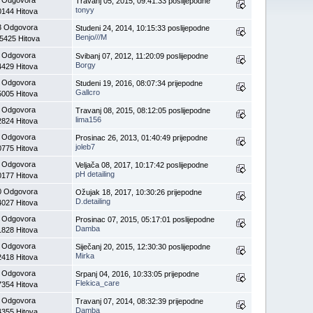
Travanj 05, 2015, 09:41:33 poslijepodne
tonyy
0144 Hitova
3 Odgovora
Studeni 24, 2014, 10:15:33 poslijepodne
Benjo///M
5425 Hitova
 Odgovora
Svibanj 07, 2012, 11:20:09 poslijepodne
Borgy
4429 Hitova
 Odgovora
Studeni 19, 2016, 08:07:34 prijepodne
Gallcro
5005 Hitova
 Odgovora
Travanj 08, 2015, 08:12:05 poslijepodne
lima156
2824 Hitova
 Odgovora
Prosinac 26, 2013, 01:40:49 prijepodne
joleb7
0775 Hitova
 Odgovora
Veljača 08, 2017, 10:17:42 poslijepodne
pH detailing
0177 Hitova
0 Odgovora
Ožujak 18, 2017, 10:30:26 prijepodne
D.detailing
4027 Hitova
 Odgovora
Prosinac 07, 2015, 05:17:01 poslijepodne
Damba
1828 Hitova
 Odgovora
Siječanj 20, 2015, 12:30:30 poslijepodne
Mirka
2418 Hitova
 Odgovora
Srpanj 04, 2016, 10:33:05 prijepodne
Flekica_care
7354 Hitova
 Odgovora
Travanj 07, 2014, 08:32:39 prijepodne
Damba
4355 Hitova