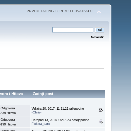
PRVI DETAILING FORUM U HRVATSKOJ
Novosti:
vora
/
Hitova
Zadnji post
 Odgovora
Veljača 20, 2017, 11:31:21 prijepodne
-Chris-
4339 Hitova
 Odgovora
Listopad 13, 2014, 05:18:23 poslijepodne
Flekica_care
6199 Hitova
 Odgovora