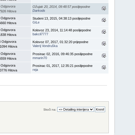
 Odgovora
Ožujak 20, 2014, 09:48:57 poslijepodne
Darkods
7926 Hitova
 Odgovora
Studeni 13, 2015, 04:38:13 poslijepodne
GiLe
6660 Hitova
 Odgovora
Kolovoz 23, 2014, 11:14:48 poslijepodne
bakcil7777
1838 Hitova
4 Odgovora
Kolovoz 07, 2017, 01:32:20 prijepodne
Valerij Vondruška
1094 Hitova
 Odgovora
Prosinac 02, 2016, 09:46:35 poslijepodne
mmarin70
5559 Hitova
 Odgovora
Prosinac 01, 2017, 12:35:21 poslijepodne
reja
0776 Hitova
Skoči na: