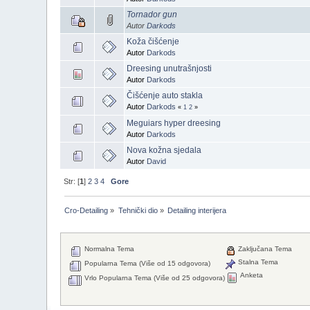
Tornador gun
Autor
Darkods
Koža čišćenje
Autor
Darkods
Dreesing unutrašnjosti
Autor
Darkods
Čišćenje auto stakla
Autor
Darkods
«
1
2
»
Meguiars hyper dreesing
Autor
Darkods
Nova kožna sjedala
Autor
David
Str: [
1
]
2
3
4
Gore
Cro-Detailing
»
Tehnički dio
»
Detailing interijera
Normalna Tema
Zaključana Tema
Stalna Tema
Popularna Tema (Više od 15 odgovora)
Anketa
Vrlo Popularna Tema (Više od 25 odgovora)