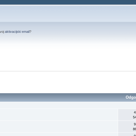
svoj
aktivacijski email
?
Odgo
4
5
9
8
9