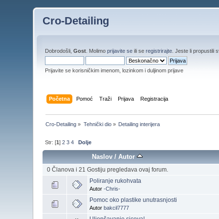
Cro-Detailing
Dobrodošli,
Gost
. Molimo
prijavite se
ili se
registrirajte
. Jeste li propustili 
Prijavite se korisničkim imenom, lozinkom i duljinom prijave
Početna
Pomoć
Traži
Prijava
Registracija
Cro-Detailing
»
Tehnički dio
»
Detailing interijera
Str: [
1
]
2
3
4
Dolje
Naslov
/
Autor
0 Članova i 21 Gostiju pregledava ovaj forum.
Poliranje rukohvata
Autor
-Chris-
Pomoc oko plastike unutrasnjosti
Autor
bakcil7777
Uljepšavanje siceva!