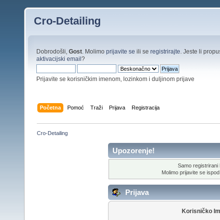
Cro-Detailing
Dobrodošli,
Gost
. Molimo
prijavite se
ili se
registrirajte
. Jeste li propus
aktivacijski email
?
Prijavite se korisničkim imenom, lozinkom i duljinom prijave
Početna
Pomoć
Traži
Prijava
Registracija
Cro-Detailing
Upozorenje!
Samo registrirani k
Molimo prijavite se ispod 
Prijava
Korisničko I