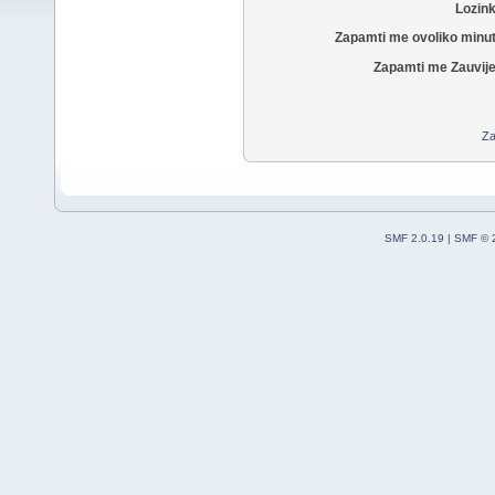
Lozin
Zapamti me ovoliko minu
Zapamti me Zauvije
Za
SMF 2.0.19
|
SMF © 