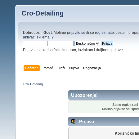
Cro-Detailing
Dobrodošli,
Gost
. Molimo
prijavite se
ili se
registrirajte
. Jeste li propus
aktivacijski email
?
Prijavite se korisničkim imenom, lozinkom i duljinom prijave
Početna
Pomoć
Traži
Prijava
Registracija
Cro-Detailing
Upozorenje!
Samo registrirani k
Molimo prijavite se ispod 
Prijava
Korisničko I