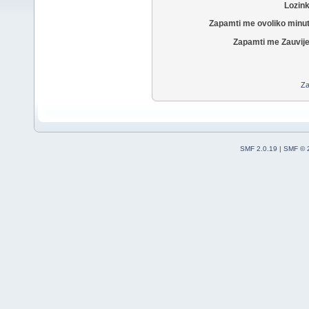
Lozin
Zapamti me ovoliko minu
Zapamti me Zauvije
Za
SMF 2.0.19
|
SMF © 