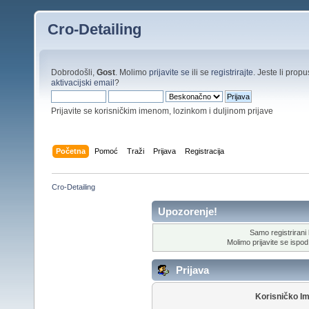
Cro-Detailing
Dobrodošli,
Gost
. Molimo
prijavite se
ili se
registrirajte
. Jeste li propus
aktivacijski email
?
Prijavite se korisničkim imenom, lozinkom i duljinom prijave
Početna
Pomoć
Traži
Prijava
Registracija
Cro-Detailing
Upozorenje!
Samo registrirani k
Molimo prijavite se ispod 
Prijava
Korisničko I