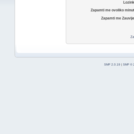
Lozin
Zapamti me ovoliko minu
Zapamti me Zauvije
Za
SMF 2.0.19
|
SMF © 