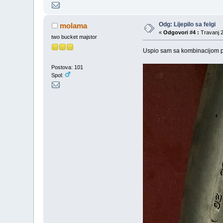
Odg: Lijepilo sa felgi
molama
«
Odgovori #4 :
Travanj 2
two bucket majstor
Uspio sam sa kombinacijom pa
Postova: 101
Spol: