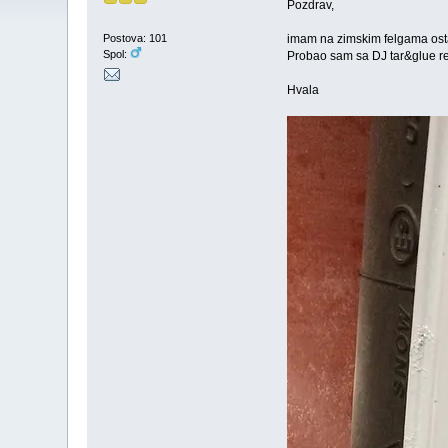
Pozdrav,
imam na zimskim felgama ostatk
Postova: 101
Spol:
Probao sam sa DJ tar&glue rem
Hvala