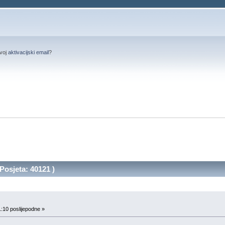
svoj
aktivacijski email
?
(Posjeta: 40121 )
:10 poslijepodne »