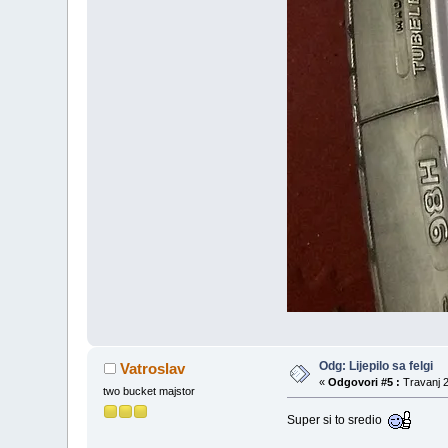
Odg: Lijepilo sa felgi
Vatroslav
«
Odgovori #5 :
Travanj 2
two bucket majstor
Super si to sredio