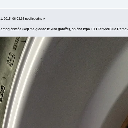
1, 2015, 06:03:36 poslijepodne »
rnog čistača (koji me gledao iz kuta garaže), obična krpa i DJ TarAndGlue Remov