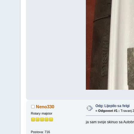
Odg: Lijepilo sa felgi
Neno330
«
Odgovori #1 :
Travanj 2
Rotary majstor
ja sam svoje skinuo sa Autobr
Postova: 716