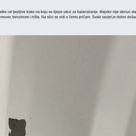
e od ljepljive trake na koju se lijepe utezi za balansiranje. Majstor nije skinuo star
over, benzinom i ništa. Na slici se vidi o čemu pričam. Svaki savjet je dobro doša