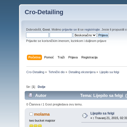
Cro-Detailing
Dobrodošli,
Gost
. Molimo
prijavite se
ili se
registrirajte
. Jeste li propustili 
Prijavite se korisničkim imenom, lozinkom i duljinom prijave
Početna
Pomoć
Traži
Prijava
Registracija
Cro-Detailing
»
Tehnički dio
»
Detailing eksterijera
»
Lijepilo sa felgi
Str: [
1
]
Dolje
Autor
Tema: Lijepilo sa felgi 
0 Članova i 1 Gost pregledava ovu temu.
Lijepilo sa felgi
molama
«
:
Travanj 21, 2015, 02:31
two bucket majstor