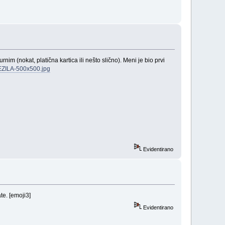
nim (nokat, platična kartica ili nešto slično). Meni je bio prvi
REZILA-500x500.jpg
Evidentirano
e. [emoji3]
Evidentirano