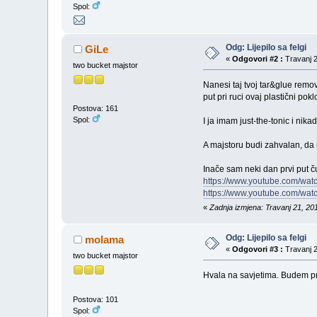
Spol:
Odg: Lijepilo sa felgi
GiLe
«
Odgovori #2 :
Travanj 2
two bucket majstor
Nanesi taj tvoj tar&glue remove
put pri ruci ovaj plastični pok
Postova: 161
Spol:
I ja imam just-the-tonic i nika
A majstoru budi zahvalan, da 
Inače sam neki dan prvi put č
https://www.youtube.com/w
https://www.youtube.com/w
«
Zadnja izmjena: Travanj 21, 20
Odg: Lijepilo sa felgi
molama
«
Odgovori #3 :
Travanj 2
two bucket majstor
Hvala na savjetima. Budem pr
Postova: 101
Spol: