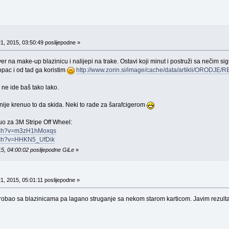
1, 2015, 03:50:49 poslijepodne »
r na make-up blazinicu i nalijepi na trake. Ostavi koji minut i postruži sa nečim sigur
lopac i od tad ga koristim
http://www.zorin.si/image/cache/data/artikli/ORODJE/
d ne ide baš tako lako.
nije krenuo to da skida. Neki to rade za šarafcigerom
uo za 3M Stripe Off Wheel:
atch?v=m3zH1hMoxqs
atch?v=HHKN5_UfDik
15, 04:00:02 poslijepodne GiLe
»
1, 2015, 05:01:11 poslijepodne »
obao sa blazinicama pa lagano struganje sa nekom starom karticom. Javim rezultat