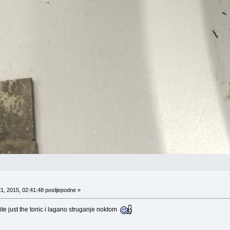
1, 2015, 02:41:48 poslijepodne »
ite just the tonic i lagano struganje noktom