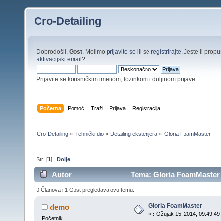
Cro-Detailing
Dobrodošli,
Gost
. Molimo
prijavite se
ili se
registrirajte
. Jeste li propus
aktivacijski email
?
Prijavite se korisničkim imenom, lozinkom i duljinom prijave
Početna
Pomoć
Traži
Prijava
Registracija
Cro-Detailing
»
Tehnički dio
»
Detailing eksterijera
»
Gloria FoamMaster
Str: [
1
]
Dolje
Autor
Tema: Gloria FoamMaster (
0 Članova i 1 Gost pregledava ovu temu.
Gloria FoamMaster
đemo
«
:
Ožujak 15, 2014, 09:49:49 
Početnik