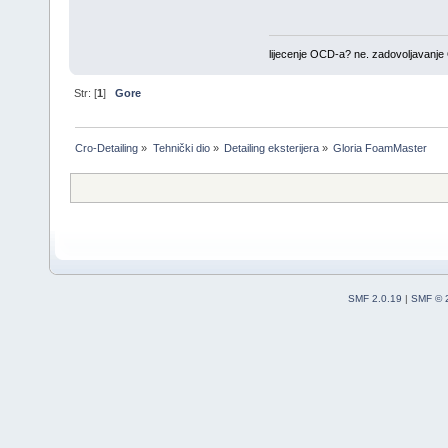
lijecenje OCD-a? ne. zadovoljavanj
Str: [
1
]
Gore
Cro-Detailing
»
Tehnički dio
»
Detailing eksterijera
»
Gloria FoamMaster
SMF 2.0.19
|
SMF © 