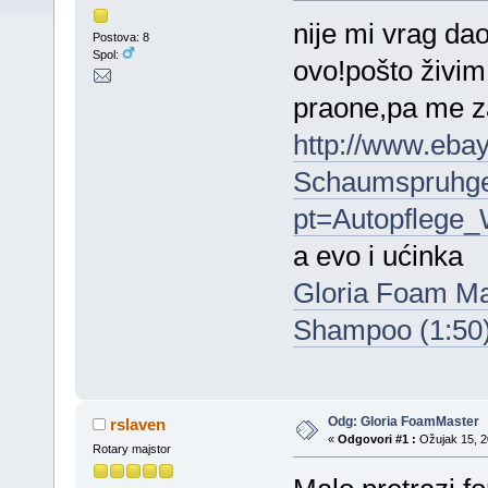
nije mi vrag da
Postova: 8
Spol:
ovo!pošto živi
praone,pa me za
http://www.eba
Schaumspruhge
pt=Autopflege
a evo i ućinka
Gloria Foam M
Shampoo (1:50
Odg: Gloria FoamMaster
rslaven
«
Odgovori #1 :
Ožujak 15, 20
Rotary majstor