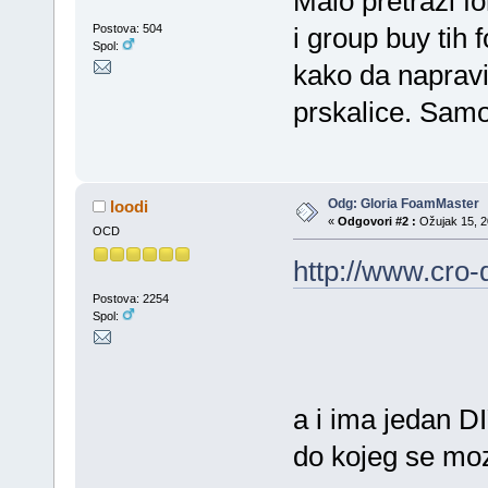
Malo pretrazi f
Postova: 504
i group buy tih 
Spol:
kako da naprav
prskalice. Samo
Odg: Gloria FoamMaster
loodi
«
Odgovori #2 :
Ožujak 15, 20
OCD
http://www.cro-
Postova: 2254
Spol:
a i ima jedan D
do kojeg se mo