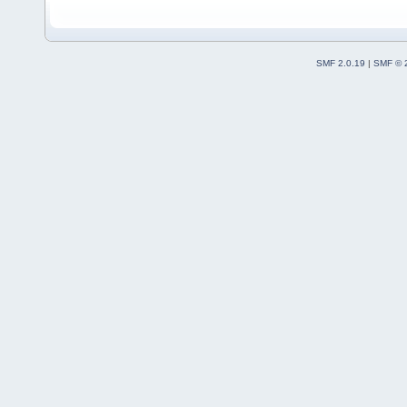
SMF 2.0.19
|
SMF © 