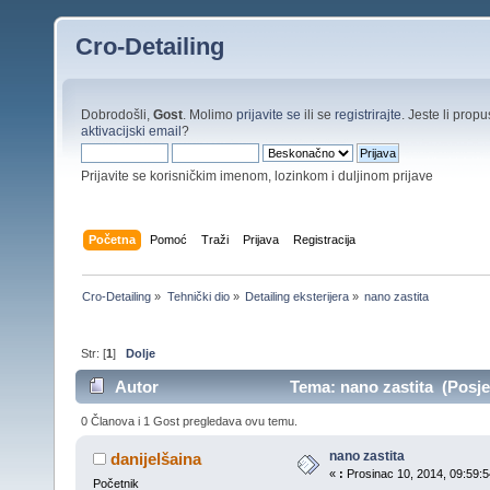
Cro-Detailing
Dobrodošli,
Gost
. Molimo
prijavite se
ili se
registrirajte
. Jeste li propus
aktivacijski email
?
Prijavite se korisničkim imenom, lozinkom i duljinom prijave
Početna
Pomoć
Traži
Prijava
Registracija
Cro-Detailing
»
Tehnički dio
»
Detailing eksterijera
»
nano zastita 
Str: [
1
]
Dolje
Autor
Tema: nano zastita (Posjet
0 Članova i 1 Gost pregledava ovu temu.
nano zastita
danijelšaina
«
:
Prosinac 10, 2014, 09:59:5
Početnik