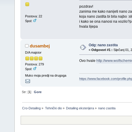
pozdrav!
zanima me kako nanijeti nano zas
koja nano zastita bi bila najbo :sliii
Postova: 22
Spol:
i kako se ona nanosi na vozilo?p
hvala lijepa
Odg: nano zastita
dusambej
«
Odgovori #1 :
Siječanj 01, 
D/A majstor
Ovo hvale
http://www.wolfschemi
Postova: 279
Spol:
Muko moja predji na drugoga
https://www.facebook.com/profile.
Str: [
1
]
Gore
Cro-Detailing
»
Tehnički dio
»
Detailing eksterijera
»
nano zastita 