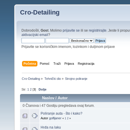
Cro-Detailing
Dobrodošli,
Gost
. Molimo
prijavite se
ili se
registrirajte
. Jeste li propus
aktivacijski email
?
Prijavite se korisničkim imenom, lozinkom i duljinom prijave
Početna
Pomoć
Traži
Prijava
Registracija
Cro-Detailing
»
Tehnički dio
»
Strojno poliranje
Str:
1
2
[
3
]
Dolje
Naslov
/
Autor
0 Članova i 47 Gostiju pregledava ovaj forum.
Poliranje auta - što i kako?
Autor
golfijaner
«
1
2
»
Hrđa na laku