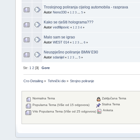
Troslojnog poliranja cijelog automobila - rasprava
Autor
Neno330
«
1
2
3
...
5
»
Kako se rješiti holograma???
Autor
vedfilipovic
«
1
2
3
4
»
Malo sam se igrao
Autor
WEST 014
«
1
2
3
...
6
»
Neuspješno poliranje BMW E90
Autor
sdanijel
«
1
2
3
...
5
»
Str:
1
2
[
3
]
Gore
Cro-Detailing
»
Tehnički dio
»
Strojno poliranje
Normalna Tema
Zaključana Tema
Stalna Tema
Popularna Tema (Više od 15 odgovora)
Anketa
Vrlo Popularna Tema (Više od 25 odgovora)