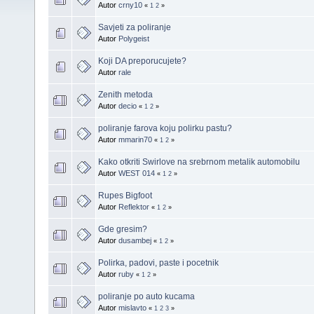
Autor
crny10
«
1
2
»
Savjeti za poliranje
Autor
Polygeist
Koji DA preporucujete?
Autor
rale
Zenith metoda
Autor
decio
«
1
2
»
poliranje farova koju polirku pastu?
Autor
mmarin70
«
1
2
»
Kako otkriti Swirlove na srebrnom metalik automobilu
Autor
WEST 014
«
1
2
»
Rupes Bigfoot
Autor
Reflektor
«
1
2
»
Gde gresim?
Autor
dusambej
«
1
2
»
Polirka, padovi, paste i pocetnik
Autor
ruby
«
1
2
»
poliranje po auto kucama
Autor
mislavto
«
1
2
3
»