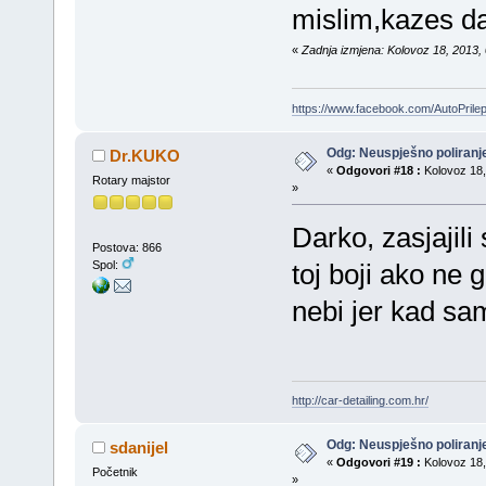
mislim,kazes da
«
Zadnja izmjena: Kolovoz 18, 2013, 
https://www.facebook.com/AutoPril
Odg: Neuspješno poliran
Dr.KUKO
«
Odgovori #18 :
Kolovoz 18,
Rotary majstor
»
Darko, zasjajili 
Postova: 866
Spol:
toj boji ako ne 
nebi jer kad sam
http://car-detailing.com.hr/
Odg: Neuspješno poliran
sdanijel
«
Odgovori #19 :
Kolovoz 18,
Početnik
»