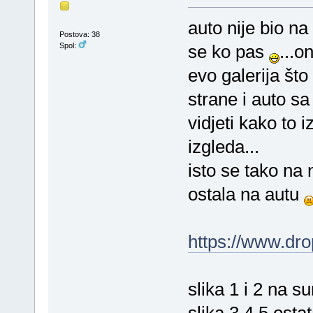
auto nije bio na
Postova: 38
Spol:
se ko pas
...o
evo galerija št
strane i auto s
vidjeti kako to
izgleda...
isto se tako na n
ostala na autu
https://www.d
slika 1 i 2 na s