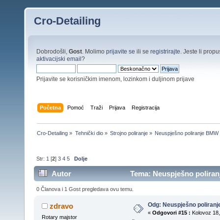
Cro-Detailing
Dobrodošli,
Gost
. Molimo
prijavite se
ili se
registrirajte
. Jeste li propus
aktivacijski email
?
Prijavite se korisničkim imenom, lozinkom i duljinom prijave
Početna
Pomoć
Traži
Prijava
Registracija
Cro-Detailing
»
Tehnički dio
»
Strojno poliranje
»
Neuspješno poliranje BMW
Str:
1
[
2
]
3
4
5
Dolje
Autor
Tema: Neuspješno poliran
0 Članova i 1 Gost pregledava ovu temu.
Odg: Neuspješno poliran
zdravo
«
Odgovori #15 :
Kolovoz 18,
Rotary majstor