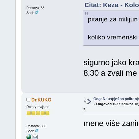
Citat: Keza - Kol
Postova: 38
Spol:
pitanje za miliju
koliko vremenski j
sigurno jako kr
8.30 a zvali me
Odg: Neuspješno poliran
Dr.KUKO
«
Odgovori #23 :
Kolovoz 18,
Rotary majstor
»
mene više zanim
Postova: 866
Spol: