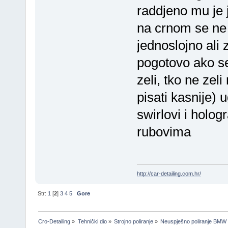
raddjeno mu je 
na crnom se ne 
jednoslojno ali 
pogotovo ako se 
zeli, tko ne ze
pisati kasnije) 
swirlovi i holog
rubovima
http://car-detailing.com.hr/
Str:
1
[
2
]
3
4
5
Gore
Cro-Detailing
»
Tehnički dio
»
Strojno poliranje
»
Neuspješno poliranje BMW