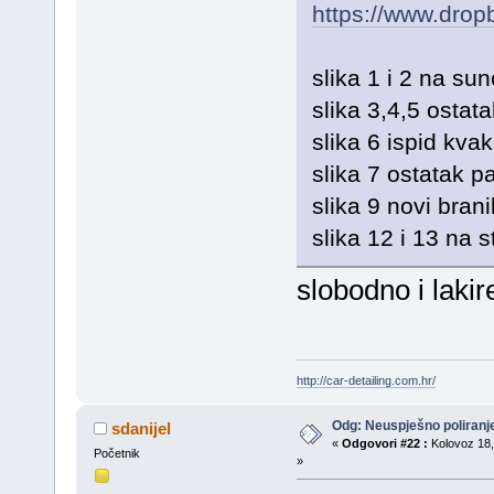
https://www.dro
slika 1 i 2 na su
slika 3,4,5 ostat
slika 6 ispid kvak
slika 7 ostatak 
slika 9 novi bran
slika 12 i 13 na
slobodno i lakir
http://car-detailing.com.hr/
Odg: Neuspješno poliran
sdanijel
«
Odgovori #22 :
Kolovoz 18,
Početnik
»