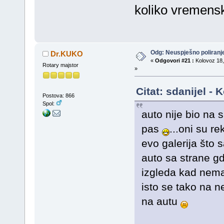
koliko vremenski
Odg: Neuspješno poliran
Dr.KUKO
«
Odgovori #21 :
Kolovoz 18,
Rotary majstor
»
Citat: sdanijel -
Postova: 866
Spol:
auto nije bio na 
pas
...oni su re
evo galerija što 
auto sa strane g
izgleda kad nema
isto se tako na ne
na autu