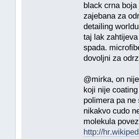
black crna boja
zajebana za od
detailing worldu
taj lak zahtije
spada. microfib
dovoljni za odrz
@mirka, on nije 
koji nije coati
polimera pa ne s
nikakvo cudo ne
molekula poveza
http://hr.wikipe