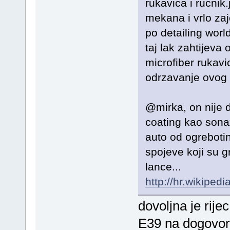
rukavica i rucnik
mekana i vrlo za
po detailing worl
taj lak zahtijev
microfiber rukavi
odrzavanje ovog la
@mirka, on nije d
coating kao sonax
auto od ogreboti
spojeve koji su 
lance...
http://hr.wikipedi
dovoljna je rijec
E39 na dogovoru