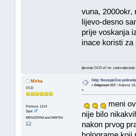
vuna, 2000okr, 
lijevo-desno sam
prije voskanja 
inace koristi za
lijecenje OCD-a? ne. zadovoljavanj
Odg: Neuspješno poliran
Mirka
«
Odgovori #17 :
Kolovoz 18,
OCD
»
meni ovo
Postova: 1214
Spol:
nije bilo nikak
MENZERNA and MAFRA
nakon prvog pra
holograme,koji 