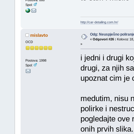
Postova: 866
Spol:
http://car-detailing.com.hr/
Odg: Neuspješno poliran
mislavto
«
Odgovori #26 :
Kolovoz 18,
OCD
»
i jedni i drugi k
Postova: 1998
Spol:
drugi, za njih s
upoznat cim je c
medutim, nisu n
polirke i nestru
pogledajte ove 
onih prvih slika.