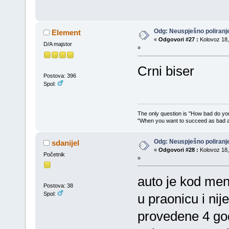
Odg: Neuspješno poliran
Element
«
Odgovori #27 :
Kolovoz 18,
D/A majstor
»
Crni biser
Postova: 396
Spol:
The only question is "How bad do you
"When you want to succeed as bad as
Odg: Neuspješno poliran
sdanijel
«
Odgovori #28 :
Kolovoz 18,
Početnik
»
auto je kod men
Postova: 38
Spol:
u praonicu i nij
provedene 4 go