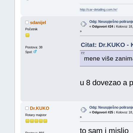
http://car-detailing.com.hr/
Odg: Neuspješno poliran
sdanijel
«
Odgovori #24 :
Kolovoz 18,
Početnik
»
Citat: Dr.KUKO - 
Postova: 38
Spol:
mene više zanima
u 8 dovezao a p
Odg: Neuspješno poliran
Dr.KUKO
«
Odgovori #25 :
Kolovoz 18,
Rotary majstor
»
to sam i mislio