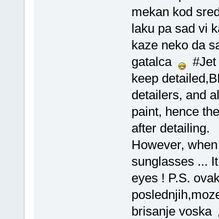
mekan kod sred
laku pa sad vi 
kaze neko da s
gatalca
#Jet B
keep detailed,B
detailers, and a
paint, hence the
after detailing.
However, when p
sunglasses ... It
eyes ! P.S. ova
poslednjih,moze
brisanje voska