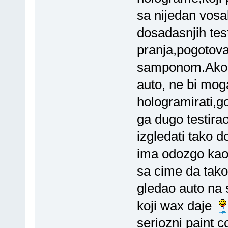
sa nijedan vos
dosadasnjih tes
pranja,pogotov
samponom.Ako s
auto, ne bi mog
hologramirati,g
ga dugo testira
izgledati tako d
ima odozgo kao 
sa cime da tako 
gledao auto na 
koji wax daje
seriozni paint c