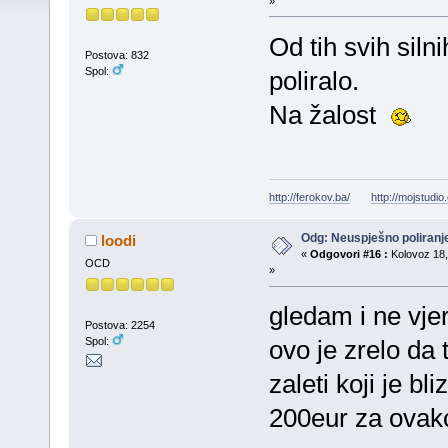
»
Od tih svih siln
Postova: 832
Spol:
poliralo.
Na žalost
http://ferokov.ba/
http://mojstudio
Odg: Neuspješno poliran
loodi
«
Odgovori #16 :
Kolovoz 18,
OCD
»
gledam i ne vjer
Postova: 2254
Spol:
ovo je zrelo da 
zaleti koji je bl
200eur za ovak