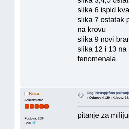
slika 3,4,5 osta
slika 6 ispid kv
slika 7 ostatak
na krovu
slika 9 novi bra
slika 12 i 13 na
fenomenala
Odg: Neuspješno poliran
Keza
«
Odgovori #20 :
Kolovoz 18,
Administrator
»
pitanje za milij
Postova: 2594
Spol: