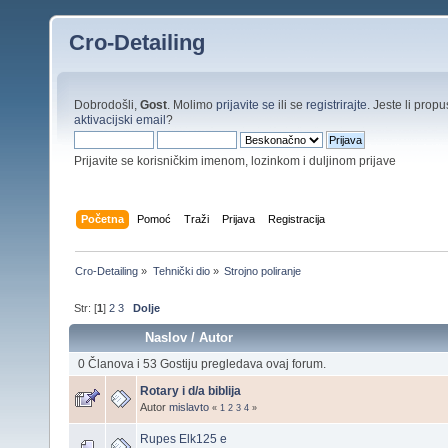
Cro-Detailing
Dobrodošli,
Gost
. Molimo
prijavite se
ili se
registrirajte
. Jeste li propus
aktivacijski email
?
Prijavite se korisničkim imenom, lozinkom i duljinom prijave
Početna
Pomoć
Traži
Prijava
Registracija
Cro-Detailing
»
Tehnički dio
»
Strojno poliranje
Str: [
1
]
2
3
Dolje
Naslov
/
Autor
0 Članova i 53 Gostiju pregledava ovaj forum.
Rotary i d/a biblija
Autor
mislavto
«
1
2
3
4
»
Rupes Elk125 e