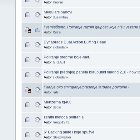
Autor
Knorac
Mequiars padovi
Autor
dusambej
Premješteno: Poliranje raznih gluposti koje nisu vezane za
Autor
Keza
Dynabrade Dual Action Buffing Head
Autor
slobodank
Poliranje srebrne boje-met.
Autor
GIGA01
Poliranje prednjeg panela blaupunkt madrid 210 - how to.
Autor
slobodank
Pitanje oko smirglanje/brusenje farbane povrsine?
Autor
rale
Menzerna fg400
Autor
decio
zenith metoda poliranja
Autor
rango1971
6" Backing plate i koje spužve
Autor
Sleepwalker