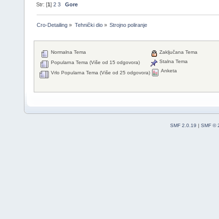
Str: [
1
]
2
3
Gore
Cro-Detailing
»
Tehnički dio
»
Strojno poliranje
Normalna Tema
Zaključana Tema
Stalna Tema
Popularna Tema (Više od 15 odgovora)
Anketa
Vrlo Popularna Tema (Više od 25 odgovora)
SMF 2.0.19
|
SMF © 