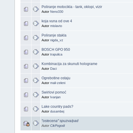
Poliranje motocikla - tank, oklopi, vizir
Autor
Neno330
koja vuna od ove 4
Autor
mislavto
Poliranje stakla
Autor
nigda_vz
BOSCH GPO 950
Autor
trapulica
Kombinacija za skunuti holograme
Autor
Daci
Ogrebotine ostaju
Autor
mali-zeleni
Swirlovi pomoć
Autor
Ivanjan
Lake country pads?
Autor
dusambej
"ostecena" spuzva/pad
Autor
CikPogodi