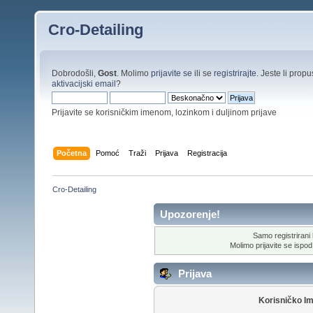
Cro-Detailing
Dobrodošli,
Gost
. Molimo
prijavite se
ili se
registrirajte
. Jeste li propus
aktivacijski email
?
Prijavite se korisničkim imenom, lozinkom i duljinom prijave
Početna
Pomoć
Traži
Prijava
Registracija
Cro-Detailing
Upozorenje!
Samo registrirani k
Molimo prijavite se ispod 
Prijava
Korisničko I