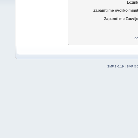
Lozin
Zapamti me ovoliko minu
Zapamti me Zauvije
Za
SMF 2.0.19
|
SMF © 