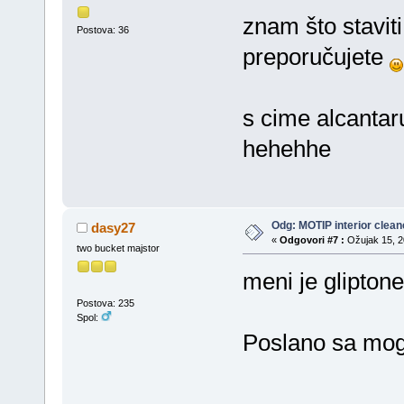
znam što staviti
Postova: 36
preporučujete
s cime alcantar
hehehhe
Odg: MOTIP interior clean
dasy27
«
Odgovori #7 :
Ožujak 15, 20
two bucket majstor
meni je glipton
Postova: 235
Spol:
Poslano sa mog 