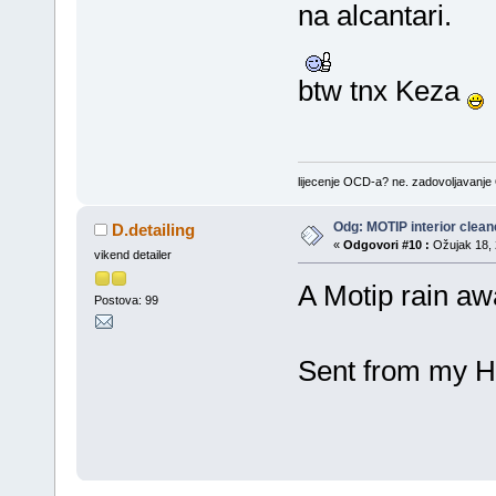
na alcantari.
btw tnx Keza
lijecenje OCD-a? ne. zadovoljavanj
Odg: MOTIP interior clean
D.detailing
«
Odgovori #10 :
Ožujak 18, 
vikend detailer
A Motip rain a
Postova: 99
Sent from my H