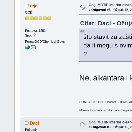
Odg: MOTIP interior clean
reja
«
Odgovori #5 :
Ožujak 15, 20
OCD
Citat: Daci - Ožu
Postova: 1251
što stavit za zašt
Spol:
Forea OCD/Chemical Guys
da li mogu s ovim
?
Ne, alkantara i 
FOREA-OCD.HR
i
WWW.CHEMICAL
Možeš li zamisliti što bih sve mogla 
Odg: MOTIP interior clean
Daci
«
Odgovori #6 :
Ožujak 15, 20
Početnik