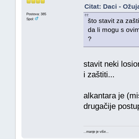
Citat: Daci - Ožu
Postova: 385
što stavit za zašt
Spol:
da li mogu s ovim
?
stavit neki los
i zaštiti...
alkantara je (mi
drugačije postu
...manje je više...