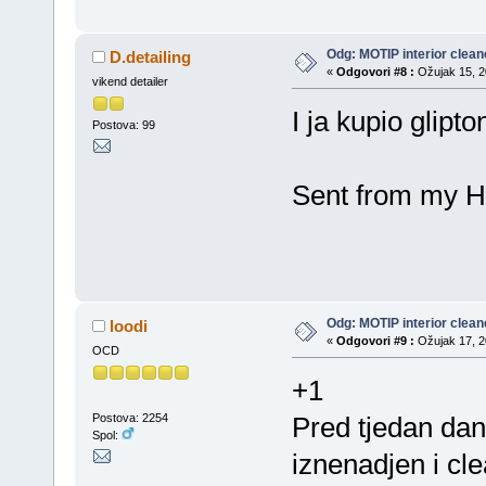
Odg: MOTIP interior clean
D.detailing
«
Odgovori #8 :
Ožujak 15, 20
vikend detailer
I ja kupio glipt
Postova: 99
Sent from my H
Odg: MOTIP interior clean
loodi
«
Odgovori #9 :
Ožujak 17, 20
OCD
+1
Postova: 2254
Pred tjedan dan
Spol:
iznenadjen i cle