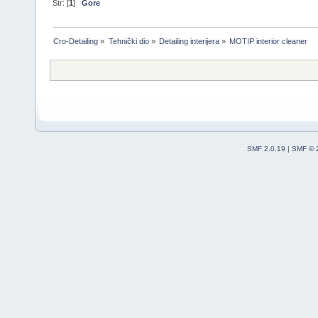
Str: [
1
]
Gore
Cro-Detailing
»
Tehnički dio
»
Detailing interijera
»
MOTIP interior cleaner
SMF 2.0.19
|
SMF © 