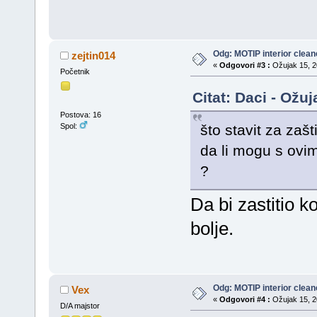
Odg: MOTIP interior clean
zejtin014
«
Odgovori #3 :
Ožujak 15, 20
Početnik
Citat: Daci - Ožu
Postova: 16
što stavit za zašt
Spol:
da li mogu s ovim
?
Da bi zastitio 
bolje.
Odg: MOTIP interior clean
Vex
«
Odgovori #4 :
Ožujak 15, 20
D/A majstor