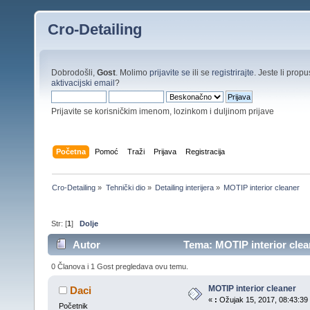
Cro-Detailing
Dobrodošli,
Gost
. Molimo
prijavite se
ili se
registrirajte
. Jeste li propus
aktivacijski email
?
Prijavite se korisničkim imenom, lozinkom i duljinom prijave
Početna
Pomoć
Traži
Prijava
Registracija
Cro-Detailing
»
Tehnički dio
»
Detailing interijera
»
MOTIP interior cleaner
Str: [
1
]
Dolje
Autor
Tema: MOTIP interior clean
0 Članova i 1 Gost pregledava ovu temu.
MOTIP interior cleaner
Daci
«
:
Ožujak 15, 2017, 08:43:39 
Početnik