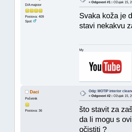
«
Odgovori #1 :
Ožujak 15, 20
D/A majstor
Svaka koža je d
Postova: 409
Spol:
stavi nekakvu z
My
Odg: MOTIP interior clean
Daci
«
Odgovori #2 :
Ožujak 15, 20
Početnik
što stavit za zaš
Postova: 36
da li mogu s ov
očistiti ?