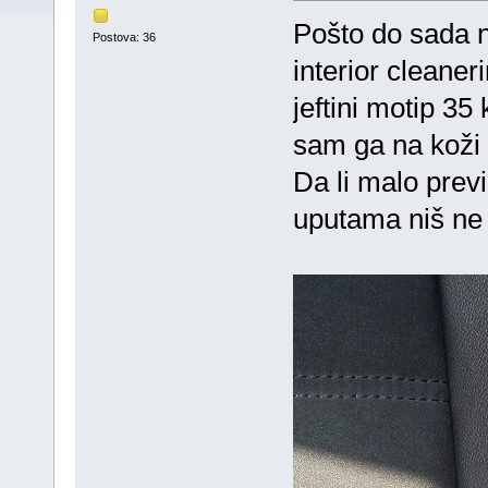
Pošto do sada n
Postova: 36
interior cleaner
jeftini motip 3
sam ga na koži i
Da li malo prev
uputama niš ne 