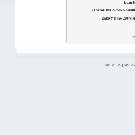
Lozin
Zapamti me ovoliko minu
Zapamti me Zauvije
Za
SMF 2.0.19
|
SMF © 