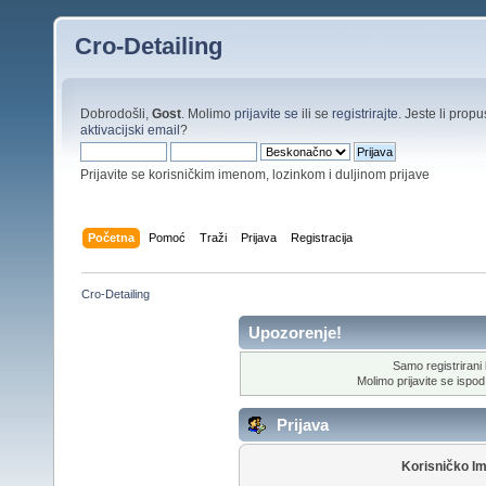
Cro-Detailing
Dobrodošli,
Gost
. Molimo
prijavite se
ili se
registrirajte
. Jeste li propus
aktivacijski email
?
Prijavite se korisničkim imenom, lozinkom i duljinom prijave
Početna
Pomoć
Traži
Prijava
Registracija
Cro-Detailing
Upozorenje!
Samo registrirani k
Molimo prijavite se ispod 
Prijava
Korisničko I