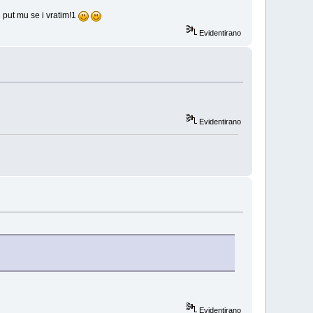
i put mu se i vratim!1
Evidentirano
Evidentirano
Evidentirano