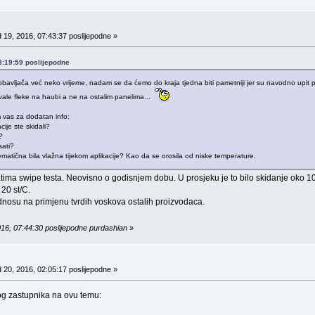
 19, 2016, 07:43:37 poslijepodne »
08:19:59 poslijepodne
vljača već neko vrijeme, nadam se da ćemo do kraja tjedna biti pametniji jer su navodno upit pro
jivale fleke na haubi a ne na ostalim panelima...
im vas za dodatan info:
ije ste skidali?
?
sati?
blematična bila vlažna tijekom aplikacije? Kao da se orosila od niske temperature.
tatima swipe testa. Neovisno o godisnjem dobu. U prosjeku je to bilo skidanje oko 1
20 st/C.
odnosu na primjenu tvrdih voskova ostalih proizvodaca.
016, 07:44:30 poslijepodne purdashian
»
 20, 2016, 02:05:17 poslijepodne »
g zastupnika na ovu temu: