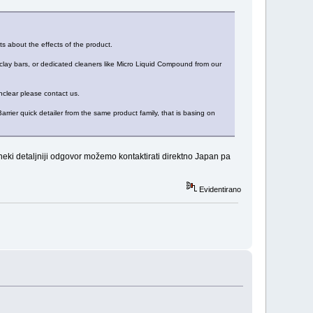
s about the effects of the product.
clay bars, or dedicated cleaners like Micro Liquid Compound from our
unclear please contact us.
ier quick detailer from the same product family, that is basing on
neki detaljniji odgovor možemo kontaktirati direktno Japan pa
Evidentirano