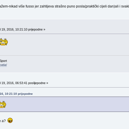
žem-nikad više fusso jer zahtijeva strašno puno posla(praktički cijeli dan)ali i svak
 19, 2016, 10:21:10 prijepodne »
Sport
atia/
 19, 2016, 06:53:41 poslijepodne »
016, 10:21:10 prijepodne
je a?