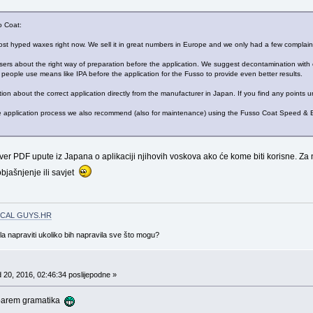
o Coat:
ost hyped waxes right now. We sell it in great numbers in Europe and we only had a few complaint
ers about the right way of preparation before the application. We suggest decontamination with 
f people use means like IPA before the application for the Fusso to provide even better results.
ion about the correct application directly from the manufacturer in Japan. If you find any points 
e application process we also recommend (also for maintenance) using the Fusso Coat Speed & Barr
ver PDF upute iz Japana o aplikaciji njihovih voskova ako će kome biti korisne. Za 
 objašnjenje ili savjet
CAL GUYS.HR
gla napraviti ukoliko bih napravila sve što mogu?
 20, 2016, 02:46:34 poslijepodne »
, barem gramatika