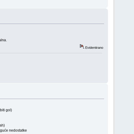
alna.
Evidentirano
iti gol)
ah)
guće nedostatke