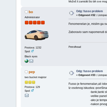
Možeš li zamisliti što bih sve mo
Odg: fusso problem
bo
«
Odgovori #32 :
Listopad
Administrator
Fenomenelan je, mislim ga sve
Zaboravio sam napomenuti da j
Petrolhead
Postova: 1232
Spol:
Black eyes
Odg: fusso problem
pep
«
Odgovori #33 :
Listopad
two bucket majstor
Fusso je fenomenalan,ali isto
Postova: 129
Iz osobnog iskustva:-površina 
Spol:
-tanki,tanki sloj j
-velike panele podijeli
-ako je temperatura zrak
-nakon prvog pranja posli