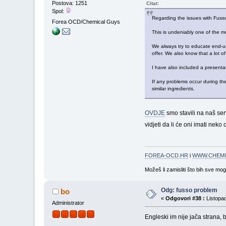
Postova: 1251
Citat:
Spol:
Regarding the issues with Fuss
Forea OCD/Chemical Guys
This is undeniably one of the m
We always try to educate end-us
offer. We also know that a lot o
I have also included a presentat
If any problems occur during th
similar ingredients.
OVDJE
smo stavili na naš ser
vidjeti da li će oni imati neko
FOREA-OCD.HR
i
WWW.CHEMI
Možeš li zamisliti što bih sve mo
Odg: fusso problem
bo
«
Odgovori #38 :
Listopad
Administrator
Engleski im nije jača strana