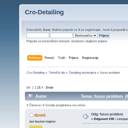
Cro-Detailing
Dobrodošli,
Gost
. Molimo
prijavite se
ili se
registrirajte
. Jeste li propustili 
Prijavite se korisničkim imenom, lozinkom i duljinom prijave
Početna
Pomoć
Traži
Prijava
Registracija
Cro-Detailing
»
Tehnički dio
»
Detailing eksterijera
»
fusso problem
Str:
1
2
[
3
]
4
Dolje
Autor
Tema: fusso problem (P
0 Članova i 6 Gostiju pregledava ovu temu.
Odg: fusso problem
dzoni
«
Odgovori #30 :
Listopad
two bucket majstor