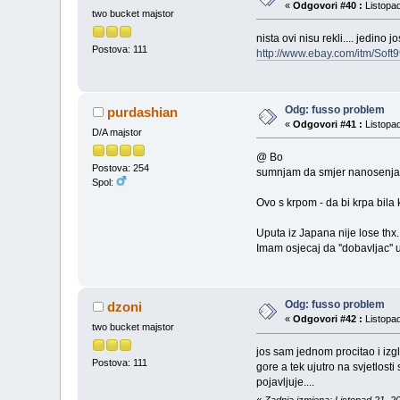
«
Odgovori #40 :
Listopad
two bucket majstor
nista ovi nisu rekli.... jedin
Postova: 111
http://www.ebay.com/itm/So
Odg: fusso problem
purdashian
«
Odgovori #41 :
Listopad
D/A majstor
@ Bo
Postova: 254
sumnjam da smjer nanosenja 
Spol:
Ovo s krpom - da bi krpa bila 
Uputa iz Japana nije lose thx.
Imam osjecaj da ''dobavljac'' u
Odg: fusso problem
dzoni
«
Odgovori #42 :
Listopad
two bucket majstor
jos sam jednom procitao i izgl
Postova: 111
gore a tek ujutro na svjetlos
pojavljuje....