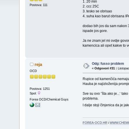
1. 20 min
Postova: 111
2. ccc 25C
3. tesko se obrisao
4. suha kao barut obrisana I
dodao bih jos da sam nakon 3-4
ispade jos gore.
Ja ne znam jel mi ovdje govor
kamencica ali opet kakve to 
Odg: fusso problem
reja
«
Odgovori #31 :
Listopad
OCD
Rupice od kamenčića nemaju
Hauba je najizloženija promje
Postova: 1251
Spol:
Sve su ovo ˝šta ako je...¨ ta
problema.
Forea OCD/Chemical Guys
I dalje stoji činjenica da je
FOREA-OCD.HR
i
WWW.CHEMI