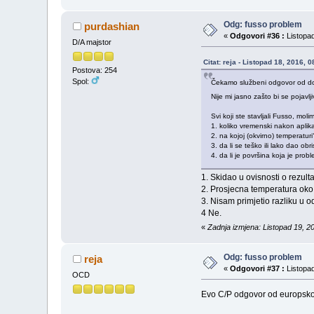
Odg: fusso problem
purdashian
«
Odgovori #36 :
Listopad
D/A majstor
Citat: reja - Listopad 18, 2016, 
Postova: 254
Spol:
Čekamo službeni odgovor od doba
Nije mi jasno zašto bi se pojavl
Svi koji ste stavljali Fusso, mol
1. koliko vremenski nakon aplikac
2. na kojoj (okvirno) temperaturi
3. da li se teško ili lako dao obri
4. da li je površina koja je pro
1. Skidao u ovisnosti o rezul
2. Prosjecna temperatura oko 
3. Nisam primjetio razliku u 
4 Ne.
«
Zadnja izmjena: Listopad 19, 2
Odg: fusso problem
reja
«
Odgovori #37 :
Listopad
OCD
Evo C/P odgovor od europsko