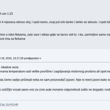
PA-om 1:25
 mjeseca skinuo sloj, i opet nanio, ovaj put vrlo tanko i lahko se skinulo. I opet i
imo o istim flekama, zato sam i slikao gdje se tacno vidi to. I da, zanimljivo samo
veze ima sa flekama
 18, 2016, 10:17:26 poslijepodne »
 nikakve veze.
nama temperature radi velike površine i zagrijavanja motornog prostora ali opet ne 
ko da ćemo radije pričekati neka se sam proizvođač izjasni. Nije ni meni jasno kak
 jako izdržljiv vosak samo ovo za crne aute moramo odgonetnuti zašto se događa i ond
CAL GUYS.HR