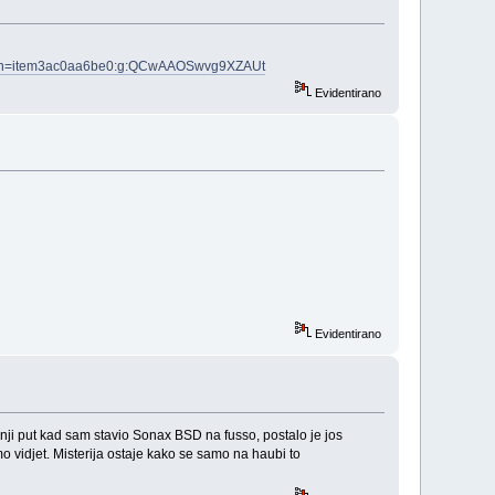
6?hash=item3ac0aa6be0:g:QCwAAOSwvg9XZAUt
Evidentirano
Evidentirano
adnji put kad sam stavio Sonax BSD na fusso, postalo je jos
o vidjet. Misterija ostaje kako se samo na haubi to