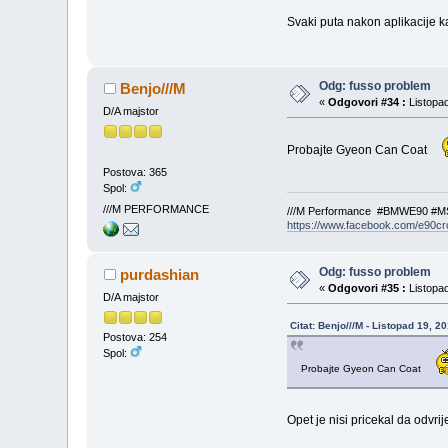
Svaki puta nakon aplikacije ka
Odg: fusso problem
Benjo///M
«
Odgovori #34 :
Listopad
D/A majstor
Probajte Gyeon Can Coat
Postova: 365
Spol:
///M PERFORMANCE
///M Performance #BMWE90 #M
https://www.facebook.com/e90cro
Odg: fusso problem
purdashian
«
Odgovori #35 :
Listopad
D/A majstor
Citat: Benjo///M - Listopad 19, 2
Postova: 254
Spol:
Probajte Gyeon Can Coat
Opet je nisi pricekal da odvri