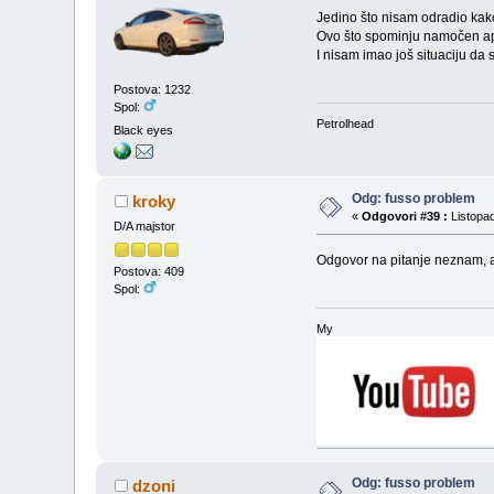
Jedino što nisam odradio kako 
Ovo što spominju namočen apl
I nisam imao još situaciju da 
Postova: 1232
Spol:
Petrolhead
Black eyes
Odg: fusso problem
kroky
«
Odgovori #39 :
Listopad
D/A majstor
Odgovor na pitanje neznam, 
Postova: 409
Spol:
My
Odg: fusso problem
dzoni