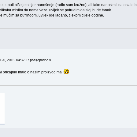
u uputi piše je smjer nanošenje (radio sam kružno), ali tako nanosim i na ostale bo
ikator mislim da nema veze, uvijek se potrudim da sloj bude tanak.
se mučim sa buffingom, uvijek ide lagano, tijekom cijele godine.
 20, 2016, 04:32:27 poslijepodne »
al pricajmo malo o nasim proizvodima