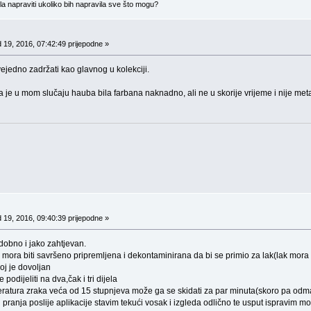
gla napraviti ukoliko bih napravila sve što mogu?
 19, 2016, 07:42:49 prijepodne »
jedno zadržati kao glavnog u kolekciji.
e u mom slučaju hauba bila farbana naknadno, ali ne u skorije vrijeme i nije met
 19, 2016, 09:40:39 prijepodne »
dobno i jako zahtjevan.
mora biti savršeno pripremljena i dekontaminirana da bi se primio za lak(lak mora b
e dovoljan
ti na dva,čak i tri dijela
a veća od 15 stupnjeva može ga se skidati za par minuta(skoro pa odm
je aplikacije stavim tekući vosak i izgleda odlično te usput ispravim mo