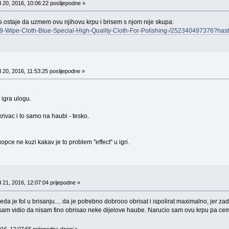
 20, 2016, 10:06:22 poslijepodne »
o jos ostaje da uzmem ovu njihovu krpu i brisem s njom nije skupa:
ft99-Wipe-Cloth-Blue-Special-High-Quality-Cloth-For-Polishing-/25234049737
 20, 2016, 11:53:25 poslijepodne »
igra ulogu.
krivac i to samo na haubi - tesko.
opce ne kuzi kakav je to problem ''effect'' u igri.
 21, 2016, 12:07:04 prijepodne »
eda je fol u brisanju.... da je potrebno dobrooo obrisat i ispolirat maximalno, jer z
ti sam vidio da nisam fino obrisao neke dijelove haube. Narucio sam ovu krpu pa cem