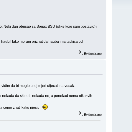
sto. Neki dan obrisao sa Sonax BSD (slike koje sam postavio) i
 na haubi! Iako moram priznat da hauba ima tackica od
Evidentirano
vidim da bi moglo u toj mjeri utjecati na vosak.
o se nekada da skinuti, nekada ne, a ponekad nema nikakvih
a ćemo znati kako riješiti.
Evidentirano