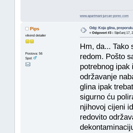
www.apartmani-jurcan-porec.com
Odg: Koja glina, preporuka
Pips
«
Odgovori #3 :
Siječanj 17, 
vikend detailer
Hm, da... Tako s
Postova: 56
redom. Pošto s
Spol:
potrebnog ipak 
održavanje naba
glina ipak treba
sigurno ću polir
njihovoj cijeni 
redovito održav
dekontaminaciju 