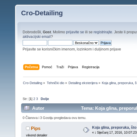
Cro-Detailing
Dobrodošli,
Gost
. Molimo
prijavite se
ili se
registrirajte
. Jeste li propus
aktivacijski email
?
Prijavite se korisničkim imenom, lozinkom i duljinom prijave
Početna
Pomoć
Traži
Prijava
Registracija
Cro-Detailing
»
Tehnički dio
»
Detailing eksterijera
»
Koja glina, preporuka, š
Str: [
1
]
2
3
Dolje
Autor
Tema: Koja glina, preporuk
0 Članova i 3 Gostiju pregledava ovu temu.
Koja glina, preporuka, što
Pips
«
:
Siječanj 17, 2016, 10:07:23
vikend detailer