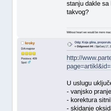
stanju dakle sa
takvog?
Without heart we would be mere mac
Odg: Koja glina, preporuka
kroky
«
Odgovori #4 :
Siječanj 17, 
D/A majstor
http://www.part
Postova: 409
Spol:
page=artikl&id
U uslugu uključ
- vanjsko pranje
- korektura sitn
- skidanje oksid