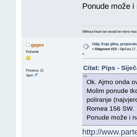
Ponude može i 
Without heart we would be mere mac
Odg: Koja glina, preporuka
gyges
«
Odgovori #13 :
Siječanj 17,
Početnik
»
Citat: Pips - Sij
Postova: 21
Spol:
Ok. Ajmo onda ova
Molim ponude tko 
poliranje (najvjer
Romea 156 SW.
Ponude može i n
http://www.part