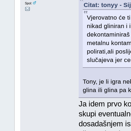
Citat: tonyy - S
Spol:
Vjerovatno će ti
nikad gliniran 
dekontaminiraš t
metalnu kontami
polirati,ali posl
slučajeva jer ce 
Tony, je li igra n
glina ili glina pa 
Ja idem prvo ko
skupi eventualno
dosadašnjem isk