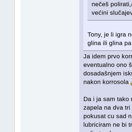
nečeš polirati,
većini slučajev
Tony, je li igra
glina ili glina p
Ja idem prvo korr
eventualno ono št
dosadašnjem isku
nakon korrosola
Da i ja sam tako 
zapela na dva tri
pokusat cu sad n
lubriciram ne bi t