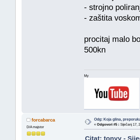
- strojno polir
- zaštita vosko
procitaj malo bol
500kn
My
Odg: Koja glina, preporuka
forcabarca
«
Odgovori #5 :
Siječanj 17, 
D/A majstor
Citat: tonyy - Si