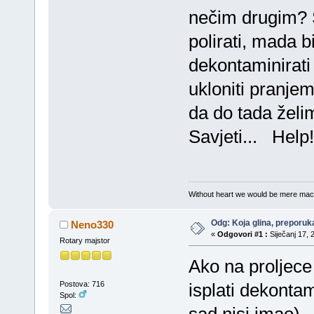
nečim drugim? 
polirati, mada 
dekontaminirati
ukloniti pranjem
da do tada želim
Savjeti... Help!
Without heart we would be mere mac
Odg: Koja glina, preporuka
Neno330
«
Odgovori #1 :
Siječanj 17, 
Rotary majstor
Ako na proljece 
Postova: 716
isplati dekontami
Spol: