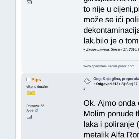
to nije u cijeni
može se ići poli
dekontaminacij
lak,bilo je o t
«
Zadnja izmjena: Siječanj 17, 2016,
www.apartmani-jurcan-porec.com
Odg: Koja glina, preporuka
Pips
«
Odgovori #12 :
Siječanj 17,
vikend detailer
»
Ok. Ajmo onda o
Postova: 56
Spol:
Molim ponude tk
laka i poliranje
metalik Alfa R