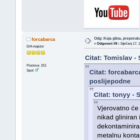
Odg: Koja glina, preporuka
forcabarca
«
Odgovori #9 :
Siječanj 17, 
D/A majstor
Citat: Tomislav -
Postova: 251
Citat: forcabarc
Spol:
poslijepodne
Citat: tonyy - 
Vjerovatno će t
nikad gliniran
dekontaminiraš
metalnu kontam