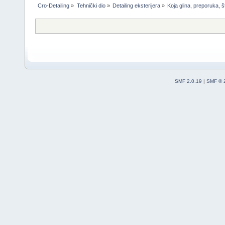
Cro-Detailing
»
Tehnički dio
»
Detailing eksterijera
»
Koja glina, preporuka, š
SMF 2.0.19
|
SMF © 