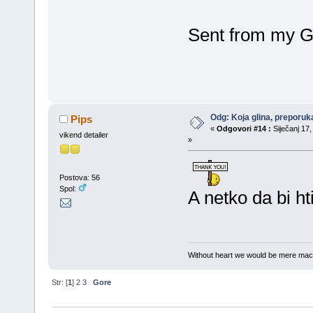
Sent from my G
Odg: Koja glina, preporuka
Pips
«
Odgovori #14 :
Siječanj 17,
vikend detailer
»
Postova: 56
Spol:
A netko da bi ht
Without heart we would be mere mac
Str: [
1
]
2
3
Gore