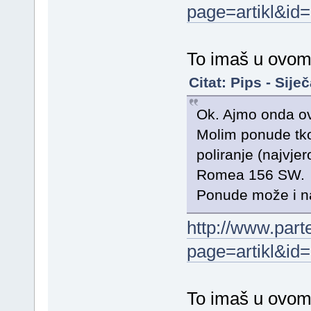
page=artikl&id
To imaš u ovom
Citat: Pips - Sij
Ok. Ajmo onda ova
Molim ponude tko 
poliranje (najvjer
Romea 156 SW.
Ponude može i n
http://www.part
page=artikl&id
To imaš u ovom