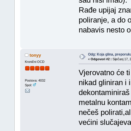
sad nisi imao).
Rađe upijaj zna
poliranje, a do 
nabavis nesto o
Odg: Koja glina, preporuka
tonyy
«
Odgovori #2 :
Siječanj 17, 
Kronični OCD
Vjerovatno će ti
nikad gliniran 
Postova: 4032
Spol:
dekontaminiraš t
metalnu kontami
nečeš polirati,al
većini slučajeva 