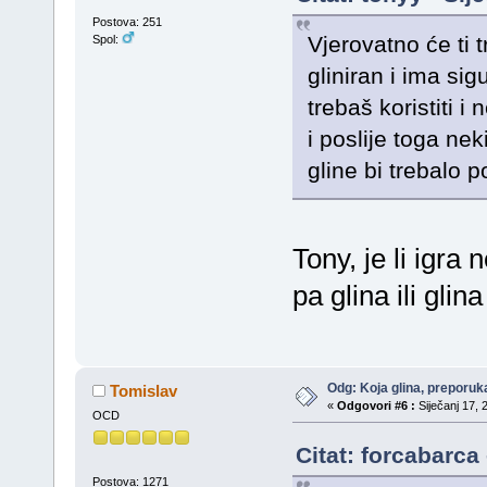
Postova: 251
Vjerovatno će ti t
Spol:
gliniran i ima si
trebaš koristiti 
i poslije toga nek
gline bi trebalo po
Tony, je li igra
pa glina ili glin
Odg: Koja glina, preporuka
Tomislav
«
Odgovori #6 :
Siječanj 17, 
OCD
Citat: forcabarca
Postova: 1271