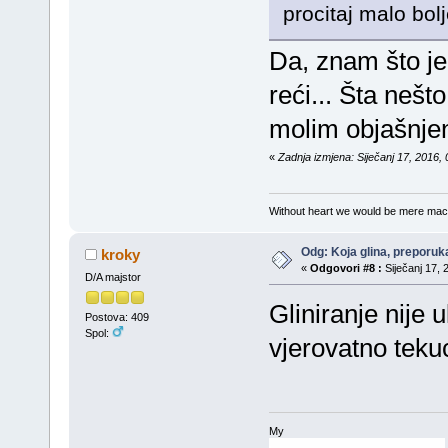
procitaj malo bolj
Da, znam što je 
reći... Šta neš
molim objašnjen
«
Zadnja izmjena: Siječanj 17, 2016, 
Without heart we would be mere mac
Odg: Koja glina, preporuka
kroky
«
Odgovori #8 :
Siječanj 17, 
D/A majstor
Gliniranje nije 
Postova: 409
Spol:
vjerovatno tekuc
My