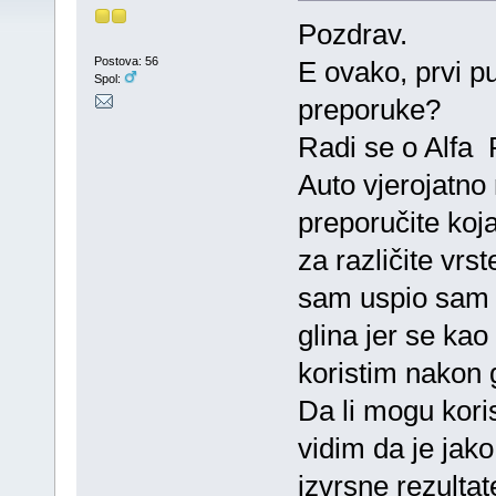
Pozdrav.
Postova: 56
E ovako, prvi p
Spol:
preporuke?
Radi se o Alfa
Auto vjerojatno 
preporučite koja
za različite vrs
sam uspio sam p
glina jer se kao
koristim nakon 
Da li mogu koris
vidim da je jako
izvrsne rezultat