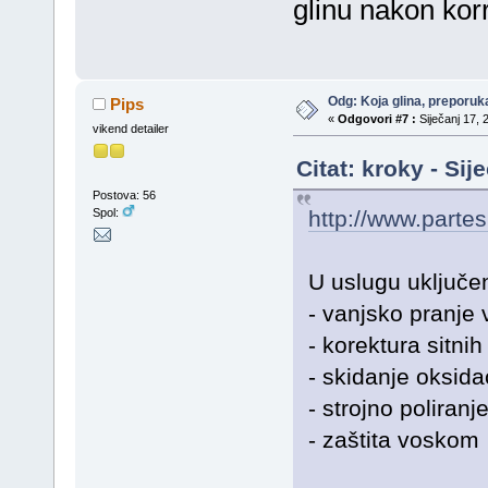
glinu nakon kor
Odg: Koja glina, preporuka
Pips
«
Odgovori #7 :
Siječanj 17, 
vikend detailer
Citat: kroky - Sij
Postova: 56
http://www.parte
Spol:
U uslugu uključe
- vanjsko pranje 
- korektura sitni
- skidanje oksida
- strojno polira
- zaštita voskom