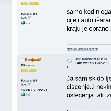
»
samo kod njega 
Postova: 866
Spol:
cijeli auto išar
kraju je oprano
http://car-detailing.com.hr/
Odg: Benzinom po laku
Benjo///M
«
Odgovori #16 :
Veljača 16, 
D/A majstor
»
Ja sam skido lje
Postova: 365
Spol:
ciscenje..i nek
///M PERFORMANCE
ostecenja..ali i