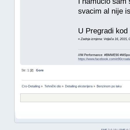
I namucio sam s
svacim al nije is
U Pregradi kod 
«
Zadnja izmjena: Veljača 16, 2015,
///M Performance #BMWE90 #MSpor
https://www.facebook.com/e90croati
Str:
1
[
2
]
Gore
Cro-Detailing
»
Tehnički dio
»
Detailing eksterijera
»
Benzinom po laku
SMF 2.0.19
|
SMF © 