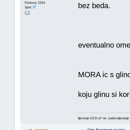
Postova: 2254
bez beda.
Spol:
eventualno ome
MORA ic s glin
koju glinu si kor
lijecenje OCD-a? ne. zadovoljavanj