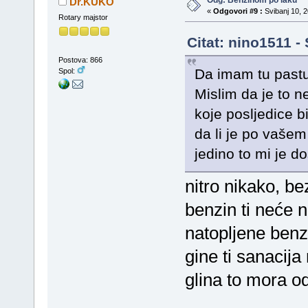
Odg: Benzinom po laku
Dr.KUKO
«
Odgovori #9 :
Svibanj 10, 2
Rotary majstor
Citat: nino1511 -
Postova: 866
Da imam tu pastu
Spol:
Mislim da je to ne
koje posljedice b
da li je po vašem 
jedino to mi je d
nitro nikako, b
benzin ti neće na
natopljene benz
gine ti sanacij
glina to mora od