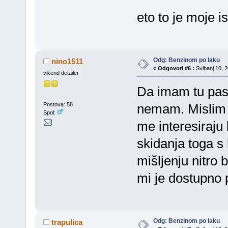
eto to je moje i
Odg: Benzinom po laku
nino1511
«
Odgovori #6 :
Svibanj 10, 2
vikend detailer
Da imam tu past
Postova: 58
nemam. Mislim d
Spol:
me interesiraju 
skidanja toga s
mišljenju nitro 
mi je dostupno 
Odg: Benzinom po laku
trapulica