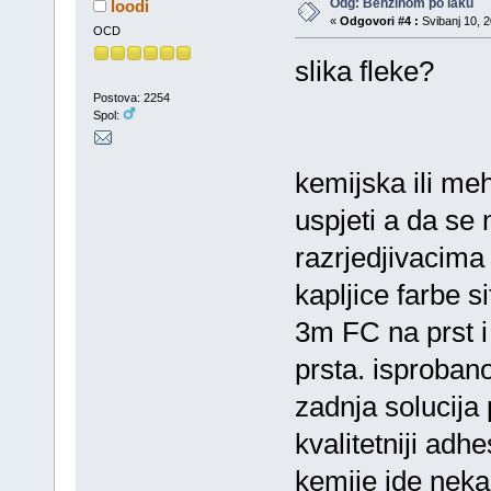
Odg: Benzinom po laku
loodi
«
Odgovori #4 :
Svibanj 10, 2
OCD
slika fleke?
Postova: 2254
Spol:
kemijska ili m
uspjeti a da se
razrjedjivacima 
kapljice farbe s
3m FC na prst i
prsta. isprobano
zadnja solucija p
kvalitetniji ad
kemije ide neka