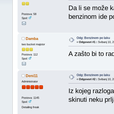
Da li se može k
Postova: 58
benzinom ide p
Spol:
Odg: Benzinom po laku
Damba
«
Odgovori #1 :
Svibanj 10, 2
two bucket majstor
A zašto bi to r
Postova: 112
Spol:
Odg: Benzinom po laku
Deni11
«
Odgovori #2 :
Svibanj 10, 2
Administrator
Iz kojeg razlog
skinuti neku prlj
Postova: 1145
Spol:
Detailing freak