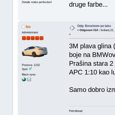
Details make perfection!
druge farbe...
Odg: Benzinom po laku
bo
«
Odgovori #14 :
Svibanj 22, 
Administrator
»
3M plava glina 
boje na BMWov
Prašina stara 2 
Postova: 1232
Spol:
APC 1:10 kao lu
Black eyes
Samo dobro izmj
Petrolhead