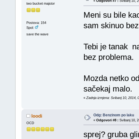
«
Odgovori #7 :
Svibanj 10, 2
two bucket majstor
Meni su bile ka
Postova: 154
sam skinuo bez
Spol:
save the wave
Tebi je tanak n
bez problema.
Mozda netko od 
sačekaj malo.
«
Zadnja izmjena: Svibanj 10, 2014, 0
Odg: Benzinom po laku
loodi
«
Odgovori #8 :
Svibanj 10, 2
OCD
sprej? gruba gli