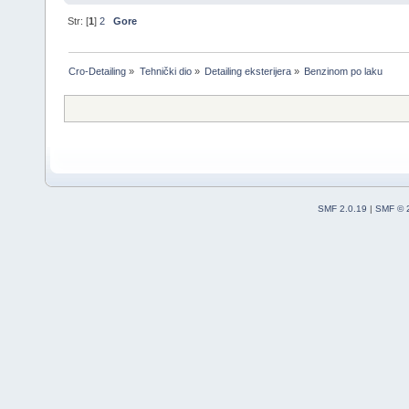
Str: [
1
]
2
Gore
Cro-Detailing
»
Tehnički dio
»
Detailing eksterijera
»
Benzinom po laku
SMF 2.0.19
|
SMF © 