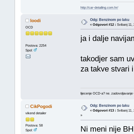
http://car-detailing.com.hr/
Odg: Benzinom po laku
loodi
«
Odgovori #12 :
Svibanj 11, 
OCD
ja i dalje navija
Postova: 2254
Spol:
takodjer sam uv
za takve stvari 
lijecenje OCD-a? ne. zadovoljavanj
Odg: Benzinom po laku
CikPogodi
«
Odgovori #13 :
Svibanj 11, 
vikend detailer
»
Postova: 58
Ni meni nije BH
Spol: