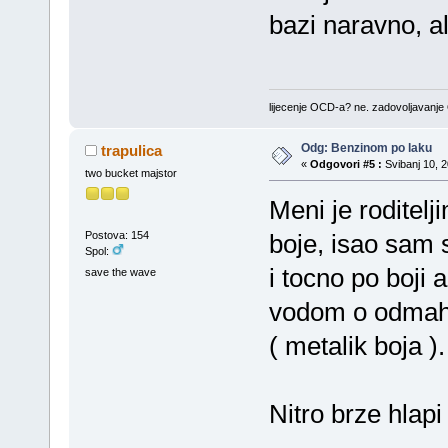
bazi naravno, a
lijecenje OCD-a? ne. zadovoljavanj
Odg: Benzinom po laku
trapulica
«
Odgovori #5 :
Svibanj 10, 2
two bucket majstor
Meni je roditelj
Postova: 154
boje, isao sam 
Spol:
i tocno po boji 
save the wave
vodom o odmah 
( metalik boja ).
Nitro brze hlapi