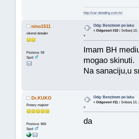
http://car-detailing.com.hr/
Odg: Benzinom po laku
nino1511
«
Odgovori #10 :
Svibanj 10, 
vikend detailer
»
Imam BH medium
Postova: 58
Spol:
mogao skinuti.
Na sanaciju,u sm
Odg: Benzinom po laku
Dr.KUKO
«
Odgovori #11 :
Svibanj 10, 
Rotary majstor
»
da
Postova: 866
Spol: