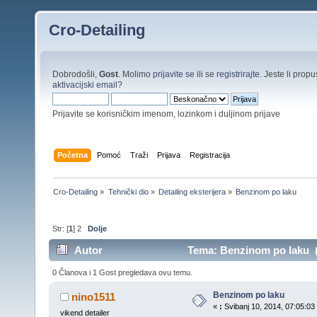
Cro-Detailing
Dobrodošli,
Gost
. Molimo
prijavite se
ili se
registrirajte
. Jeste li propus
aktivacijski email
?
Prijavite se korisničkim imenom, lozinkom i duljinom prijave
Početna
Pomoć
Traži
Prijava
Registracija
Cro-Detailing
»
Tehnički dio
»
Detailing eksterijera
»
Benzinom po laku
Str: [
1
]
2
Dolje
Autor
Tema: Benzinom po laku (P
0 Članova i 1 Gost pregledava ovu temu.
Benzinom po laku
nino1511
«
:
Svibanj 10, 2014, 07:05:03 
vikend detailer