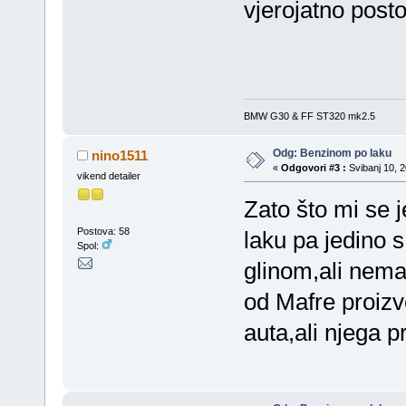
vjerojatno posto
BMW G30 & FF ST320 mk2.5
Odg: Benzinom po laku
nino1511
«
Odgovori #3 :
Svibanj 10, 2
vikend detailer
Zato što mi se 
Postova: 58
laku pa jedino 
Spol:
glinom,ali nema
od Mafre proizv
auta,ali njega p