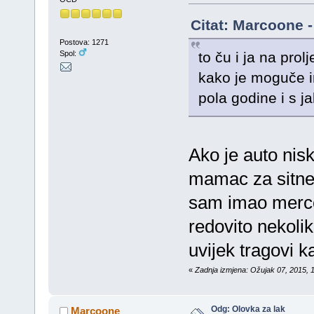
Citat: Marcoone -
Postova: 1271
to ču i ja na prol
Spol:
kako je moguče i
pola godine i s j
Ako je auto nisk
mamac za sitne 
sam imao merce
redovito nekoli
uvijek tragovi k
«
Zadnja izmjena: Ožujak 07, 2015, 
Odg: Olovka za lak
Marcoone