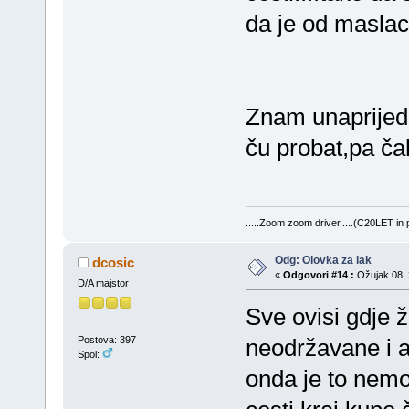
da je od maslaca
Znam unaprijed 
ču probat,pa čak
.....Zoom zoom driver.....(C20LET in
Odg: Olovka za lak
dcosic
«
Odgovori #14 :
Ožujak 08, 
D/A majstor
Sve ovisi gdje ž
Postova: 397
neodržavane i 
Spol:
onda je to nemo