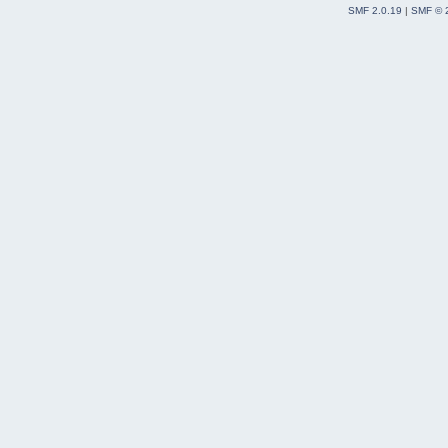
SMF 2.0.19
|
SMF © 