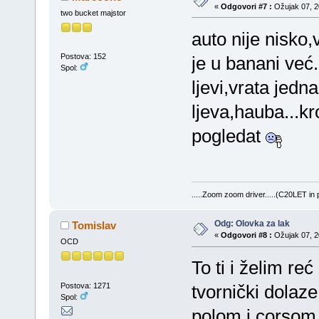
«
Odgovori #7 :
Ožujak 07, 20
two bucket majstor
auto nije nisko,
Postova: 152
je u banani već.
Spol:
ljevi,vrata jedna
ljeva,hauba...kr
pogledat
.....Zoom zoom driver.....(C20LET in
Odg: Olovka za lak
Tomislav
«
Odgovori #8 :
Ožujak 07, 20
OCD
To ti i želim r
Postova: 1271
tvornički dolaz
Spol:
polom i corsom.