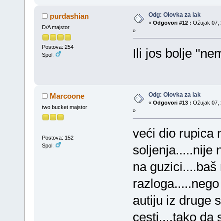
Odg: Olovka za lak
purdashian
«
Odgovori #12 :
Ožujak 07, 
D/A majstor
»
Postova: 254
Ili jos bolje ''
Spol:
Odg: Olovka za lak
Marcoone
«
Odgovori #13 :
Ožujak 07, 
two bucket majstor
»
veći dio rupica 
Postova: 152
Spol:
soljenja.....nij
na guzici....baš 
razloga.....neg
autiju iz druge 
cesti....tako da