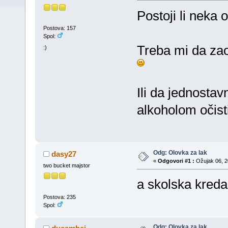
Postoji li neka
Postova: 157
Spol:
Treba mi da zao
:)
Ili da jednost
alkoholom očis
Odg: Olovka za lak
dasy27
«
Odgovori #1 :
Ožujak 06, 20
two bucket majstor
a skolska kreda
Postova: 235
Spol:
Odg: Olovka za lak