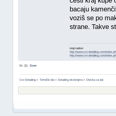
cesti kraj kupe
bacaju kamenčić
voziš se po ma
strane. Takve s
moji radovi
http://www.cro-detailing.com/index.ph
http://www.cro-detailing.com/index.p
Str: [
1
]
Gore
Cro-Detailing
»
Tehnički dio
»
Detailing eksterijera
»
Olovka za lak