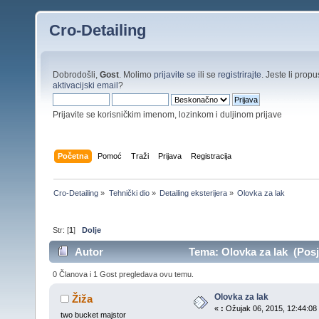
Cro-Detailing
Dobrodošli,
Gost
. Molimo
prijavite se
ili se
registrirajte
. Jeste li propus
aktivacijski email
?
Prijavite se korisničkim imenom, lozinkom i duljinom prijave
Početna
Pomoć
Traži
Prijava
Registracija
Cro-Detailing
»
Tehnički dio
»
Detailing eksterijera
»
Olovka za lak
Str: [
1
]
Dolje
Autor
Tema: Olovka za lak (Posje
0 Članova i 1 Gost pregledava ovu temu.
Olovka za lak
Žiža
«
:
Ožujak 06, 2015, 12:44:08 
two bucket majstor