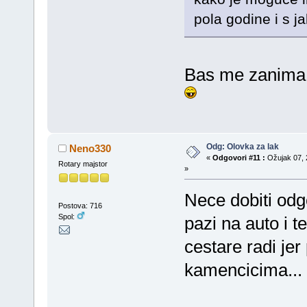
pola godine i s j
Bas me zanima 
Odg: Olovka za lak
Neno330
«
Odgovori #11 :
Ožujak 07, 
Rotary majstor
»
Nece dobiti odg
Postova: 716
Spol:
pazi na auto i 
cestare radi jer
kamencicima...