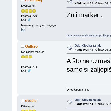
dusambej
«
Odgovori #2 :
Ožujak 06, 20
D/A majstor
Zuti marker .
Postova: 279
Spol:
Muko moja predji na drugoga
https://www.facebook.com/profile.
Odg: Olovka za lak
Gallcro
«
Odgovori #3 :
Ožujak 06, 20
two bucket majstor
A što ne uzmeš j
Postova: 204
samo si zaljepiš
Spol:
Once Upon a Time
Odg: Olovka za lak
dcosic
«
Odgovori #4 :
Ožujak 06, 20
D/A majstor