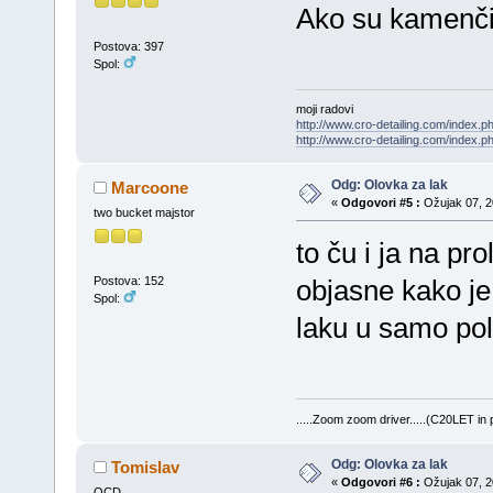
Ako su kamenčić
Postova: 397
Spol:
moji radovi
http://www.cro-detailing.com/index.ph
http://www.cro-detailing.com/index.p
Odg: Olovka za lak
Marcoone
«
Odgovori #5 :
Ožujak 07, 20
two bucket majstor
to ču i ja na pro
Postova: 152
objasne kako je
Spol:
laku u samo pol
.....Zoom zoom driver.....(C20LET in
Odg: Olovka za lak
Tomislav
«
Odgovori #6 :
Ožujak 07, 20
OCD