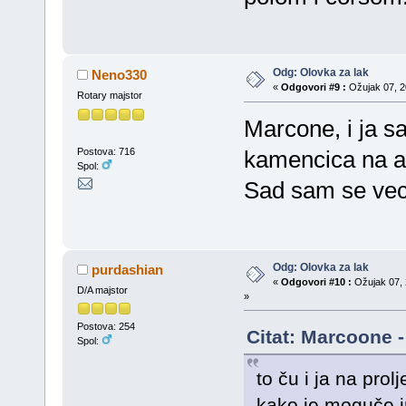
Odg: Olovka za lak
Neno330
«
Odgovori #9 :
Ožujak 07, 20
Rotary majstor
Marcone, i ja s
Postova: 716
kamencica na a
Spol:
Sad sam se vec
Odg: Olovka za lak
purdashian
«
Odgovori #10 :
Ožujak 07, 
D/A majstor
»
Postova: 254
Citat: Marcoone -
Spol:
to ču i ja na prol
kako je moguče i