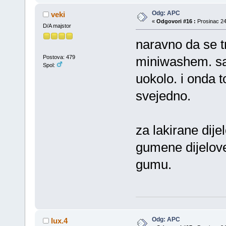
Odg: APC
veki
«
Odgovori #16 :
Prosinac 24
D/A majstor
naravno da se tr
Postova: 479
miniwashem. sa 
Spol:
uokolo. i onda 
svejedno.
za lakirane dije
gumene dijelove
gumu.
Odg: APC
lux.4