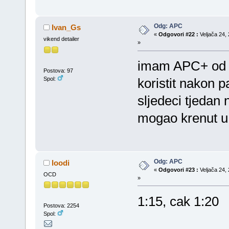
Odg: APC
Ivan_Gs
«
Odgovori #22 :
Veljača 24, 
vikend detailer
»
imam APC+ od M
Postova: 97
Spol:
koristit nakon 
sljedeci tjedan
mogao krenut u
Odg: APC
loodi
«
Odgovori #23 :
Veljača 24, 
OCD
»
1:15, cak 1:20
Postova: 2254
Spol: