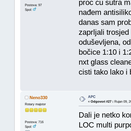
proc cu sutra m
Postova: 97
Spol:
nađem antisiliko
danas sam proba
zaprljali trosje
oduševljena, o
bočice 1:10 i 1:
nxt glass cleane
cisti tako lako 
APC
Neno330
«
Odgovori #27 :
Rujan 09, 2
Rotary majstor
Dali je netko ko
Postova: 716
LOC multi purp
Spol: