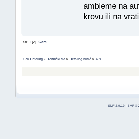
ambleme na autu
krovu ili na vrati
Str:
1
[
2
]
Gore
Cro-Detailing
»
Tehnički dio
»
Detailing vodič
»
APC
SMF 2.0.19
|
SMF © 