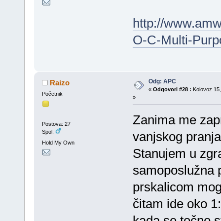
http://www.amw
O-C-Multi-Pur
Odg: APC
Raizo
«
Odgovori #28 :
Kolovoz 15,
Početnik
»
Zanima me zapr
Postova: 27
Spol:
vanjskog pranja
Hold My Own
Stanujem u zgra
samoposlužna p
prskalicom mogu
čitam ide oko 1
kada se točno st