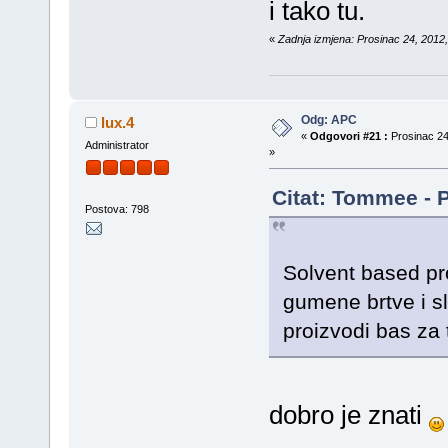
i tako tu.
«
Zadnja izmjena: Prosinac 24, 2012,
Odg: APC
lux.4
«
Odgovori #21 :
Prosinac 24
Administrator
»
Citat: Tommee - P
Postova: 798
Solvent based pr
gumene brtve i sl
proizvodi bas za
dobro je znati