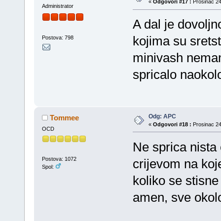
«
Odgovori #17 :
Prosinac 24
Administrator
A dal je dovol
kojima su sretst
Postova: 798
minivash nemam
spricalo naokolo
Odg: APC
Tommee
«
Odgovori #18 :
Prosinac 24
OCD
Ne sprica nista 
Postova: 1072
crijevom na kojem
Spol:
koliko se stisne
amen, sve okolo