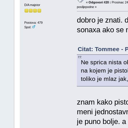
«
Odgovori #20 :
Prosinac 24
D/A majstor
poslijepodne »
dobro je znati.
Postova: 479
Spol:
sonaxa ako se 
Citat: Tommee - P
Ne sprica nista o
na kojem je pistol
toliko je mlaz ja
znam kako pistol
meni jednostav
je puno bolje. 