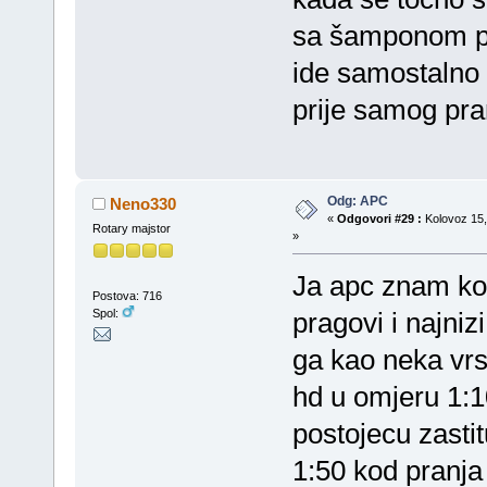
sa šamponom pa n
ide samostalno 
prije samog pran
Odg: APC
Neno330
«
Odgovori #29 :
Kolovoz 15,
Rotary majstor
»
Ja apc znam kor
Postova: 716
Spol:
pragovi i najnizi
ga kao neka vrs
hd u omjeru 1:10
postojecu zastit
1:50 kod pranja