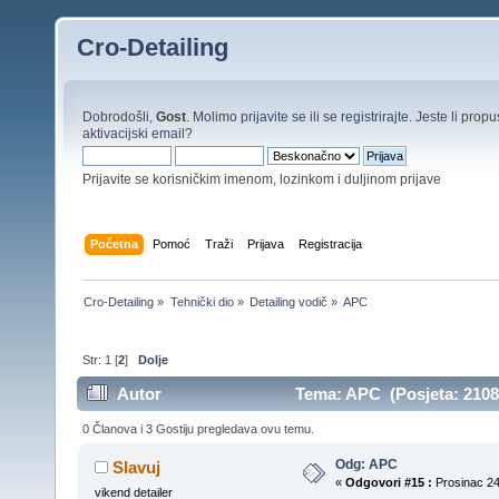
Cro-Detailing
Dobrodošli,
Gost
. Molimo
prijavite se
ili se
registrirajte
. Jeste li propus
aktivacijski email
?
Prijavite se korisničkim imenom, lozinkom i duljinom prijave
Početna
Pomoć
Traži
Prijava
Registracija
Cro-Detailing
»
Tehnički dio
»
Detailing vodič
»
APC
Str:
1
[
2
]
Dolje
Autor
Tema: APC (Posjeta: 2108
0 Članova i 3 Gostiju pregledava ovu temu.
Odg: APC
Slavuj
«
Odgovori #15 :
Prosinac 24
vikend detailer