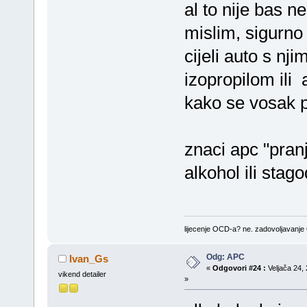
al to nije bas 
mislim, sigurno 
cijeli auto s nj
izopropilom ili
kako se vosak 
znaci apc "pranj
alkohol ili stag
lijecenje OCD-a? ne. zadovoljavanj
Odg: APC
Ivan_Gs
«
Odgovori #24 :
Veljača 24, 
vikend detailer
»