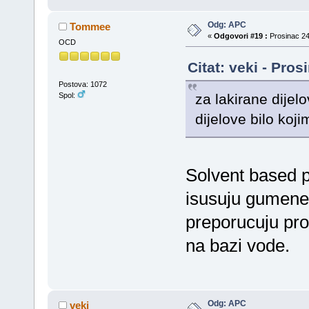
Odg: APC
Tommee
«
Odgovori #19 :
Prosinac 24
OCD
Citat: veki - Pro
Postova: 1072
za lakirane dijel
Spol:
dijelove bilo koj
Solvent based 
isusuju gumene b
preporucuju pro
na bazi vode.
Odg: APC
veki