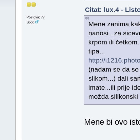
Citat: lux.4 - Li
Postova: 77
Mene zanima kako 
Spol:
nanosi...za siceve
krpom ili četkom.
tipa...
http://i1216.ph
(nadam se da se 
slikom...) dali sa
imate...ili prije 
možda silikonski 
Mene bi ovo ist