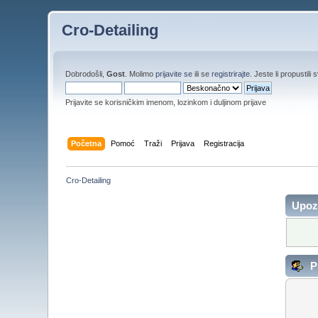
Cro-Detailing
Dobrodošli,
Gost
. Molimo
prijavite se
ili se
registrirajte
. Jeste li propustili 
Prijavite se korisničkim imenom, lozinkom i duljinom prijave
Početna
Pomoć
Traži
Prijava
Registracija
Cro-Detailing
Upoz
Pr