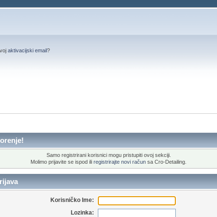
svoj
aktivacijski email
?
orenje!
Samo registrirani korisnici mogu pristupiti ovoj sekciji.
Molimo prijavite se ispod ili
registrirajte novi račun
sa Cro-Detailing.
ijava
Korisničko Ime:
Lozinka: