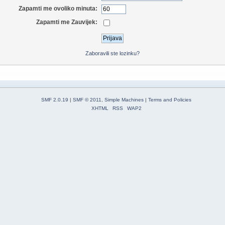
Zapamti me ovoliko minuta:
Zapamti me Zauvijek:
Zaboravili ste lozinku?
SMF 2.0.19
|
SMF © 2011
,
Simple Machines
|
Terms and Policies
XHTML
RSS
WAP2