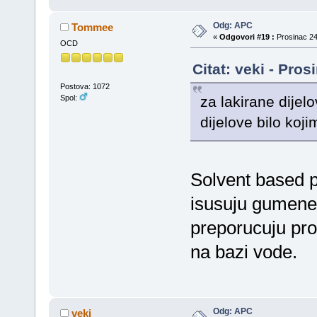
Odg: APC
Tommee
«
Odgovori #19 :
Prosinac 24
OCD
Citat: veki - Pro
Postova: 1072
za lakirane dijel
Spol:
dijelove bilo koj
Solvent based 
isusuju gumene b
preporucuju pro
na bazi vode.
Odg: APC
veki