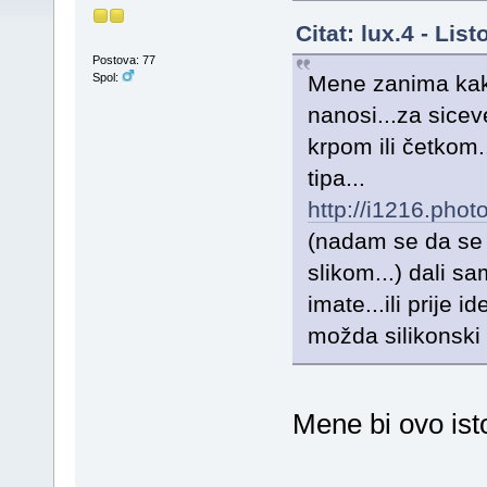
Citat: lux.4 - Li
Postova: 77
Mene zanima kako 
Spol:
nanosi...za siceve
krpom ili četkom.
tipa...
http://i1216.ph
(nadam se da se 
slikom...) dali sa
imate...ili prije 
možda silikonski 
Mene bi ovo ist