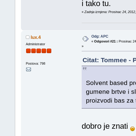
i tako tu.
«
Zadnja izmjena: Prosinac 24, 2012,
Odg: APC
lux.4
«
Odgovori #21 :
Prosinac 24
Administrator
»
Citat: Tommee - P
Postova: 798
Solvent based pr
gumene brtve i sl
proizvodi bas za
dobro je znati