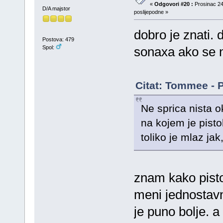
«
Odgovori #20 :
Prosinac 24
D/A majstor
poslijepodne »
dobro je znati.
Postova: 479
Spol:
sonaxa ako se 
Citat: Tommee - P
Ne sprica nista o
na kojem je pistol
toliko je mlaz ja
znam kako pistol
meni jednostav
je puno bolje. 