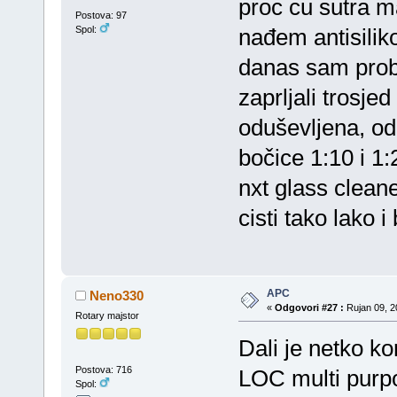
proc cu sutra m
Postova: 97
Spol:
nađem antisiliko
danas sam proba
zaprljali trosje
oduševljena, o
bočice 1:10 i 1:
nxt glass cleane
cisti tako lako 
APC
Neno330
«
Odgovori #27 :
Rujan 09, 2
Rotary majstor
Dali je netko ko
Postova: 716
LOC multi purp
Spol: