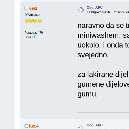
Odg: APC
veki
«
Odgovori #16 :
Prosinac 24
D/A majstor
naravno da se tr
Postova: 479
miniwashem. sa 
Spol:
uokolo. i onda 
svejedno.
za lakirane dije
gumene dijelove
gumu.
Odg: APC
lux.4