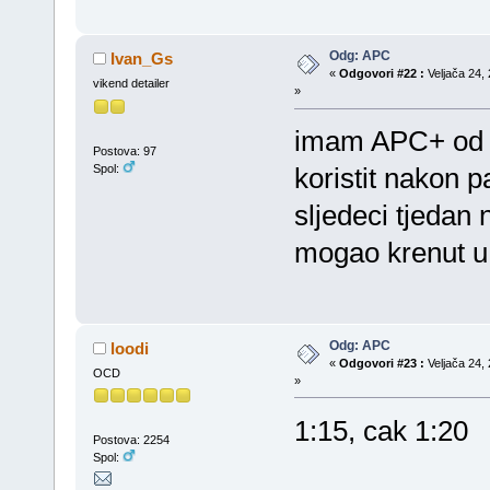
Odg: APC
Ivan_Gs
«
Odgovori #22 :
Veljača 24, 
vikend detailer
»
imam APC+ od M
Postova: 97
Spol:
koristit nakon 
sljedeci tjedan
mogao krenut u
Odg: APC
loodi
«
Odgovori #23 :
Veljača 24, 
OCD
»
1:15, cak 1:20
Postova: 2254
Spol: