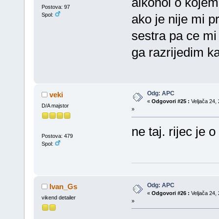
alkohol o kojem 
Postova: 97
Spol:
ako je nije mi 
sestra pa ce mi
ga razrijedim k
Odg: APC
veki
«
Odgovori #25 :
Veljača 24, 
D/A majstor
»
ne taj. rijec je
Postova: 479
Spol:
Odg: APC
Ivan_Gs
«
Odgovori #26 :
Veljača 24, 
vikend detailer
»