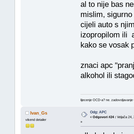
al to nije bas 
mislim, sigurno 
cijeli auto s nj
izopropilom ili
kako se vosak 
znaci apc "pranj
alkohol ili stag
lijecenje OCD-a? ne. zadovoljavanj
Odg: APC
Ivan_Gs
«
Odgovori #24 :
Veljača 24, 
vikend detailer
»