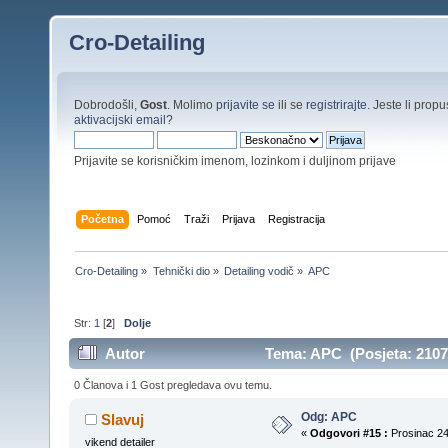
Cro-Detailing
Dobrodošli,
Gost
. Molimo
prijavite se
ili se
registrirajte
. Jeste li propus
aktivacijski email
?
Prijavite se korisničkim imenom, lozinkom i duljinom prijave
Početna
Pomoć
Traži
Prijava
Registracija
Cro-Detailing
»
Tehnički dio
»
Detailing vodič
»
APC
Str:
1
[
2
]
Dolje
Autor
Tema: APC (Posjeta: 2107
0 Članova i 1 Gost pregledava ovu temu.
Odg: APC
Slavuj
«
Odgovori #15 :
Prosinac 24
vikend detailer