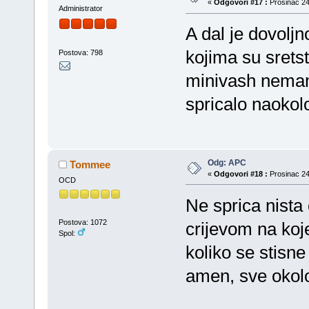
«
Odgovori #17 :
Prosinac 24
Administrator
A dal je dovol
kojima su sretst
Postova: 798
minivash nemam
spricalo naokolo
Odg: APC
Tommee
«
Odgovori #18 :
Prosinac 24
OCD
Ne sprica nista 
Postova: 1072
crijevom na kojem
Spol:
koliko se stisne
amen, sve okolo