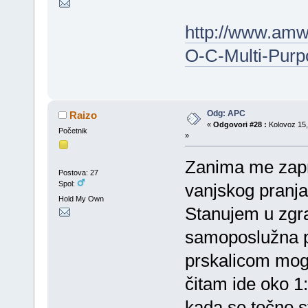
http://www.amw
O-C-Multi-Pur
Odg: APC
Raizo
«
Odgovori #28 :
Kolovoz 15,
Početnik
»
Zanima me zapr
Postova: 27
Spol:
vanjskog pranja
Hold My Own
Stanujem u zgra
samoposlužna p
prskalicom mogu
čitam ide oko 1
kada se točno st