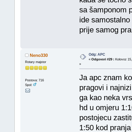
sa šamponom pa n
ide samostalno 
prije samog pran
Odg: APC
Neno330
«
Odgovori #29 :
Kolovoz 15,
Rotary majstor
»
Ja apc znam kor
Postova: 716
Spol:
pragovi i najnizi
ga kao neka vrs
hd u omjeru 1:10
postojecu zastit
1:50 kod pranja