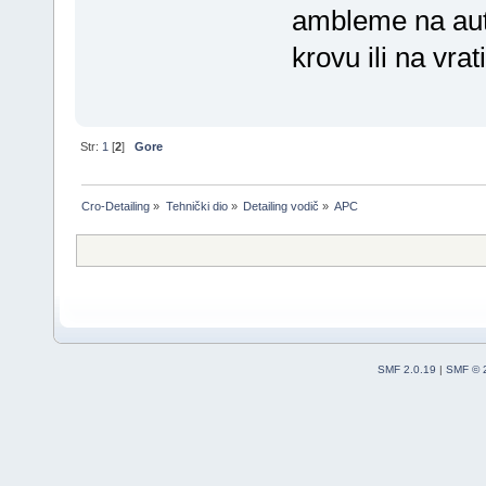
ambleme na autu
krovu ili na vrati
Str:
1
[
2
]
Gore
Cro-Detailing
»
Tehnički dio
»
Detailing vodič
»
APC
SMF 2.0.19
|
SMF © 