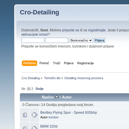
Cro-Detailing
Dobrodošli,
Gost
. Molimo
prijavite se
ili se
registrirajte
. Jeste li propus
aktivacijski email
?
Prijavite se korisničkim imenom, lozinkom i duljinom prijave
Početna
Pomoć
Traži
Prijava
Registracija
Cro-Detailing
»
Tehnički dio
»
Detailing motornog prostora
Str: [
1
]
2
Dolje
Naslov
/
Autor
0 Članova i 14 Gostiju pregledava ovaj forum.
Bentley Flying Spur - Speed 600bhp
Autor
kordun
BMW 320d