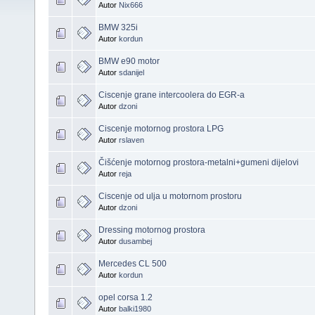
Autor
Nix666
BMW 325i
Autor
kordun
BMW e90 motor
Autor
sdanijel
Ciscenje grane intercoolera do EGR-a
Autor
dzoni
Ciscenje motornog prostora LPG
Autor
rslaven
Čišćenje motornog prostora-metalni+gumeni dijelovi
Autor
reja
Ciscenje od ulja u motornom prostoru
Autor
dzoni
Dressing motornog prostora
Autor
dusambej
Mercedes CL 500
Autor
kordun
opel corsa 1.2
Autor
balki1980