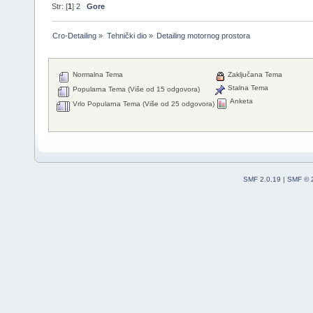
Str: [
1
]
2
Gore
Cro-Detailing
»
Tehnički dio
»
Detailing motornog prostora
Normalna Tema
Zaključana Tema
Stalna Tema
Popularna Tema (Više od 15 odgovora)
Anketa
Vrlo Popularna Tema (Više od 25 odgovora)
SMF 2.0.19
|
SMF © 