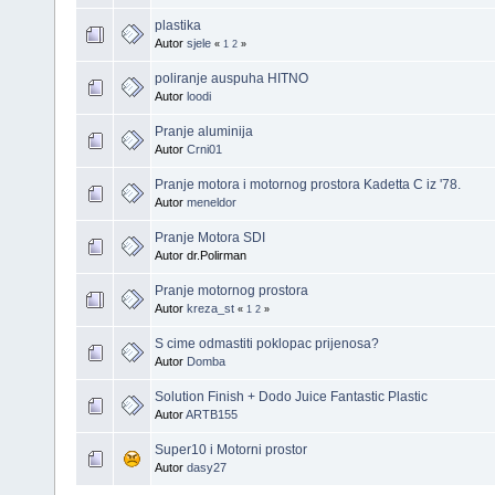
plastika
Autor
sjele
«
1
2
»
poliranje auspuha HITNO
Autor
loodi
Pranje aluminija
Autor
Crni01
Pranje motora i motornog prostora Kadetta C iz '78.
Autor
meneldor
Pranje Motora SDI
Autor dr.Polirman
Pranje motornog prostora
Autor
kreza_st
«
1
2
»
S cime odmastiti poklopac prijenosa?
Autor
Domba
Solution Finish + Dodo Juice Fantastic Plastic
Autor
ARTB155
Super10 i Motorni prostor
Autor
dasy27