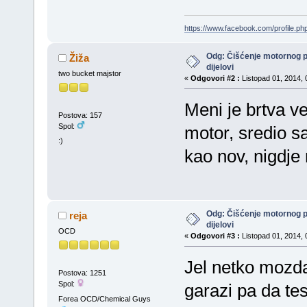
https://www.facebook.com/profile.
Odg: Čišćenje motornog 
Žiža
dijelovi
two bucket majstor
«
Odgovori #2 :
Listopad 01, 2014, 
Meni je brtva ven
Postova: 157
Spol:
motor, sredio s
:)
kao nov, nigdje 
Odg: Čišćenje motornog 
reja
dijelovi
OCD
«
Odgovori #3 :
Listopad 01, 2014, 
Jel netko mozda
Postova: 1251
Spol:
garazi pa da t
Forea OCD/Chemical Guys