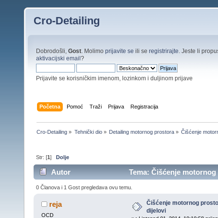
Cro-Detailing
Dobrodošli,
Gost
. Molimo
prijavite se
ili se
registrirajte
. Jeste li propus
aktivacijski email
?
Prijavite se korisničkim imenom, lozinkom i duljinom prijave
Početna
Pomoć
Traži
Prijava
Registracija
Cro-Detailing
»
Tehnički dio
»
Detailing motornog prostora
»
Čišćenje motorn
Str: [
1
]
Dolje
Autor
Tema: Čišćenje motornog p
0 Članova i 1 Gost pregledava ovu temu.
Čišćenje motornog prost
reja
dijelovi
OCD