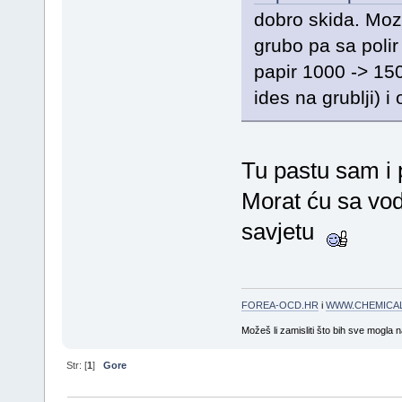
dobro skida. Moz
grubo pa sa poli
papir 1000 -> 150
ides na grublji) i
Tu pastu sam i 
Morat ću sa vod
savjetu
FOREA-OCD.HR
i
WWW.CHEMICAL
Možeš li zamisliti što bih sve mogla 
Str: [
1
]
Gore