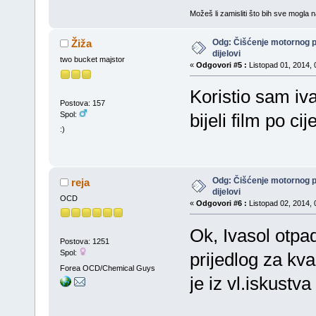
Možeš li zamisliti što bih sve mogla 
Odg: Čišćenje motornog 
Žiža
dijelovi
two bucket majstor
«
Odgovori #5 :
Listopad 01, 2014, 
Koristio sam iv
Postova: 157
Spol:
bijeli film po c
:)
Odg: Čišćenje motornog 
reja
dijelovi
OCD
«
Odgovori #6 :
Listopad 02, 2014, 
Ok, Ivasol otpa
Postova: 1251
Spol:
prijedlog za kv
Forea OCD/Chemical Guys
je iz vl.iskustva