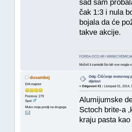
sad sam probal
čak 1:3 i nula b
bojala da će pož
takve akcije.
FOREA-OCD.HR
i
WWW.CHEMICAL
Možeš li zamisliti što bih sve mogla 
Odg: Čišćenje motornog 
dusambej
dijelovi
D/A majstor
«
Odgovori #1 :
Listopad 01, 2014, 
Postova: 279
Alumijumske de
Spol:
Muko moja predji na drugoga
Sctoch brite-a ,
kraju pasta kao