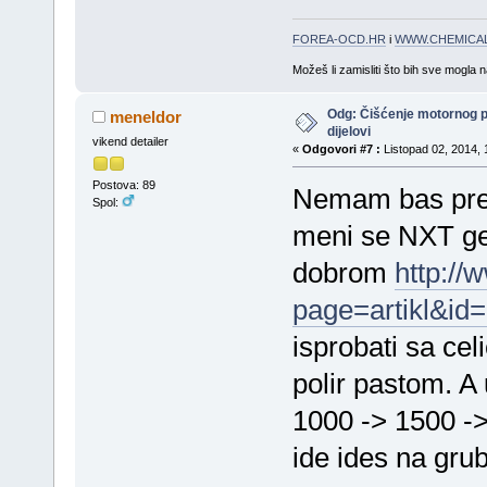
FOREA-OCD.HR
i
WWW.CHEMICAL
Možeš li zamisliti što bih sve mogla 
Odg: Čišćenje motornog 
meneldor
dijelovi
vikend detailer
«
Odgovori #7 :
Listopad 02, 2014, 
Postova: 89
Nemam bas previ
Spol:
meni se NXT gen
dobrom
http://
page=artikl&id
isprobati sa ce
polir pastom. A
1000 -> 1500 ->
ide ides na grub