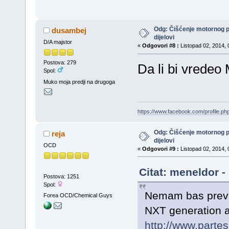
Odg: Čišćenje motornog 
dusambej
dijelovi
D/A majstor
«
Odgovori #8 :
Listopad 02, 2014, 
Postova: 279
Da li bi vredeo
Spol:
Muko moja predji na drugoga
https://www.facebook.com/profile.
Odg: Čišćenje motornog 
reja
dijelovi
OCD
«
Odgovori #9 :
Listopad 02, 2014, 
Citat: meneldor -
Postova: 1251
Spol:
Nemam bas previs
Forea OCD/Chemical Guys
NXT generation a
http://www.parte