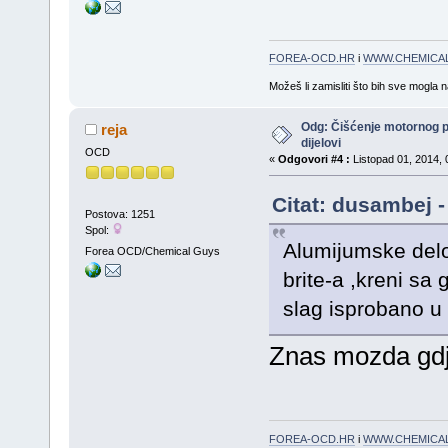
FOREA-OCD.HR
i
WWW.CHEMICAL
Možeš li zamisliti što bih sve mogla 
Odg: Čišćenje motornog 
reja
dijelovi
OCD
«
Odgovori #4 :
Listopad 01, 2014, 
Citat: dusambej -
Postova: 1251
Spol:
Alumijumske delo
Forea OCD/Chemical Guys
brite-a ,kreni sa 
slag isprobano u 
Znas mozda gd
FOREA-OCD.HR
i
WWW.CHEMICAL