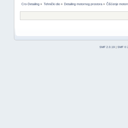
Cro-Detailing
»
Tehnički dio
»
Detailing motornog prostora
»
Čišćenje motorn
SMF 2.0.19
|
SMF © 