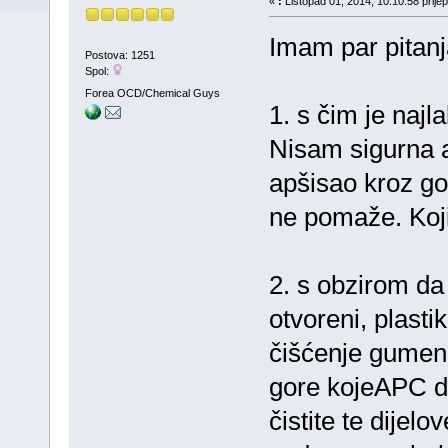
«
:
Listopad 01, 2014, 10:10:58 prije
Imam par pitanj
Postova: 1251
Spol:
Forea OCD/Chemical Guys
1. s čim je najl
Nisam sigurna al
apšisao kroz go
ne pomaže. Koji
2. s obzirom da 
otvoreni, plasti
čišćenje gumeni
gore kojeAPC do
čistite te dijel