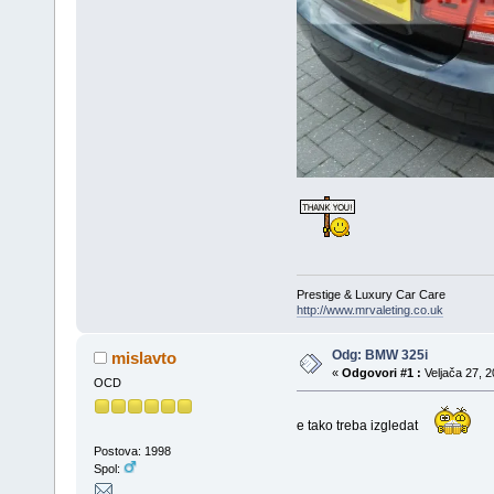
Prestige & Luxury Car Care
http://www.mrvaleting.co.uk
Odg: BMW 325i
mislavto
«
Odgovori #1 :
Veljača 27, 2
OCD
e tako treba izgledat
Postova: 1998
Spol: