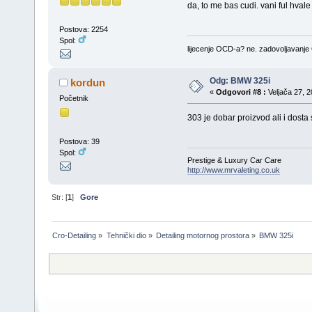
da, to me bas cudi. vani ful hvale 
Postova: 2254
Spol:
lijecenje OCD-a? ne. zadovoljavanj
Odg: BMW 325i
kordun
«
Odgovori #8 :
Veljača 27, 2
Početnik
303 je dobar proizvod ali i dosta
Postova: 39
Spol:
Prestige & Luxury Car Care
http://www.mrvaleting.co.uk
Str: [
1
]
Gore
Cro-Detailing
»
Tehnički dio
»
Detailing motornog prostora
»
BMW 325i