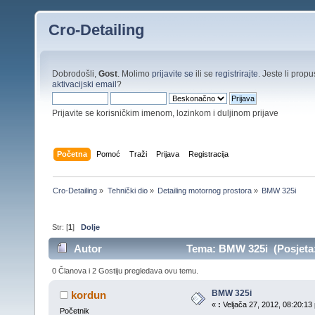
Cro-Detailing
Dobrodošli,
Gost
. Molimo
prijavite se
ili se
registrirajte
. Jeste li propus
aktivacijski email
?
Prijavite se korisničkim imenom, lozinkom i duljinom prijave
Početna
Pomoć
Traži
Prijava
Registracija
Cro-Detailing
»
Tehnički dio
»
Detailing motornog prostora
»
BMW 325i
Str: [
1
]
Dolje
Autor
Tema: BMW 325i (Posjeta:
0 Članova i 2 Gostiju pregledava ovu temu.
BMW 325i
kordun
«
:
Veljača 27, 2012, 08:20:13 
Početnik