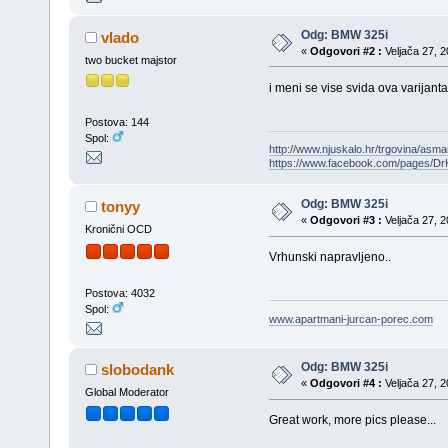
Odg: BMW 325i
vlado
«
Odgovori #2 :
Veljača 27, 2
two bucket majstor
i meni se vise svida ova varijanta
Postova: 144
Spol:
http://www.njuskalo.hr/trgovina/asma
https://www.facebook.com/pages/Dr
Odg: BMW 325i
tonyy
«
Odgovori #3 :
Veljača 27, 2
Kronični OCD
Vrhunski napravljeno..
Postova: 4032
Spol:
www.apartmani-jurcan-porec.com
Odg: BMW 325i
slobodank
«
Odgovori #4 :
Veljača 27, 2
Global Moderator
Great work, more pics please...