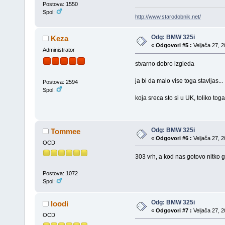
Postova: 1550
Spol:
http://www.starodobnik.net/
Odg: BMW 325i
Keza
«
Odgovori #5 :
Veljača 27, 2
Administrator
stvarno dobro izgleda
ja bi da malo vise toga stavljas...
Postova: 2594
Spol:
koja sreca sto si u UK, toliko tog
Odg: BMW 325i
Tommee
«
Odgovori #6 :
Veljača 27, 2
OCD
303 vrh, a kod nas gotovo nitko g
Postova: 1072
Spol:
Odg: BMW 325i
loodi
«
Odgovori #7 :
Veljača 27, 2
OCD