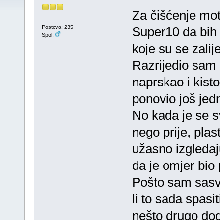
Za čišćenje mo
Postova: 235
Super10 da bih o
Spol:
koje su se zalij
Razrijedio sam g
naprskao i kisto
ponovio još jed
No kada je se s
nego prije, plas
užasno izgledaj
da je omjer bio 
Pošto sam sas
li to sada spasiti
nešto drugo dog