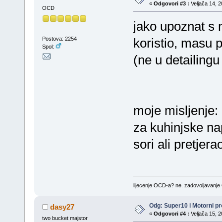
«
Odgovori #3 :
Veljača 14, 2
OCD
jako upoznat s 
Postova: 2254
koristio, masu p
Spol:
(ne u detailing
moje misljenje: 
za kuhinjske nap
sori ali pretjerao
lijecenje OCD-a? ne. zadovoljavanj
Odg: Super10 i Motorni pr
dasy27
«
Odgovori #4 :
Veljača 15, 2
two bucket majstor