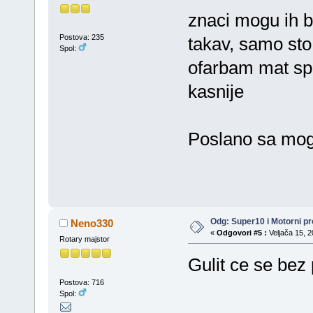
znaci mogu ih ba
Postova: 235
takav, samo sto
Spol:
ofarbam mat spr
kasnije
Poslano sa mog 
Odg: Super10 i Motorni pr
Neno330
«
Odgovori #5 :
Veljača 15, 2
Rotary majstor
Gulit ce se bez
Postova: 716
Spol: