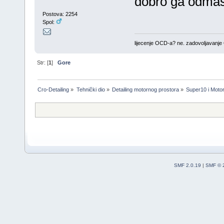
dobro ga odmasti
Postova: 2254
Spol:
lijecenje OCD-a? ne. zadovoljavanj
Str: [
1
]
Gore
Cro-Detailing
»
Tehnički dio
»
Detailing motornog prostora
»
Super10 i Motor
SMF 2.0.19
|
SMF © 