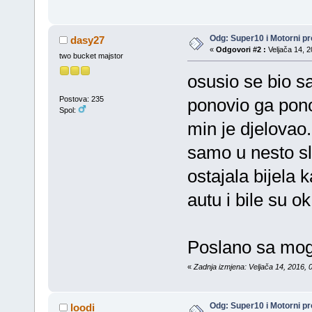
Odg: Super10 i Motorni pr
dasy27
«
Odgovori #2 :
Veljača 14, 2
two bucket majstor
osusio se bio s
Postova: 235
ponovio ga pono
Spol:
min je djelovao.
samo u nesto sl
ostajala bijela 
autu i bile su ok
Poslano sa mog 
«
Zadnja izmjena: Veljača 14, 2016, 
Odg: Super10 i Motorni pr
loodi