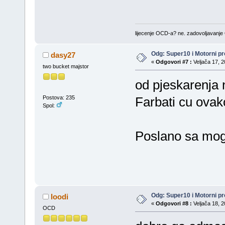
lijecenje OCD-a? ne. zadovoljavanj
Odg: Super10 i Motorni pr
dasy27
«
Odgovori #7 :
Veljača 17, 2
two bucket majstor
od pjeskarenja n
Postova: 235
Farbati cu ovak
Spol:
Poslano sa mog 
Odg: Super10 i Motorni pr
loodi
«
Odgovori #8 :
Veljača 18, 2
OCD