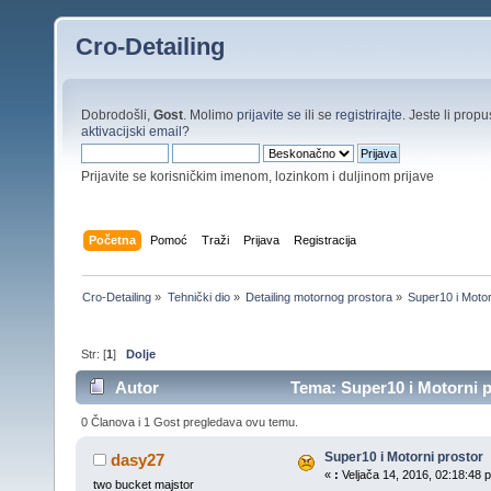
Cro-Detailing
Dobrodošli,
Gost
. Molimo
prijavite se
ili se
registrirajte
. Jeste li propus
aktivacijski email
?
Prijavite se korisničkim imenom, lozinkom i duljinom prijave
Početna
Pomoć
Traži
Prijava
Registracija
Cro-Detailing
»
Tehnički dio
»
Detailing motornog prostora
»
Super10 i Motor
Str: [
1
]
Dolje
Autor
Tema: Super10 i Motorni p
0 Članova i 1 Gost pregledava ovu temu.
Super10 i Motorni prostor
dasy27
«
:
Veljača 14, 2016, 02:18:48 p
two bucket majstor