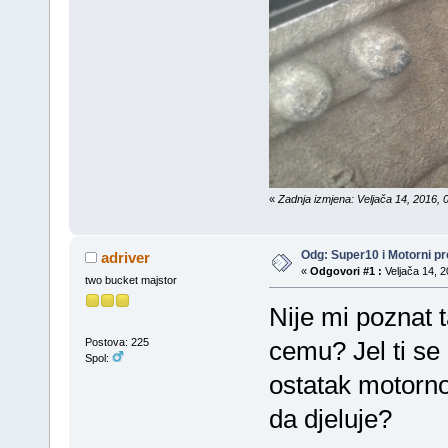
«
Zadnja izmjena: Veljača 14, 2016, 
Odg: Super10 i Motorni pr
adriver
«
Odgovori #1 :
Veljača 14, 2
two bucket majstor
Nije mi poznat ta
Postova: 225
cemu? Jel ti se 
Spol:
ostatak motorno
da djeluje?