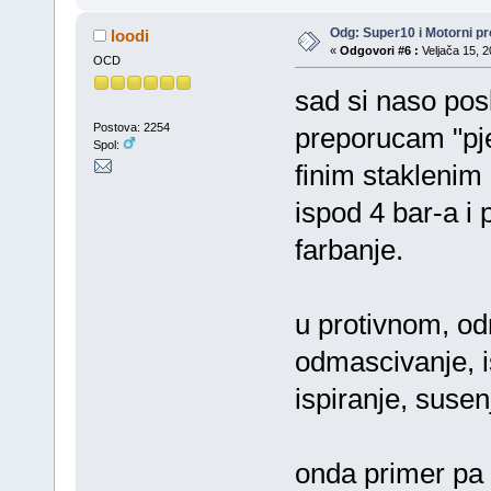
Odg: Super10 i Motorni pr
loodi
«
Odgovori #6 :
Veljača 15, 2
OCD
sad si naso pos
Postova: 2254
preporucam "pj
Spol:
finim staklenim
ispod 4 bar-a i 
farbanje.
u protivnom, od
odmascivanje, i
ispiranje, susen
onda primer pa 