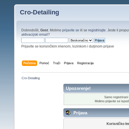
Cro-Detailing
Dobrodošli,
Gost
. Molimo
prijavite se
ili se
registrirajte
. Jeste li propus
aktivacijski email
?
Prijavite se korisničkim imenom, lozinkom i duljinom prijave
Početna
Pomoć
Traži
Prijava
Registracija
Cro-Detailing
Upozorenje!
Samo registrirani k
Molimo prijavite se ispod 
Prijava
Korisničko I