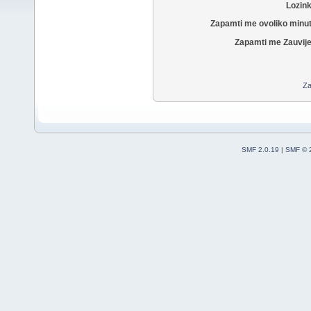
Lozin
Zapamti me ovoliko minu
Zapamti me Zauvije
Za
SMF 2.0.19
|
SMF © 