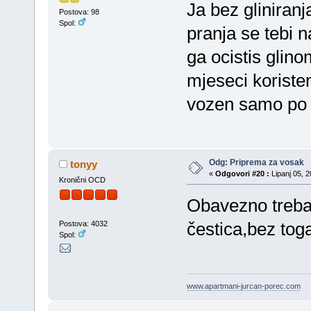
Ja bez gliniranj
Postova: 98
Spol:
pranja se tebi n
ga ocistis glino
mjeseci koristen
vozen samo po
Odg: Priprema za vosak
tonyy
«
Odgovori #20 :
Lipanj 05, 2
Kronični OCD
Obavezno treba 
čestica,bez toga
Postova: 4032
Spol:
www.apartmani-jurcan-porec.com