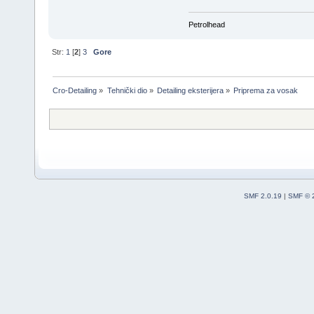
Petrolhead
Str:
1
[
2
]
3
Gore
Cro-Detailing
»
Tehnički dio
»
Detailing eksterijera
»
Priprema za vosak
SMF 2.0.19
|
SMF © 