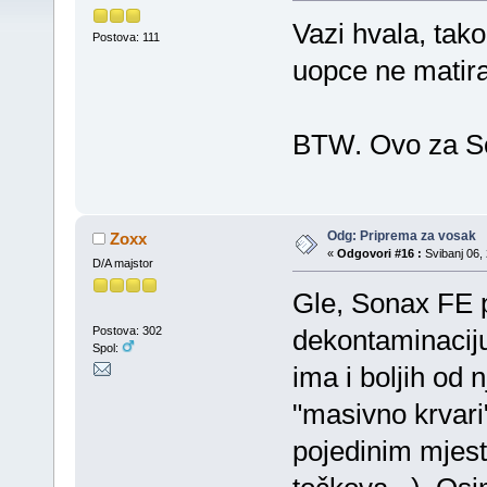
Vazi hvala, tako
Postova: 111
uopce ne matira 
BTW. Ovo za So
Odg: Priprema za vosak
Zoxx
«
Odgovori #16 :
Svibanj 06, 
D/A majstor
Gle, Sonax FE p
Postova: 302
dekontaminaciju 
Spol:
ima i boljih od 
"masivno krvari"
pojedinim mjest