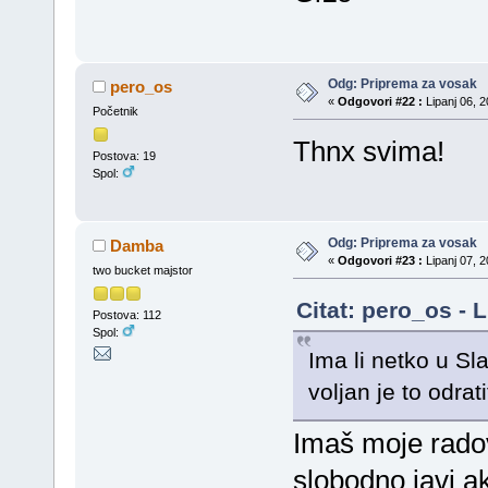
Odg: Priprema za vosak
pero_os
«
Odgovori #22 :
Lipanj 06, 2
Početnik
Thnx svima!
Postova: 19
Spol:
Odg: Priprema za vosak
Damba
«
Odgovori #23 :
Lipanj 07, 2
two bucket majstor
Citat: pero_os - 
Postova: 112
Spol:
Ima li netko u Sl
voljan je to odrat
Imaš moje rad
slobodno javi a