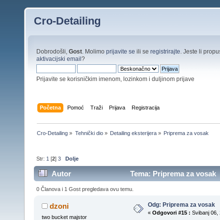
Cro-Detailing
Dobrodošli,
Gost
. Molimo
prijavite se
ili se
registrirajte
. Jeste li propus
aktivacijski email
?
Prijavite se korisničkim imenom, lozinkom i duljinom prijave
Početna
Pomoć
Traži
Prijava
Registracija
Cro-Detailing
»
Tehnički dio
»
Detailing eksterijera
»
Priprema za vosak
Str:
1
[
2
]
3
Dolje
Autor
Tema: Priprema za vosak (
0 Članova i 1 Gost pregledava ovu temu.
Odg: Priprema za vosak
dzoni
«
Odgovori #15 :
Svibanj 06, 
two bucket majstor