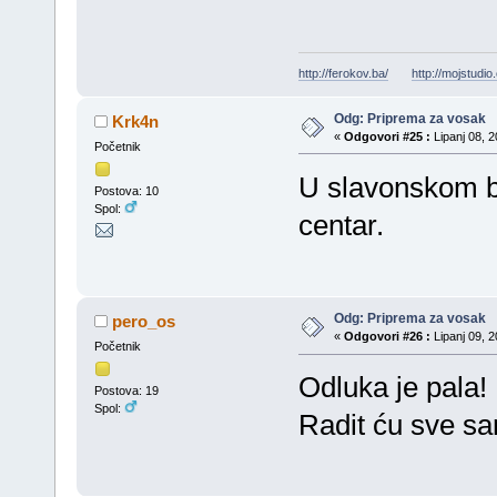
http://ferokov.ba/
http://mojstudio
Odg: Priprema za vosak
Krk4n
«
Odgovori #25 :
Lipanj 08, 2
Početnik
U slavonskom br
Postova: 10
Spol:
centar.
Odg: Priprema za vosak
pero_os
«
Odgovori #26 :
Lipanj 09, 2
Početnik
Odluka je pala!
Postova: 19
Spol:
Radit ću sve sa