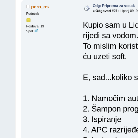
Odg: Priprema za vosak
pero_os
«
Odgovori #27 :
Lipanj 09, 2
Početnik
Kupio sam u Lid
Postova: 19
Spol:
rijedi sa vodom
To mislim korist
ću uzeti soft.
E, sad...koliko 
1. Namočim auto
2. Šampon pro
3. Ispiranje
4. APC razrijeđ