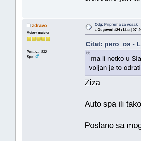
Odg: Priprema za vosak
zdravo
«
Odgovori #24 :
Lipanj 07, 2
Rotary majstor
Citat: pero_os - 
Postova: 832
Ima li netko u Sl
Spol:
voljan je to odrat
Ziza
Auto spa ili tak
Poslano sa mog