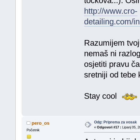
točkova...). Osi
http://www.cro-
detailing.com/i
Razumijem tvoju ž
nemaš ni razlog
osjetiti pravu ča
sretniji od teb
Stay cool
Odg: Priprema za vosak
pero_os
«
Odgovori #17 :
Lipanj 05, 2
Početnik