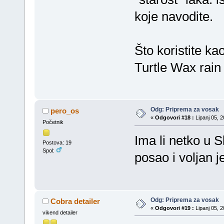
koje navodite.
Što koristite ka
Turtle Wax rain
Odg: Priprema za vosak
pero_os
«
Odgovori #18 :
Lipanj 05, 2
Početnik
Ima li netko u S
Postova: 19
Spol:
posao i voljan j
Odg: Priprema za vosak
Cobra detailer
«
Odgovori #19 :
Lipanj 05, 2
vikend detailer