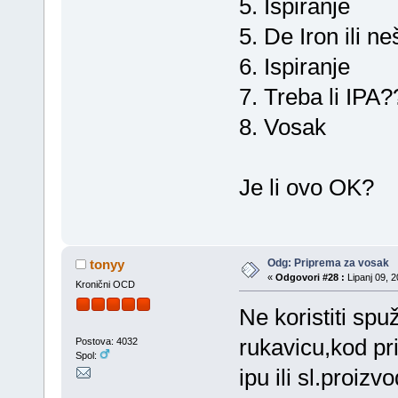
5. Ispiranje
5. De Iron ili ne
6. Ispiranje
7. Treba li IPA?
8. Vosak
Je li ovo OK?
Odg: Priprema za vosak
tonyy
«
Odgovori #28 :
Lipanj 09, 2
Kronični OCD
Ne koristiti spu
rukavicu,kod pri
Postova: 4032
Spol:
ipu ili sl.proiz