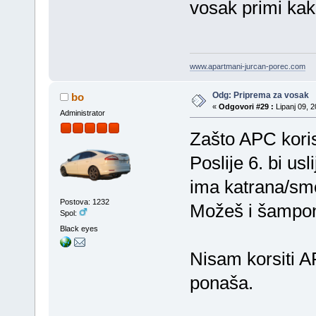
vosak primi kak
www.apartmani-jurcan-porec.com
Odg: Priprema za vosak
bo
«
Odgovori #29 :
Lipanj 09, 2
Administrator
Zašto APC kori
Poslije 6. bi usl
ima katrana/smo
Postova: 1232
Možeš i šampon 
Spol:
Black eyes
Nisam korsiti A
ponaša.