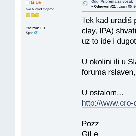
Odg: Priprema za vosak
GiLe
«
Odgovori #21 :
Lipanj 05, 2
two bucket majstor
Tek kad uradiš 
Postova: 161
clay, IPA) shvati
Spol:
uz to ide i dugot
U okolini ili u 
foruma rslaven, 
U ostalom...
http://www.cro-
Pozz
GiLe