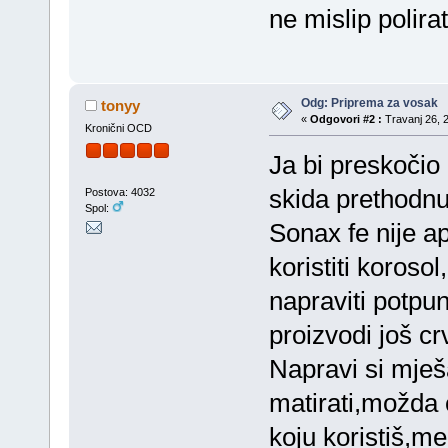
ne mislip polira
Odg: Priprema za vosak
tonyy
«
Odgovori #2 :
Travanj 26, 2
Kronični OCD
Ja bi preskočio 
skida prethodnu 
Postova: 4032
Spol:
Sonax fe nije ap
koristiti koroso
napraviti potpuno
proizvodi još cr
Napravi si mješ
matirati,možda ć
koju koristiš,me