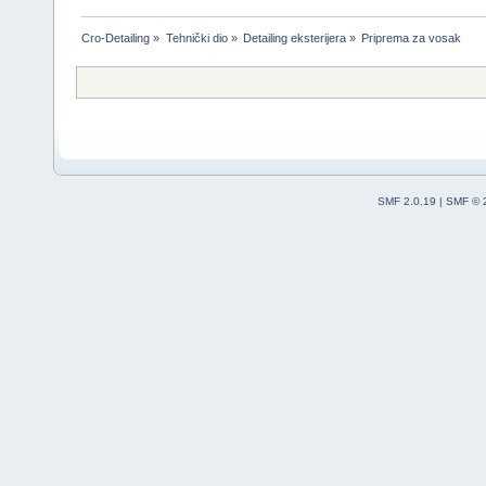
Cro-Detailing
»
Tehnički dio
»
Detailing eksterijera
»
Priprema za vosak
SMF 2.0.19
|
SMF © 