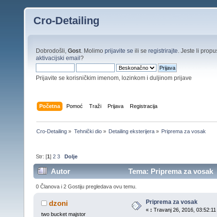
Cro-Detailing
Dobrodošli,
Gost
. Molimo
prijavite se
ili se
registrirajte
. Jeste li propus
aktivacijski email
?
Prijavite se korisničkim imenom, lozinkom i duljinom prijave
Početna
Pomoć
Traži
Prijava
Registracija
Cro-Detailing
»
Tehnički dio
»
Detailing eksterijera
»
Priprema za vosak
Str: [
1
]
2
3
Dolje
Autor
Tema: Priprema za vosak (
0 Članova i 2 Gostiju pregledava ovu temu.
Priprema za vosak
dzoni
«
:
Travanj 26, 2016, 03:52:11
two bucket majstor