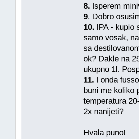
8.
Isperem min
9
. Dobro osusi
10.
IPA - kupio 
samo vosak, na 
sa destilovanom
ok? Dakle na 2
ukupno 1l. Posp
11.
I onda fusso
buni me koliko p
temperatura 20-2
2x nanijeti?
Hvala puno!