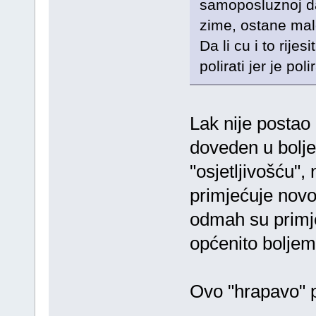
samoposluznoj da
zime, ostane mal
Da li cu i to rij
polirati jer je poli
Lak nije postao o
doveden u bolje 
"osjetljivošću"
primjećuje novon
odmah su primje
općenito boljem
Ovo "hrapavo" po