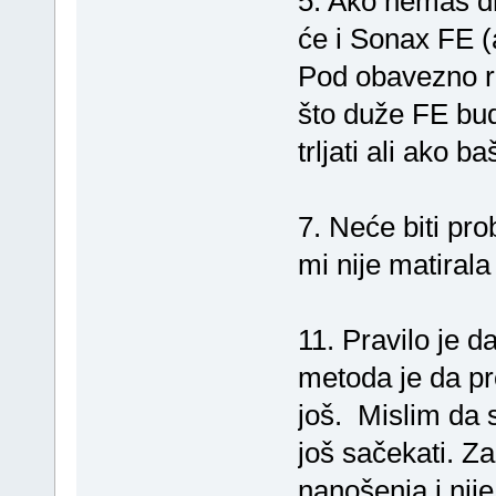
5. Ako nemaš dr
će i Sonax FE (
Pod obavezno ra
što duže FE bu
trljati ali ako 
7. Neće biti pr
mi nije matira
11. Pravilo je 
metoda je da pr
još. Mislim da s
još sačekati. Z
nanošenja i nij