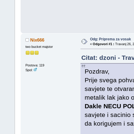
Odg: Priprema za vosak
Nix666
«
Odgovori #1 :
Travanj 26, 2
two bucket majstor
Citat: dzoni - Tr
Postova: 119
Pozdrav,
Spol:
Prije svega pohv
savjete te otvaram
metalik lak jako o
Dakle NECU POL
savjete i sacini
da korigujem i sa