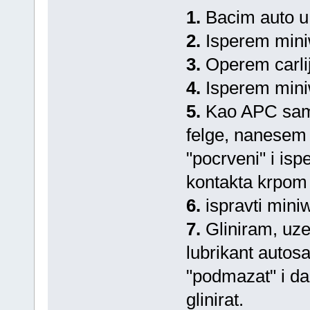
1.
Bacim auto u
2.
Isperem min
3.
Operem carli
4.
Isperem min
5.
Kao APC sam k
felge, nanesem 
"pocrveni" i i
kontakta krpom j
6.
ispravti min
7.
Gliniram, uz
lubrikant autos
"podmazat" i da
glinirat.