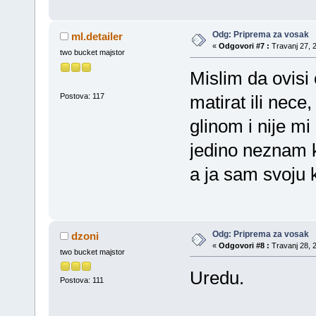
Odg: Priprema za vosak
ml.detailer
«
Odgovori #7 :
Travanj 27, 2
two bucket majstor
Mislim da ovisi 
Postova: 117
matirat ili nece
glinom i nije mi 
jedino neznam k
a ja sam svoju
Odg: Priprema za vosak
dzoni
«
Odgovori #8 :
Travanj 28, 2
two bucket majstor
Uredu.
Postova: 111