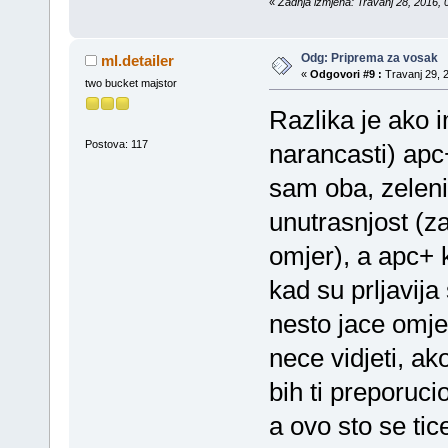
«
Zadnja izmjena: Travanj 28, 2016, 
Odg: Priprema za vosak
ml.detailer
«
Odgovori #9 :
Travanj 29, 2
two bucket majstor
Razlika je ako i
Postova: 117
narancasti) apc+
sam oba, zelen
unutrasnjost (za 
omjer), a apc+ 
kad su prljavija 
nesto jace omje
nece vidjeti, a
bih ti preporuci
a ovo sto se tic