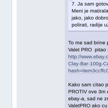
7. Ja sam gotov
Meni je matiral
jako, jako dobr
polirati, radije
To me sad brine p
Valet PRO pitao 
http://www.ebay.
Clay-Bar-100g-C
hash=item3ccff
Kako sam citao p
PROTIV ove 3m eb
ebay-a, sad ne zn
ValetPRO ako cu 