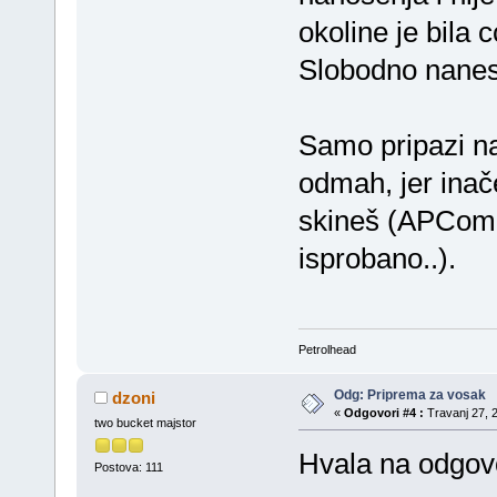
okoline je bila 
Slobodno nanesi
Samo pripazi na 
odmah, jer inač
skineš (APCom i
isprobano..).
Petrolhead
Odg: Priprema za vosak
dzoni
«
Odgovori #4 :
Travanj 27, 2
two bucket majstor
Hvala na odgov
Postova: 111