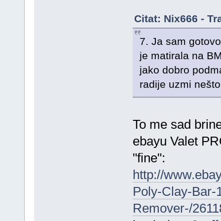
Citat: Nix666 - T
7. Ja sam gotovo 
je matirala na BM
jako dobro podma
radije uzmi nešt
To me sad brine 
ebayu Valet PR
"fine":
http://www.ebay
Poly-Clay-Bar-
Remover-/2611