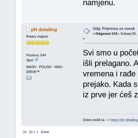
namjenu.
Odg: Priprema za vosak
pH detailing
«
Odgovori #14 :
Svibanj 05, 
Rotary majstor
»
Svi smo u počet
Postova: 544
Spol:
išli prelagano. A
WASH - POLISH - WAX -
vremena i rađe 
DRIVE™
prejako. Kada s
iz prve jer ćeš 
Dobro došli na -->
https://ph-detailing
Str: [
1
]
2
3
Gore