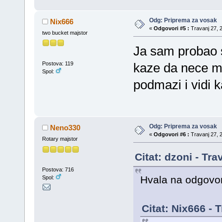
Odg: Priprema za vosak
Nix666
«
Odgovori #5 :
Travanj 27, 2
two bucket majstor
Ja sam probao 
Postova: 119
kaze da nece ma
Spol:
podmazi i vidi 
Odg: Priprema za vosak
Neno330
«
Odgovori #6 :
Travanj 27, 2
Rotary majstor
Citat: dzoni - Tr
Postova: 716
Hvala na odgovo
Spol:
Citat: Nix666 - 