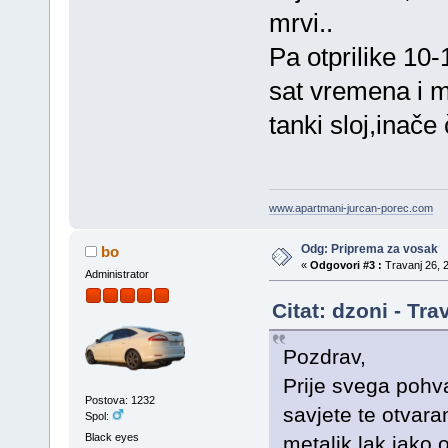
mrvi..
Pa otprilike 10-
sat vremena i m
tanki sloj,inač
www.apartmani-jurcan-porec.com
Odg: Priprema za vosak
bo
«
Odgovori #3 :
Travanj 26, 2
Administrator
Citat: dzoni - Tr
Pozdrav,
Prije svega pohv
Postova: 1232
savjete te otvaram
Spol:
Black eyes
metalik lak jako o