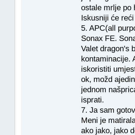
ostale mrlje po 
Iskusniji će reć
5. APC(all purpo
Sonax FE. Sonax
Valet dragon's b
kontaminacije.
iskoristiti umjes
ok, možd ajedin
jednom našprica
isprati.
7. Ja sam gotov
Meni je matiral
ako jako, jako