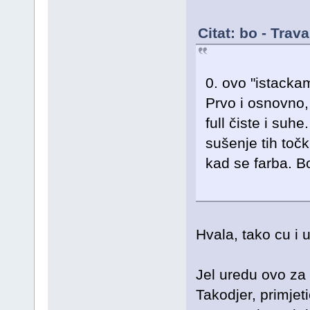
Citat: bo - Trav
0. ovo "istackam
Prvo i osnovno, 
full čiste i suh
sušenje tih točk
kad se farba. Bo
Hvala, tako cu i u
Jel uredu ovo za
Takodjer, primje