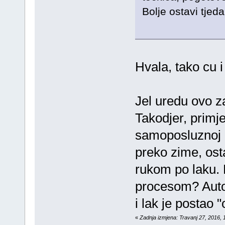
Bolje ostavi tjeda
Hvala, tako cu i 
Jel uredu ovo z
Takodjer, primj
samoposluznoj d
preko zime, os
rukom po laku. D
procesom? Auto n
i lak je postao "os
«
Zadnja izmjena: Travanj 27, 2016, 