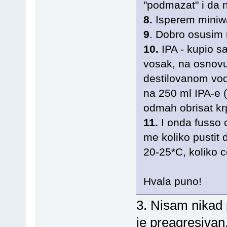
"podmazat" i da n
8.
Isperem mini
9
. Dobro osusim 
10.
IPA - kupio s
vosak, na osnovu 
destilovanom vod
na 250 ml IPA-e 
odmah obrisat k
11.
I onda fusso c
me koliko pustit 
20-25*C, koliko ce
Hvala puno!
3. Nisam nikad 
je preagresiva