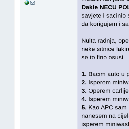
Dakle NECU POL
savjete i sacini
da korigujem i sa
Nulta radnja, ope
neke sitnice laki
se to fino osusi.
1.
Bacim auto u 
2.
Isperem mini
3.
Operem carlije
4.
Isperem mini
5.
Kao APC sam ku
nanesem na cijel
isperem miniwash