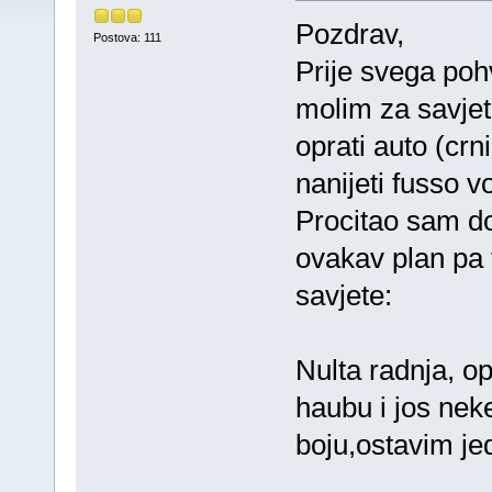
Pozdrav,
Postova: 111
Prije svega poh
molim za savjete
oprati auto (crni
nanijeti fusso v
Procitao sam do
ovakav plan pa 
savjete:
Nulta radnja, o
haubu i jos neke
boju,ostavim jed