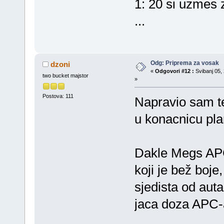
1: 20 si uzmes 
...
Odg: Priprema za vosak
dzoni
«
Odgovori #12 :
Svibanj 05, 
two bucket majstor
»
Postova: 111
Napravio sam te
u konacnicu pla
Dakle Megs APC 
koji je bež boje,
sjedista od auta
jaca doza APC-