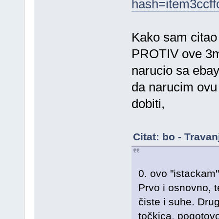
hash=item3cc
Kako sam citao 
PROTIV ove 3m 
narucio sa ebay-
da narucim ovu
dobiti,
Citat: bo - Trava
0. ovo "istackam"
Prvo i osnovno, te
čiste i suhe. Dru
točkica, pogotovo 