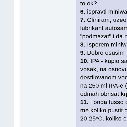
to ok?
6.
ispravti mini
7.
Gliniram, uzeo
lubrikant autosa
"podmazat" i da n
8.
Isperem mini
9
. Dobro osusim 
10.
IPA - kupio s
vosak, na osnovu 
destilovanom vod
na 250 ml IPA-e 
odmah obrisat k
11.
I onda fusso c
me koliko pustit 
20-25*C, koliko ce