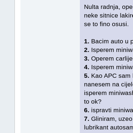
Nulta radnja, ope
neke sitnice laki
se to fino osusi.
1.
Bacim auto u 
2.
Isperem mini
3.
Operem carlije
4.
Isperem mini
5.
Kao APC sam ku
nanesem na cijel
isperem miniwash
to ok?
6.
ispravti mini
7.
Gliniram, uzeo
lubrikant autosa