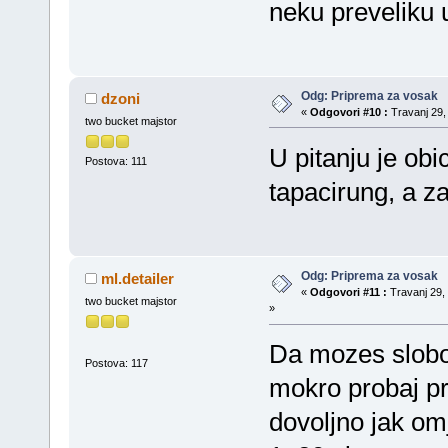
neku preveliku 
Odg: Priprema za vosak
dzoni
«
Odgovori #10 :
Travanj 29, 
two bucket majstor
U pitanju je obi
Postova: 111
tapacirung, a z
Odg: Priprema za vosak
ml.detailer
«
Odgovori #11 :
Travanj 29, 
two bucket majstor
»
Da mozes slobo
Postova: 117
mokro probaj pr
dovoljno jak omj