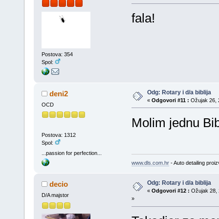
fala!
Postova: 354
Spol:
Odg: Rotary i d/a biblija
deni2
«
Odgovori #11 :
Ožujak 26, 2
OCD
Molim jednu Bib
Postova: 1312
Spol:
...passion for perfection...
www.dls.com.hr
- Auto detailing proiz
Odg: Rotary i d/a biblija
decio
«
Odgovori #12 :
Ožujak 28, 
D/A majstor
»