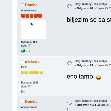
Odg: Rotary i d/a biblija
Domba
«
Odgovori #8 :
Ožujak 25, 20
Administrator
biljezim se sa 
Postova: 354
Spol:
Odg: Rotary i d/a biblija
mislavto
«
Odgovori #9 :
Ožujak 25, 20
OCD
eno tamo
Postova: 1998
Spol:
Odg: Rotary i d/a biblija
Domba
«
Odgovori #10 :
Ožujak 25, 
Administrator
»