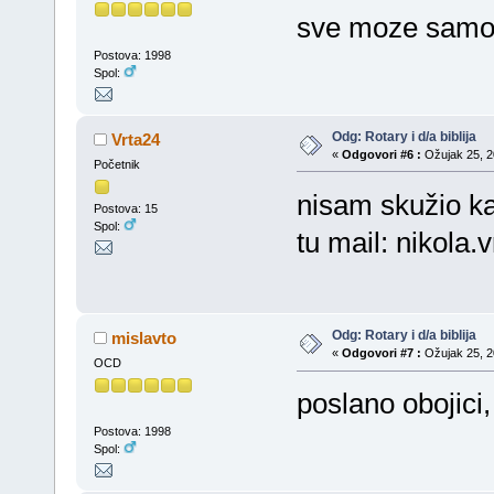
sve moze samo 
Postova: 1998
Spol:
Odg: Rotary i d/a biblija
Vrta24
«
Odgovori #6 :
Ožujak 25, 20
Početnik
nisam skužio ka
Postova: 15
Spol:
tu mail: nikola
Odg: Rotary i d/a biblija
mislavto
«
Odgovori #7 :
Ožujak 25, 20
OCD
poslano obojici,
Postova: 1998
Spol: