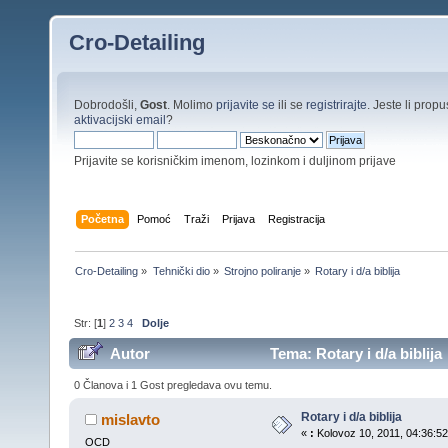
Cro-Detailing
Dobrodošli,
Gost
. Molimo
prijavite se
ili se
registrirajte
. Jeste li propus
aktivacijski email
?
Prijavite se korisničkim imenom, lozinkom i duljinom prijave
Početna
Pomoć
Traži
Prijava
Registracija
Cro-Detailing
»
Tehnički dio
»
Strojno poliranje
»
Rotary i d/a biblija
Str: [
1
]
2
3
4
Dolje
Autor
Tema: Rotary i d/a biblija
0 Članova i 1 Gost pregledava ovu temu.
Rotary i d/a biblija
mislavto
«
:
Kolovoz 10, 2011, 04:36:52
OCD