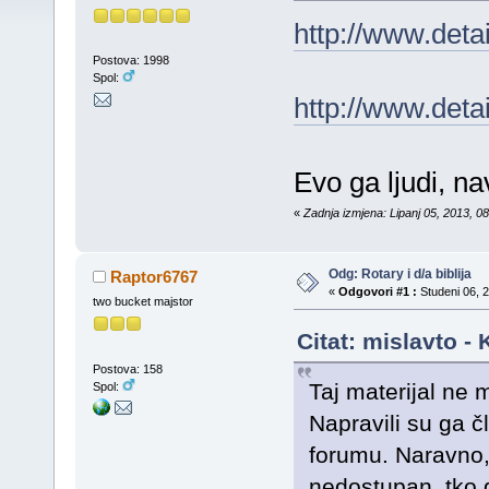
http://www.deta
Postova: 1998
Spol:
http://www.deta
Evo ga ljudi, nav
«
Zadnja izmjena: Lipanj 05, 2013, 08
Odg: Rotary i d/a biblija
Raptor6767
«
Odgovori #1 :
Studeni 06, 2
two bucket majstor
Citat: mislavto -
Postova: 158
Taj materijal ne 
Spol:
Napravili su ga č
forumu. Naravno, 
nedostupan. tko g