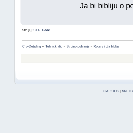
Ja bi bibliju o 
Str: [
1
]
2
3
4
Gore
Cro-Detailing
»
Tehnički dio
»
Strojno poliranje
»
Rotary i d/a biblija
SMF 2.0.19
|
SMF © 