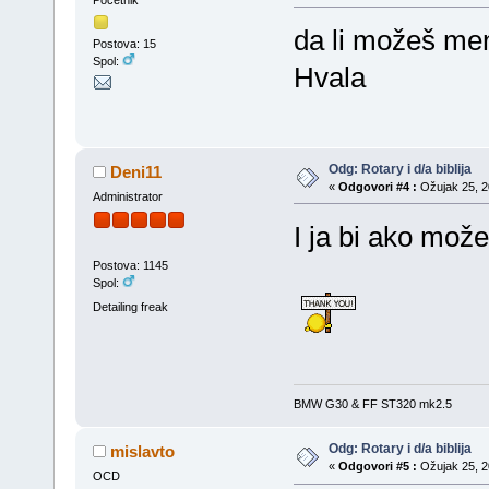
da li možeš men
Postova: 15
Spol:
Hvala
Odg: Rotary i d/a biblija
Deni11
«
Odgovori #4 :
Ožujak 25, 20
Administrator
I ja bi ako mož
Postova: 1145
Spol:
Detailing freak
BMW G30 & FF ST320 mk2.5
Odg: Rotary i d/a biblija
mislavto
«
Odgovori #5 :
Ožujak 25, 20
OCD