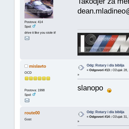
Takodjer za me
dean.mladineo
Postova: 414
Spol:
drive it like you stole it!
Odg: Rotary i d/a biblija
mislavto
«
Odgovori #13 :
Ožujak 28, 
OCD
»
slanopo
Postova: 1998
Spol:
Odg: Rotary i d/a biblija
route00
«
Odgovori #14 :
Ožujak 31, 
Gost
»