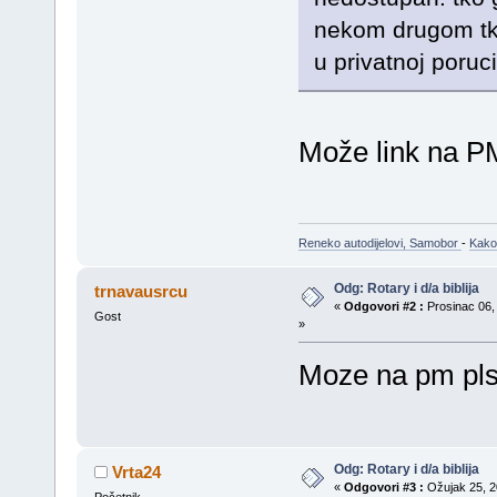
nekom drugom tko 
u privatnoj poruc
Može link na 
Reneko autodijelovi, Samobor
-
Kako
Odg: Rotary i d/a biblija
trnavausrcu
«
Odgovori #2 :
Prosinac 06, 
Gost
»
Moze na pm pls 
Odg: Rotary i d/a biblija
Vrta24
«
Odgovori #3 :
Ožujak 25, 20
Početnik