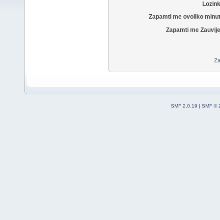
Lozin
Zapamti me ovoliko minu
Zapamti me Zauvije
Za
SMF 2.0.19
|
SMF © 