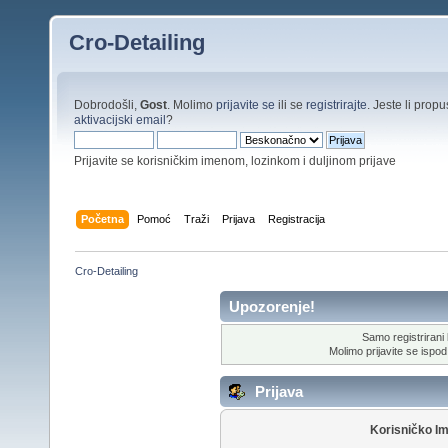
Cro-Detailing
Dobrodošli,
Gost
. Molimo
prijavite se
ili se
registrirajte
. Jeste li propus
aktivacijski email
?
Prijavite se korisničkim imenom, lozinkom i duljinom prijave
Početna
Pomoć
Traži
Prijava
Registracija
Cro-Detailing
Upozorenje!
Samo registrirani k
Molimo prijavite se ispod 
Prijava
Korisničko I