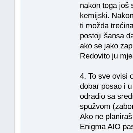
nakon toga još 
kemijski. Nakon
ti možda trećin
postoji šansa da 
ako se jako zapr
Redovito ju mjes
4. To sve ovisi o
dobar posao i u
odradio sa sre
spužvom (zabora
Ako ne planira
Enigma AIO past