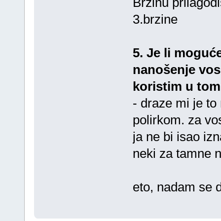
Brzinu prilagodi
3.brzine
5. Je li moguće
nanošenje vosk
koristim u tom 
- draze mi je t
polirkom. za vo
ja ne bi isao iz
neki za tamne n
eto, nadam se