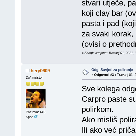
stvari utječe, p
koji clay bar (ov
pasta i pad (koji
za svaki korak,
(ovisi o pretho
«
Zadnja izmjena: Travanj 01, 2021, 
Odg: Savjeti za poliranje
hery0609
«
Odgovori #3 :
Travanj 01, 2
D/A majstor
Sve kolega odgov
Carpro paste su 
polirkom.
Postova: 445
Ako misliš poli
Spol:
Ili ako već pri