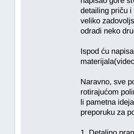
napisao gore st
detailing priču 
veliko zadovolj
odradi neko dru
Ispod ću napisa
materijala(video
Naravno, sve p
rotirajućom pol
li pametna idej
preporuku za po
1. Detaljno pran