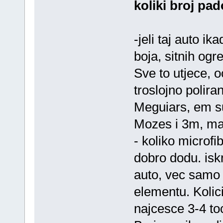
koliki broj pa
-jeli taj auto i
boja, sitnih ogr
Sve to utjece, o
troslojno polira
Meguiars, em su
Mozes i 3m, ma
- koliko microfib
dobro dodu. isk
auto, vec samo d
elementu. Kolici
najcesce 3-4 to