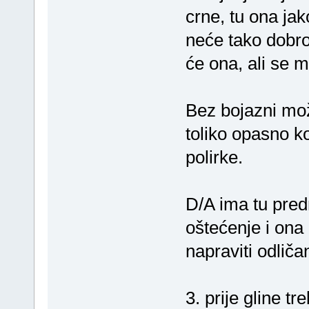
crne, tu ona ja
neće tako dobro 
će ona, ali se m
Bez bojazni može
toliko opasno k
polirke.
D/A ima tu pred
oštećenje i ona
napraviti odliča
3. prije gline t