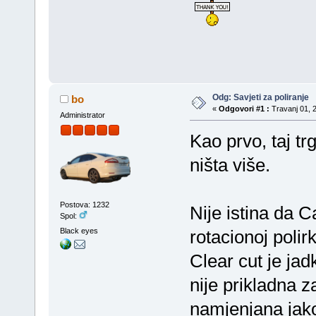
Odg: Savjeti za poliranje
bo
«
Odgovori #1 :
Travanj 01, 2
Administrator
Kao prvo, taj tr
ništa više.
Postova: 1232
Nije istina da 
Spol:
Black eyes
rotacionoj polir
Clear cut je jad
nije prikladna z
namjenjana jak