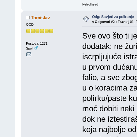
Petrolhead
Odg: Savjeti za poliranje
Tomislav
«
Odgovori #2 :
Travanj 01, 2
OCD
Sve ovo što ti j
Postova: 1271
dodatak: ne žur
Spol:
iscrpljujuće ist
u prvom dućanu 
falio, a sve zb
u o koracima za 
polirku/paste ku
moć dobiti neki 
dok ne iztestir
koja najbolje o