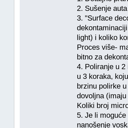
2. Sušenje auta
3. "Surface dec
dekontaminaciji
light) i koliko 
Proces više- ma
bitno za dekont
4. Poliranje u 2
u 3 koraka, koju
brzinu polirke 
dovoljna (imaju
Koliki broj micr
5. Je li moguće 
nanošenje voska