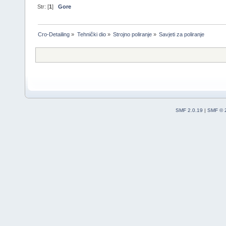
Str: [
1
]
Gore
Cro-Detailing
»
Tehnički dio
»
Strojno poliranje
»
Savjeti za poliranje
SMF 2.0.19
|
SMF © 