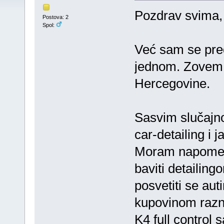
Pozdrav svima,
Postova: 2
Spol:
Već sam se pred
jednom. Zovem 
Hercegovine.
Sasvim slučajno
car-detailing i 
Moram napomenu
baviti detailin
posvetiti se au
kupovinom razni
K4 full control