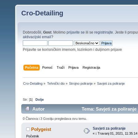
Cro-Detailing
Dobrodošli,
Gost
. Molimo
prijavite se
ili se
registrirajte
. Jeste li propus
aktivacijski email
?
Prijavite se korisničkim imenom, lozinkom i duljinom prijave
Početna
Pomoć
Traži
Prijava
Registracija
Cro-Detailing
»
Tehnički dio
»
Strojno poliranje
»
Savjeti za poliranje
Str: [
1
]
Dolje
Autor
Tema: Savjeti za poliranje 
0 Članova i 3 Gostiju pregledava ovu temu.
Savjeti za poliranje
Polygeist
«
:
Travanj 01, 2021, 11:35:14
Početnik