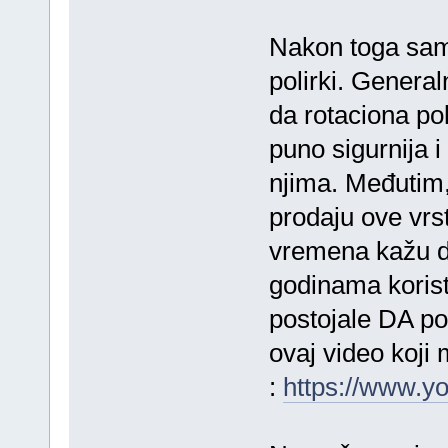
Nakon toga sam 
polirki. General
da rotaciona pol
puno sigurnija i 
njima. Međutim,
prodaju ove vrs
vremena kažu d
godinama koriste
postojale DA p
ovaj video koji
:
https://www.