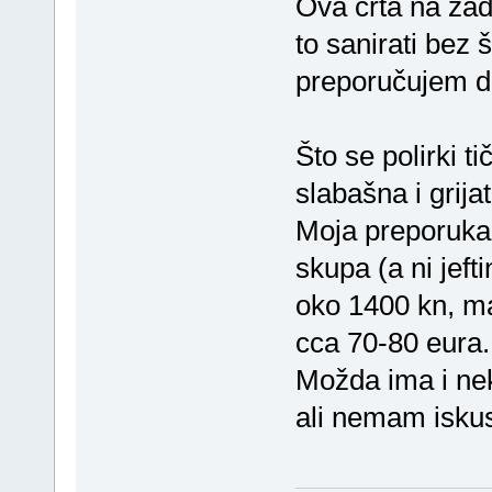
Ova crta na zadn
to sanirati bez 
preporučujem da 
Što se polirki t
slabašna i grijat
Moja preporuka 
skupa (a ni jeft
oko 1400 kn, ma
cca 70-80 eura.
Možda ima i ne
ali nemam isku