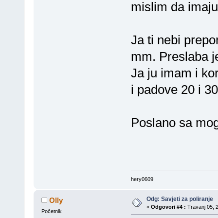
mislim da imaju
Ja ti nebi prepo
mm. Preslaba j
Ja ju imam i ko
i padove 20 i 3
Poslano sa mog
hery0609
Odg: Savjeti za poliranje
Olly
«
Odgovori #4 :
Travanj 05, 2
Početnik