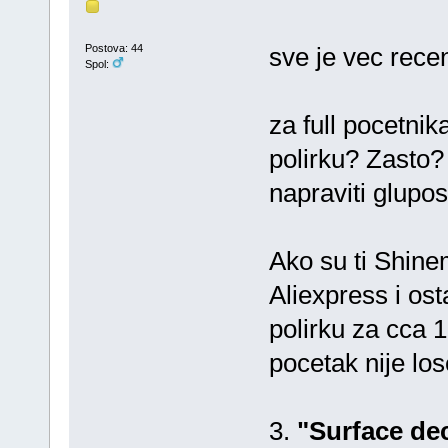
Postova: 44
sve je vec rece
Spol:
za full pocetnik
polirku? Zasto? z
napraviti glupos
Ako su ti Shinem
Aliexpress i os
polirku za cca 1
pocetak nije los
3.
"Surface de