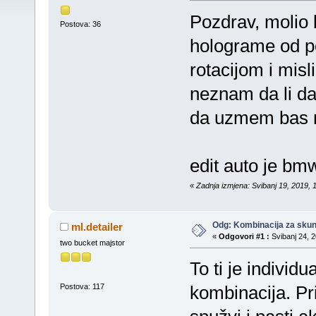
Pozdrav, molio 
Postova: 36
holograme od p
rotacijom i misl
neznam da li da
da uzmem bas 
edit auto je bm
«
Zadnja izmjena: Svibanj 19, 2019, 
Odg: Kombinacija za skun
ml.detailer
«
Odgovori #1 :
Svibanj 24, 2
two bucket majstor
To ti je individ
Postova: 117
kombinacija. Pri