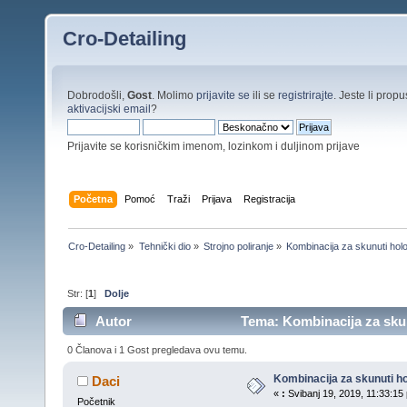
Cro-Detailing
Dobrodošli,
Gost
. Molimo
prijavite se
ili se
registrirajte
. Jeste li propus
aktivacijski email
?
Prijavite se korisničkim imenom, lozinkom i duljinom prijave
Početna
Pomoć
Traži
Prijava
Registracija
Cro-Detailing
»
Tehnički dio
»
Strojno poliranje
»
Kombinacija za skunuti hol
Str: [
1
]
Dolje
Autor
Tema: Kombinacija za skun
0 Članova i 1 Gost pregledava ovu temu.
Kombinacija za skunuti h
Daci
«
:
Svibanj 19, 2019, 11:33:15 
Početnik