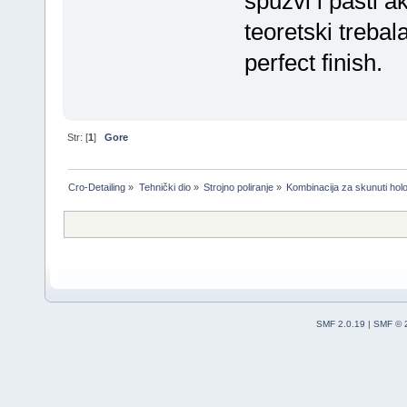
spužvi i pasti a
teoretski trebala
perfect finish.
Str: [
1
]
Gore
Cro-Detailing
»
Tehnički dio
»
Strojno poliranje
»
Kombinacija za skunuti hol
SMF 2.0.19
|
SMF © 