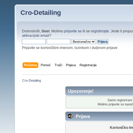
Cro-Detailing
Dobrodošli,
Gost
. Molimo
prijavite se
ili se
registrirajte
. Jeste li propus
aktivacijski email
?
Prijavite se korisničkim imenom, lozinkom i duljinom prijave
Početna
Pomoć
Traži
Prijava
Registracija
Cro-Detailing
Upozorenje!
Samo registrirani k
Molimo prijavite se ispod 
Prijava
Korisničko I