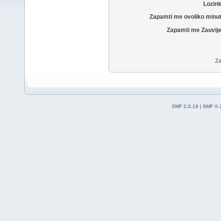
Lozin
Zapamti me ovoliko minu
Zapamti me Zauvije
Za
SMF 2.0.19
|
SMF © 