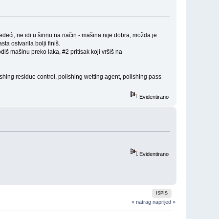
deći, ne idi u širinu na način - mašina nije dobra, možda je
 ostvarila bolji finiš.
diš mašinu preko laka, #2 pritisak koji vršiš na
hing residue control, polishing wetting agent, polishing pass
Evidentirano
Evidentirano
ISPIS
« natrag
naprijed »