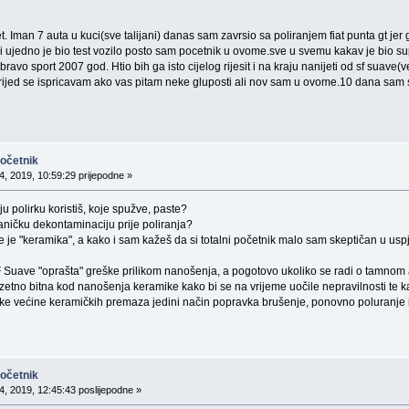
et. Iman 7 auta u kuci(sve talijani) danas sam zavrsio sa poliranjem fiat punta gt 
ujedno je bio test vozilo posto sam pocetnik u ovome.sve u svemu kakav je bio supe
 bravo sport 2007 god. Htio bih ga isto cijelog rijesit i na kraju nanijeti od sf suave
rijed se ispricavam ako vas pitam neke gluposti ali nov sam u ovome.10 dana sam s
početnik
4, 2019, 10:59:29 prijepodne »
u polirku koristiš, koje spužve, paste?
haničku dekontaminaciju prije poliranja?
 je "keramika", a kako i sam kažeš da si totalni početnik malo sam skeptičan u u
 Suave "oprašta" greške prilikom nanošenja, a pogotovo ukoliko se radi o tamnom 
uzetno bitna kod nanošenja keramike kako bi se na vrijeme uočile nepravilnosti te ka
like većine keramičkih premaza jedini način popravka brušenje, ponovno poluranje
početnik
4, 2019, 12:45:43 poslijepodne »