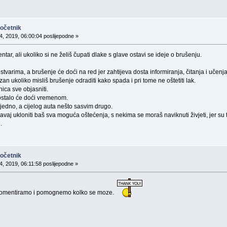
početnik
4, 2019, 06:00:04 poslijepodne »
tar, ali ukoliko si ne želiš čupati dlake s glave ostavi se ideje o brušenju.
stvarima, a brušenje će doći na red jer zahtijeva dosta informiranja, čitanja i učenja
an ukoliko misliš brušenje odraditi kako spada i pri tome ne oštetiti lak.
ica sve objasniti.
 ostalo će doći vremenom.
jedno, a cijelog auta nešto sasvim drugo.
avaj ukloniti baš sva moguća oštećenja, s nekima se moraš naviknuti živjeti, jer su t
.
početnik
4, 2019, 06:11:58 poslijepodne »
 komentiramo i pomognemo kolko se moze.