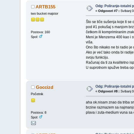
Odg: Poliranje-totalni 
ARTB155
«
Odgovori #7 :
Svibanj 0
two bucket majstor
Što se tiče sušenja koje ti s
pod #1 pokušaj s manjom brzi
četkom ili komprimiranim zra
Postova: 160
Spol:
Meni je Menzerna 400 kao i sv
viša.
Ono što nikako ne bi radio je
Ako je već tako onda bi radije
svoju funkciju.
Računaj da ti za kvalitetno is
U suprotnom spužve treba opra
Odg: Poliranje-totalni 
Goccizd
«
Odgovori #8 :
Svibanj 0
Početnik
aha ok.nisam znao da triba sm
brzine razmazem sa najmanjom 
plava i zuta-medium vuna sa
Postova: 8
Spol: