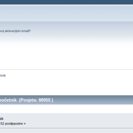
svoj
aktivacijski email
?
etnik
početnik (Posjeta: 88955 )
nik
:52 poslijepodne »