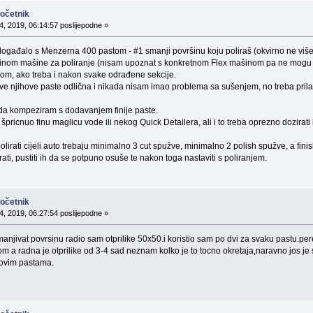
početnik
4, 2019, 06:14:57 poslijepodne »
e događalo s Menzerna 400 pastom - #1 smanji površinu koju poliraš (okvirno ne vi
nom mašine za poliranje (nisam upoznat s konkretnom Flex mašinom pa ne mogu dat
kom, ako treba i nakon svake odrađene sekcije.
e njihove paste odlična i nikada nisam imao problema sa sušenjem, no treba prila
 da kompeziram s dodavanjem finije paste.
 špricnuo finu maglicu vode ili nekog Quick Detailera, ali i to treba oprezno dozira
polirati cijeli auto trebaju minimalno 3 cut spužve, minimalno 2 polish spužve, a fi
ti, pustiti ih da se potpuno osuše te nakon toga nastaviti s poliranjem.
početnik
4, 2019, 06:27:54 poslijepodne »
anjivat povrsinu radio sam otprilike 50x50.i koristio sam po dvi za svaku pastu.pe
a radna je otprilike od 3-4 sad neznam kolko je to tocno okretaja,naravno jos je sv
 ovim pastama.