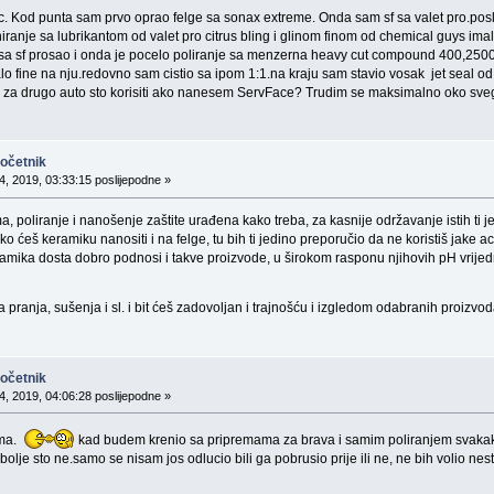
c. Kod punta sam prvo oprao felge sa sonax extreme. Onda sam sf sa valet pro.pos
iniranje sa lubrikantom od valet pro citrus bling i glinom finom od chemical guys imalo
 sa sf prosao i onda je pocelo poliranje sa menzerna heavy cut compound 400,2500
lo fine na nju.redovno sam cistio sa ipom 1:1.na kraju sam stavio vosak jet seal o
e i za drugo auto sto korisiti ako nanesem ServFace? Trudim se maksimalno oko sve
početnik
4, 2019, 03:33:15 poslijepodne »
, poliranje i nanošenje zaštite urađena kako treba, za kasnije održavanje istih ti 
ko ćeš keramiku nanositi i na felge, tu bih ti jedino preporučio da ne koristiš jake a
eramika dosta dobro podnosi i takve proizvode, u širokom rasponu njihovih pH vrijed
 pranja, sušenja i sl. i bit ćeš zadovoljan i trajnošću i izgledom odabranih proizv
početnik
4, 2019, 04:06:28 poslijepodne »
ima.
kad budem krenio sa pripremama za brava i samim poliranjem svakako
lje sto ne.samo se nisam jos odlucio bili ga pobrusio prije ili ne, ne bih volio nes