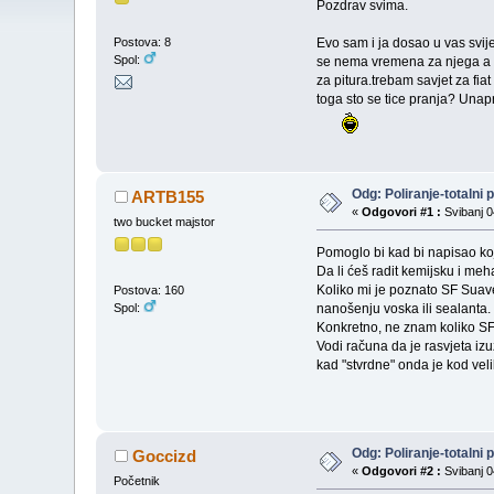
Pozdrav svima.
Evo sam i ja dosao u vas svij
Postova: 8
Spol:
se nema vremena za njega a i 
za pitura.trebam savjet za fiat
toga sto se tice pranja? Unap
Odg: Poliranje-totalni 
ARTB155
«
Odgovori #1 :
Svibanj 0
two bucket majstor
Pomoglo bi kad bi napisao koj
Da li ćeš radit kemijsku i me
Koliko mi je poznato SF Suave
Postova: 160
Spol:
nanošenju voska ili sealanta.
Konkretno, ne znam koliko SF
Vodi računa da je rasvjeta iz
kad "stvrdne" onda je kod ve
Odg: Poliranje-totalni 
Goccizd
«
Odgovori #2 :
Svibanj 0
Početnik