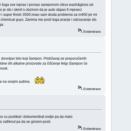
li toga sve isprao i prosao samponom citrus wash&gloss od
 je sto i skinit s obzirom da je auto stajao 6 mjeseci
 i super finish 3500.imao sam dosta problema sa m400 jer mi
d chemical guys. Zanima me posli toga pranje i odrzavanje sto
ga.
Evidentirano
je dovoljan bilo koji šampon. Pridržavaj se preporučenih
cidne i/ili alkalne proizvode za čišćenje felgi (šampon će
nosti.
oda na svojim autima.
Evidentirano
 cu poslikat i dokumentirat ovdje pa da malo
to zafrknut pa da se grizem posli.
Evidentirano