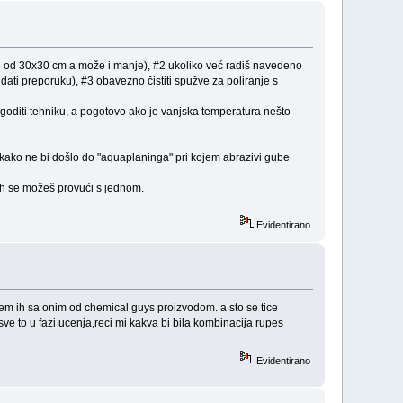
še od 30x30 cm a može i manje), #2 ukoliko već radiš navedeno
i preporuku), #3 obavezno čistiti spužve za poliranje s
goditi tehniku, a pogotovo ako je vanjska temperatura nešto
ti kako ne bi došlo do "aquaplaninga" pri kojem abrazivi gube
nish se možeš provući s jednom.
Evidentirano
rem ih sa onim od chemical guys proizvodom. a sto se tice
e to u fazi ucenja,reci mi kakva bi bila kombinacija rupes
Evidentirano