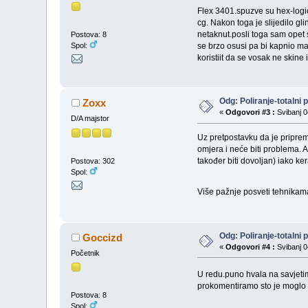
Flex 3401.spuzve su hex-logi
cg. Nakon toga je slijedilo gl
netaknut.posli toga sam opet
Postova: 8
Spol:
se brzo osusi pa bi kapnio ma
koristiit da se vosak ne skin
Odg: Poliranje-totalni 
Zoxx
«
Odgovori #3 :
Svibanj 0
D/A majstor
Uz pretpostavku da je priprema
omjera i neće biti problema. A
također biti dovoljan) iako k
Postova: 302
Spol:
Više pažnje posveti tehnikama
Odg: Poliranje-totalni 
Goccizd
«
Odgovori #4 :
Svibanj 0
Početnik
U redu.puno hvala na savjet
prokomentiramo sto je moglo bo
Postova: 8
Spol: