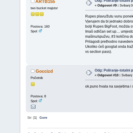
Odg: Poliranje-totalni 
ARTB155
«
Odgovori #9 :
Svibanj 0
two bucket majstor
Rupes plavu/žutu vunu poneka
Vjerujem da bi jednako dobro 
bolji Rupes BigFoot, možda ov
Postova: 160
Spol:
Imaš odličan set up.... umjest
mašinu/spužvu, #3 količina do
Prilagodi prethodno navedene
Ukoliko ćeš googlat onda traž
vs section pass).
Odg: Poliranje-totalni 
Goccizd
«
Odgovori #10 :
Svibanj 
Početnik
ok.puno hvala na savjetima i 
Postova: 8
Spol:
Str: [
1
]
Gore