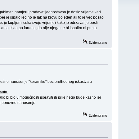
jer gabiman namjeru prodavat jednostavno je doslo vrijeme kad
r je ispalo.jedino je lak na krovu pojeden ali to je vec posao
(vec je kupljen i ceka svoje vrijeme) kako je odrzavanje posli
amo citao po forumu, da nije njega ne bi ispolira ni punta
Evidentirano
spješno nanošenje "keramike" bez prethodnog iskustva u
autu.
ko bi bio u mogućnosti ispraviti ih prije nego bude kasno jer
 i ponovno nanošenje.
Evidentirano