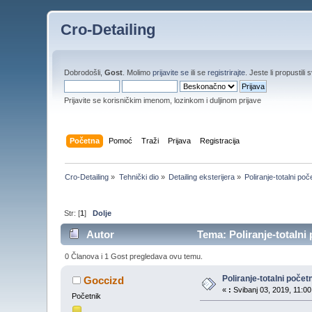
Cro-Detailing
Dobrodošli,
Gost
. Molimo
prijavite se
ili se
registrirajte
. Jeste li propustili 
Prijavite se korisničkim imenom, lozinkom i duljinom prijave
Početna
Pomoć
Traži
Prijava
Registracija
Cro-Detailing
»
Tehnički dio
»
Detailing eksterijera
»
Poliranje-totalni poč
Str: [
1
]
Dolje
Autor
Tema: Poliranje-totalni 
0 Članova i 1 Gost pregledava ovu temu.
Poliranje-totalni počet
Goccizd
«
:
Svibanj 03, 2019, 11:00
Početnik