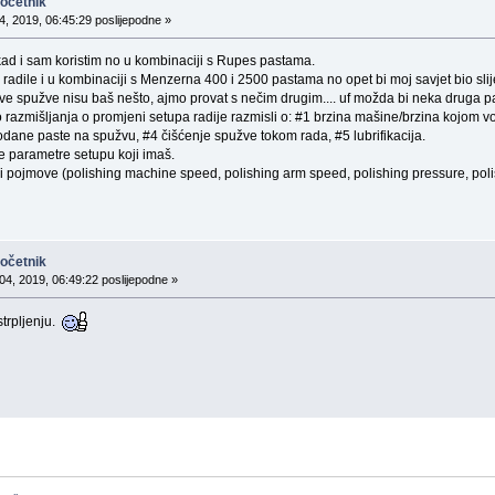
početnik
4, 2019, 06:45:29 poslijepodne »
d i sam koristim no u kombinaciji s Rupes pastama.
radile i u kombinaciji s Menzerna 400 i 2500 pastama no opet bi moj savjet bio slije
e spužve nisu baš nešto, ajmo provat s nečim drugim.... uf možda bi neka druga pasta
o razmišljanja o promjeni setupa radije razmisli o: #1 brzina mašine/brzina kojom vo
dane paste na spužvu, #4 čišćenje spužve tokom rada, #5 lubrifikacija.
 parametre setupu koji imaš.
i pojmove (polishing machine speed, polishing arm speed, polishing pressure, polis
početnik
04, 2019, 06:49:22 poslijepodne »
strpljenju.