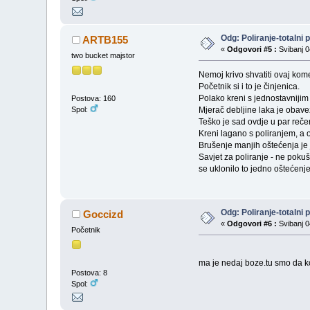
Odg: Poliranje-totalni 
ARTB155
«
Odgovori #5 :
Svibanj 0
two bucket majstor
Nemoj krivo shvatiti ovaj komen
Početnik si i to je činjenica.
Polako kreni s jednostavnijim 
Postova: 160
Spol:
Mjerač debljine laka je obavez
Teško je sad ovdje u par rečen
Kreni lagano s poliranjem, a
Brušenje manjih oštećenja je 
Savjet za poliranje - ne pokuš
se uklonilo to jedno oštećenje
Odg: Poliranje-totalni 
Goccizd
«
Odgovori #6 :
Svibanj 0
Početnik
ma je nedaj boze.tu smo da
Postova: 8
Spol: