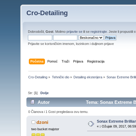
Cro-Detailing
Dobrodošli,
Gost
. Molimo
prijavite se
ili se
registrirajte
. Jeste li propustili 
Prijavite se korisničkim imenom, lozinkom i duljinom prijave
Početna
Pomoć
Traži
Prijava
Registracija
Cro-Detailing
»
Tehnički dio
»
Detailing eksterijera
»
Sonax Extreme Brilli
Str: [
1
]
Dolje
Autor
Tema: Sonax Extreme Bri
0 Članova i 1 Gost pregledava ovu temu.
Sonax Extreme Brillian
dzoni
«
:
Ožujak 09, 2017, 06:59
two bucket majstor