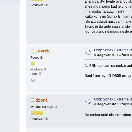
Znam da SVI hvale ovaj quick d
Postova: 111
sheetinga samo kad je vrlo j
ima voska na autu ili ne?
Kako koristim Sonax Brilliant
isto izgledaju) nastrcam na k
Tacno je da auto ima sjaj sto m
jednostavno ne mogu nesto pr
Odg: Sonax Extreme Bri
Lovrek
«
Odgovori #1 :
Ožujak 09
Početnik
Ja BSN spricam na mokar aut
Postova: 3
Spol:
Sent from my LG-D855 using 
Odg: Sonax Extreme Bri
dzoni
«
Odgovori #2 :
Ožujak 09
two bucket majstor
Na mokar auto nisam probao n
Postova: 111