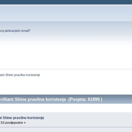
svoj
aktivacijski email
?
ant Shine pravilno koristenje
lliant Shine pravilno koristenje (Posjeta: 61899 )
t Shine pravilno koristenje
:53 poslijepodne »