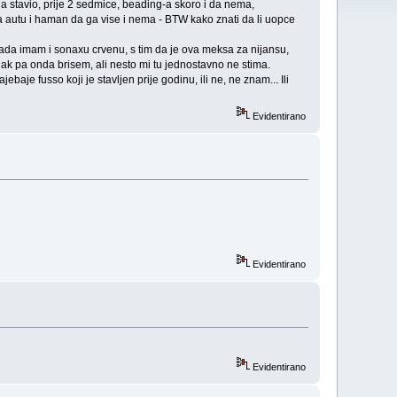
ga stavio, prije 2 sedmice, beading-a skoro i da nema,
 autu i haman da ga vise i nema - BTW kako znati da li uopce
(mada imam i sonaxu crvenu, s tim da je ova meksa za nijansu,
lak pa onda brisem, ali nesto mi tu jednostavno ne stima.
ebaje fusso koji je stavljen prije godinu, ili ne, ne znam... Ili
Evidentirano
Evidentirano
Evidentirano