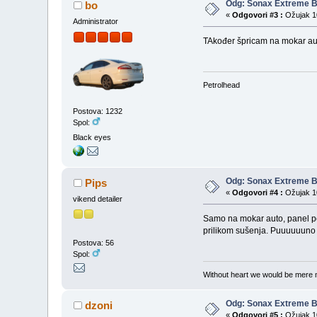
Odg: Sonax Extreme Bri
bo
«
Odgovori #3 :
Ožujak 10
Administrator
TAkođer špricam na mokar aut
Petrolhead
Postova: 1232
Spol:
Black eyes
Odg: Sonax Extreme Bri
Pips
«
Odgovori #4 :
Ožujak 10
vikend detailer
Samo na mokar auto, panel po
prilikom sušenja. Puuuuuuno bo
Postova: 56
Spol:
Without heart we would be mere
Odg: Sonax Extreme Bri
dzoni
«
Odgovori #5 :
Ožujak 10