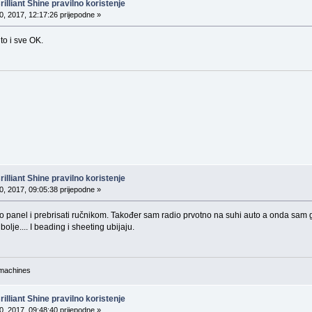
lliant Shine pravilno koristenje
, 2017, 12:17:26 prijepodne »
o i sve OK.
lliant Shine pravilno koristenje
, 2017, 09:05:38 prijepodne »
 panel i prebrisati ručnikom. Također sam radio prvotno na suhi auto a onda sam 
lje.... I beading i sheeting ubijaju.
 machines
lliant Shine pravilno koristenje
, 2017, 09:48:40 prijepodne »