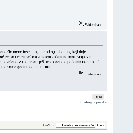
Evidentirano
ono što mene fascinira je beading i sheeting koji daje
 BSDa i već imaš kakvu takvu zaštitu na laku. Moja Alfa
e savršeno. A i sam sam još uvijek debelo početnik tako da još
ije samo godinu dana...uffffffff.
Evidentirano
ISPIS
« natrag
naprijed »
Skoči na: