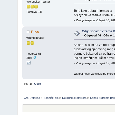
two bucket majstor
To je jako dobra informacija
Postova: 111
A sjaj? Neka razlika u tom slu
«
Zadnja izmjena: Ožujak 10, 201
Odg: Sonax Extreme Bri
Pips
«
Odgovori #6 :
Ožujak 12
vikend detailer
Ah sad. Mislim da za neki sup
proizvod tog cjenovnog ranga
trenutno čeka red za poliranj
Postova: 56
Spol:
uvijek istražujem i učim pravi
«
Zadnja izmjena: Ožujak 12, 201
Without heart we would be mere
Str: [
1
]
Gore
Cro-Detailing
»
Tehnički dio
»
Detailing eksterijera
»
Sonax Extreme Brilli