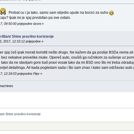
Probat cu i ja tako, samo sam slijedio upute na bocici za suho
caju? Ipak mi je sjaj prvobitan pa sve ostalo.
7, 09:50:00 prijepodne dzoni
»
lliant Shine pravilno koristenje
, 2017, 12:15:12 prijepodne »
er sjaj ćeš ipak morati koristiti nešto drugo. Ne kažem da ga poslije BSDa nema ali 
 bez nekakve prevelike muke. Opereš auto, osušiš ga ručnikom za sušenje uz pomoć
e tako da ne stavljam gore baš pravi vosak tako da mi BSD ono što mi treba odrađuj
 svijet detailinga. Ali kada pogledam sada i što sam znao i kako sam održavao auto pr
7, 12:18:03 prijepodne Pips
»
 machines
ant Shine pravilno koristenje