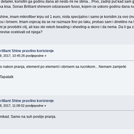
etailer, korisitm ga godinu dana ali nesto mi ne stima... Prvo, zadnji put kad sam 
aka kisa. Sonax Brilliant shineom odzaravam fusso, kojem ce uskoro godinu dana na
 shine, imam mikrofiber krpu od 1 euro, nista specijalno i samo je koristim za ovo 
rpu i brisem. Imam osjecaj da se ne razmaze fino po laku, probao sam i direktno na 
i je prvobitni cilj, ali kao sto rekoh beading i sheeting-a skoro i da nema. Da li ga zaj
evise ocekivati od njega?
lliant Shine pravilno koristenje
, 2017, 10:45:26 poslijepodne »
o nakon pranja, element po element i obrisem sa rucnikom... Nemam zamjerki
Tapatalk
lliant Shine pravilno koristenje
, 2017, 11:08:02 poslijepodne »
ikad. Samo na suh poslije pranja.